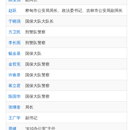
赵跃
桦甸市公安局局长、政法委书记、吉林市公安局副局长
于晓强
国保大队大队长
方卫民
刑警队警察
李长雨
刑警队警察
毓金基
国保大队
金哲宪
国保大队警察
许焕章
国保大队警察
蒋立君
国保大队警察
陈国华
国保大队警察
张继奎
局长
王广学
副书记
周健
“610办公室”主任
“