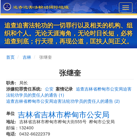
Skip
Toggl
to
navig
main
content
追查迫害法轮功的一切罪行以及相关的机构、组
织和个人。无论天涯海角，无论时日长短，必将
追查到底；行天理，再现公道，匡扶人间正义。
首页
吉林
张继奎
张继奎
职务
局长
涉嫌犯罪责任系统
公安
案情记录
追查吉林省桦甸市公安局迫害
法轮功学员的责任人的通告 (1)
追查吉林省桦甸市公安局迫害法轮功学员的责任人的通告 (2)
吉林省吉林市桦甸市公安局
单位
地址
吉林省吉林市桦甸市桦甸大街555号 桦甸市公安局
邮编：132400
电话
0432-66222379