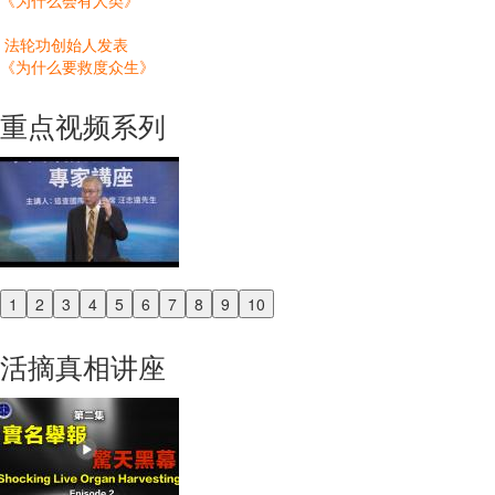
《为什么会有人类》
法轮功创始人发表
《为什么要救度众生》
重点视频系列
1
2
3
4
5
6
7
8
9
10
Previous
Next
活摘真相讲座