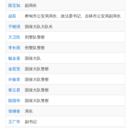
陈宝知
副局长
赵跃
桦甸市公安局局长、政法委书记、吉林市公安局副局长
于晓强
国保大队大队长
方卫民
刑警队警察
李长雨
刑警队警察
毓金基
国保大队
金哲宪
国保大队警察
许焕章
国保大队警察
蒋立君
国保大队警察
陈国华
国保大队警察
张继奎
局长
王广学
副书记