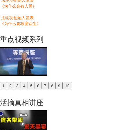
法轮功创始人发表
《为什么会有人类》
法轮功创始人发表
《为什么要救度众生》
重点视频系列
1
2
3
4
5
6
7
8
9
10
Previous
Next
活摘真相讲座