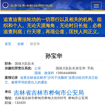
Skip
Toggl
to
navig
main
content
追查迫害法轮功的一切罪行以及相关的机构、组
织和个人。无论天涯海角，无论时日长短，必将
追查到底；行天理，再现公道，匡扶人间正义。
首页
吉林
孙宝华
孙宝华
职务
国保大队队长
涉嫌犯罪责任系统
公安
国保大队队长孙宝华: 手机
国保、政保科
13904448866
案情记录
追查吉林省吉林市“沙河子洗脑班”迫害法轮功学员王桂
兰、秦翠萍等的责任人的通告
吉林省吉林市桦甸市公安局
单位
地址
吉林省吉林市桦甸市桦甸大街555号 桦甸市公安局
邮编：132400