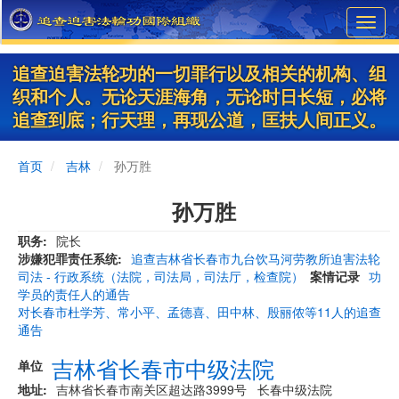
Skip
Toggl
to
navig
main
content
追查迫害法轮功的一切罪行以及相关的机构、组
织和个人。无论天涯海角，无论时日长短，必将
追查到底；行天理，再现公道，匡扶人间正义。
首页
吉林
孙万胜
孙万胜
职务
院长
涉嫌犯罪责任系统
追查吉林省长春市九台饮马河劳教所迫害法轮
司法 - 行政系统（法院，司法局，司法厅，检查院）
案情记录
功
学员的责任人的通告
对长春市杜学芳、常小平、孟德喜、田中林、殷丽侬等11人的追查
通告
吉林省长春市中级法院
单位
地址
吉林省长春市南关区超达路3999号 长春中级法院