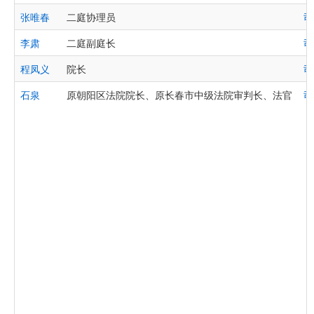
张唯春
二庭协理员
司
李肃
二庭副庭长
司
程凤义
院长
司
石泉
原朝阳区法院院长、原长春市中级法院审判长、法官
司