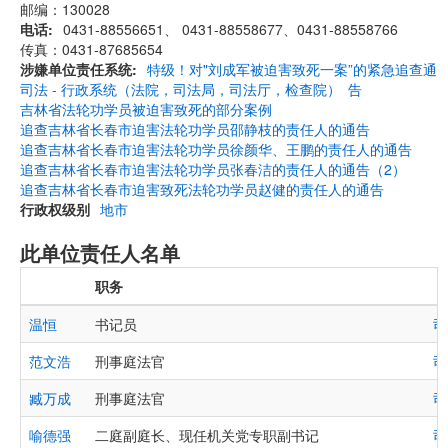
邮编：130028
电话
0431-88556651、 0431-88558677、0431-88558766
传真：0431-87685654
涉嫌单位责任系统
特级！对"刘成军被迫害致死一案”的紧急追查通
司法 - 行政系统（法院，司法局，司法厅，检查院）
告
吉林省法轮功学员被迫害致死的部分案例
追查吉林省长春市迫害法轮功学员邵静枝的责任人的通告
追查吉林省长春市迫害法轮功学员徐颜华、王鹏的责任人的通告
追查吉林省长春市迫害法轮功学员张春洁的责任人的通告（2）
追查吉林省长春市迫害致死法轮功学员赵健的责任人的通告
行政权级别
地市
此单位责任人名单
职务
温恒
书记员
司
范文浩
刑事庭法官
司
臧万成
刑事庭法官
司
喻德强
二庭副庭长、现任机关党专职副书记
司