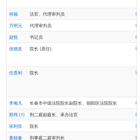
何福
法官、代理审判员
司
万明元
代理审判员
司
赵悦
书记员
司
张德友
院长 (原任)
司
任贵利
院长
司
李缃凡
长春市中级法院院长副院长、朝阳区法院院长
司
郑伟 (1)
刑二庭副庭长、承办法官
司
宋利菲
院长
司
黄桂春
刑事庭二庭审判长
司