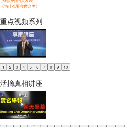
法轮功创始人发表
《为什么要救度众生》
重点视频系列
1
2
3
4
5
6
7
8
9
10
Previous
Next
活摘真相讲座