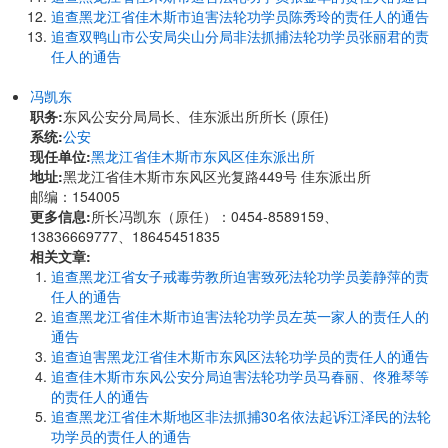
追查黑龙江省佳木斯市迫害法轮功学员陈秀玲的责任人的通告
追查双鸭山市公安局尖山分局非法抓捕法轮功学员张丽君的责
任人的通告
冯凯东
职务:
东风公安分局局长、佳东派出所所长 (原任)
系统:
公安
现任单位:
黑龙江省佳木斯市东风区佳东派出所
地址:
黑龙江省佳木斯市东风区光复路449号 佳东派出所
邮编：154005
更多信息:
所长冯凯东（原任）：0454-8589159、
13836669777、18645451835
相关文章:
追查黑龙江省女子戒毒劳教所迫害致死法轮功学员姜静萍的责
任人的通告
追查黑龙江省佳木斯市迫害法轮功学员左英一家人的责任人的
通告
追查迫害黑龙江省佳木斯市东风区法轮功学员的责任人的通告
追查佳木斯市东风公安分局迫害法轮功学员马春丽、佟雅琴等
的责任人的通告
追查黑龙江省佳木斯地区非法抓捕30名依法起诉江泽民的法轮
功学员的责任人的通告