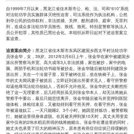
自1999年7月以来，黑龙江省佳木斯市公、检、法、司和“610”系统
对法轮功学员实施群体灭绝性迫害，司法系统作为执法机构，公然
剥夺公民的信仰权利，非法抓捕、关押、酷刑虐待、庭审、无罪判
刑，造成众多法轮功学员致伤、致残、致死。特别是警察等执法人
员公开犯罪，其性质已黑社会化。本组织从即日起对下述迫害案立
案追查。
追查案由简介：
黑龙江省佳木斯市东风区建国乡西太平村法轮功学
员张金华，女，39岁。2012年3月6日上午，张金华在家中被建国乡
派出所警察马井宽、高大成等3人非法抓捕，家也被抄，家中的电
脑、两部手机和法轮功书籍等被抄走。张金华随后被劫持到建国乡
派出所，关在一个冷屋子里，双手被铐住后，坐在铁椅子上。张金
华的丈夫闻讯妻子被抓后，立即赶到派出所要求见人，看守所警察
却逼他辱骂法轮功创始人，否则不允许他见。张金华的丈夫断然拒
绝了这一无理要求，后几经周折虽见到张金华本人，却无法将她从
警察手中要出，最后只能悲愤离开。张金华随后被马井宽押到医院
做体检，体检结束后，又被劫持到看守所关押。在看守所内，张金
华被逼做奴工，一天只能睡2、3个小时。她因坚持炼功，被警察殴
打。她被迫害得身体虚脱。在其被关押到第10天时，其丈夫用变卖
家中仅有的2垧水稻后所得的钱将她赎出。张金华在遭迫害的同时，
她丈夫也承受了巨大的精神压力，原本患有癌症但症状已得缓解的