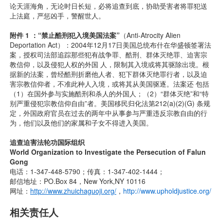
论天涯海角，无论时日长短，必将追查到底，协助受害者将罪犯送
上法庭，严惩凶手，警醒世人。
附件 1 ：“禁止酷刑犯入境美国法案”
（Anti-Atrocity Alien
Deportation Act）：2004年12月17日美国总统布什在华盛顿签署法
案，授权司法部追踪那些犯有战争罪、酷刑、群体灭绝罪、迫害宗
教信仰，以及侵犯人权的外国 人，限制其入境或将其驱除出境。根
据新的法案，曾经酷刑折磨他人者、犯下群体灭绝罪行者，以及迫
害宗教信仰者，不准此种人入境，或将其从美国驱逐。法案还 包括
（1）在国外参与实施酷刑和杀人的外国人；（2）“群体灭绝”和“特
别严重侵犯宗教信仰自由”者。美国移民归化法第212(a)(2)(G) 条规
定，外国政府官员在过去的两年中从事参与严重违反宗教自由的行
为，他们以及他们的家属和子女不得进入美国。
追查迫害法轮功国际组织
World Organization to Investigate the Persecution of Falun
Gong
电话：1-347-448-5790；传真：1-347-402-1444；
邮信地址：PO.Box 84，New York,NY 10116
网址：
http://www.zhuichaguoji.org/
，
http://www.upholdjustice.org/
相关责任人