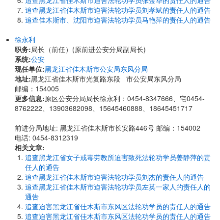
追查黑龙江省佳木斯市迫害法轮功学员张金华的责任人的通告
追查黑龙江省佳木斯市迫害法轮功学员刘孝斌的责任人的通告
追查佳木斯市、沈阳市迫害法轮功学员马艳萍的责任人的通告
徐永利
职务:
局长（前任）(原前进公安分局副局长)
系统:
公安
现任单位:
黑龙江省佳木斯市公安局东风分局
地址:
黑龙江省佳木斯市光复路东段 市公安局东风分局
邮编：154005
更多信息:
原区公安分局局长徐永利：0454-8347666、宅0454-
8762222、13903682098、15645460888、18645451717
前进分局地址: 黑龙江省佳木斯市长安路446号 邮编：154002
电话: 0454-8312319
相关文章:
追查黑龙江省女子戒毒劳教所迫害致死法轮功学员姜静萍的责
任人的通告
追查黑龙江省佳木斯市迫害法轮功学员刘杰的责任人的通告
追查黑龙江省佳木斯市迫害法轮功学员左英一家人的责任人的
通告
追查迫害黑龙江省佳木斯市东风区法轮功学员的责任人的通告
追查迫害黑龙江省佳木斯市东风区法轮功学员的责任人的通告