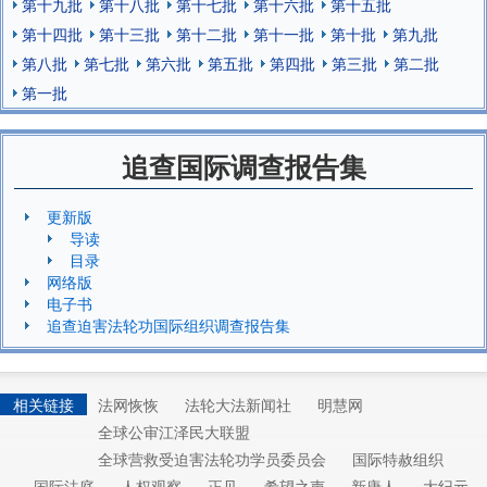
第十九批
第十八批
第十七批
第十六批
第十五批
第十四批
第十三批
第十二批
第十一批
第十批
第九批
第八批
第七批
第六批
第五批
第四批
第三批
第二批
第一批
追查国际调查报告集
更新版
导读
目录
网络版
电子书
追查迫害法轮功国际组织调查报告集
相关链接
法网恢恢
法轮大法新闻社
明慧网
全球公审江泽民大联盟
全球营救受迫害法轮功学员委员会
国际特赦组织
国际法庭
人权观察
正见
希望之声
新唐人
大纪元