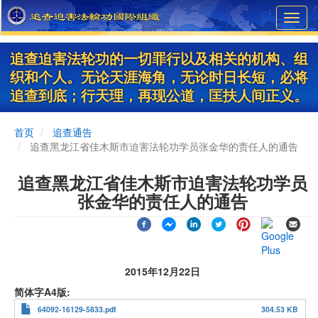
Skip
Toggl
to
navig
main
content
追查迫害法轮功的一切罪行以及相关的机构、组
织和个人。无论天涯海角，无论时日长短，必将
追查到底；行天理，再现公道，匡扶人间正义。
首页
追查通告
追查黑龙江省佳木斯市迫害法轮功学员张金华的责任人的通告
追查黑龙江省佳木斯市迫害法轮功学员
张金华的责任人的通告
2015年12月22日
简体字A4版
64092-16129-5833.pdf
304.53 KB