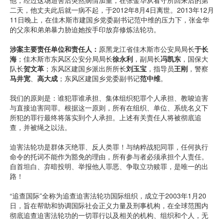
他，经过这场迫害后突然病情加重，在张金华从看守所回来后的第
二天，他丈夫此后就一病不起，于2012年8月4日离世。2013年12月
11日晚上，在佳木斯市建国乡党委副书记范中维的压力下，张金华
的父亲和弟弟暴力胁迫她按手印放弃修炼法轮功。
涉案主要责任单位和责任人：
原黑龙江省佳木斯市公安局局长
于长
海
；佳木斯市东风区公安分局局长
徐永利
，副局长
冯凯东
，国保大
队长
贺文革
；东风区建国乡派出所所长
刘玉宝
，指导员
王刚
，警察
马井宽
、
高大成
；东风区建国乡党委副书记
范中维
。
我们的原则是：谁犯罪谁承担、集体组织犯罪个人承担、教唆迫害
与直接迫害同罪。根据这一原则，所有在组织、单位、系统名义下
所犯的罪行最终将落实到个人承担。上述有关责任人将被彻底追
查，并被绳之以法。
迫害法轮功是群体灭绝罪、反人类罪！与纳粹战犯同罪，任何执行
命令的托词不能作为豁免的理由，所有参与者必须承担个人责任。
自首坦白、弃暗投明、举报他人罪恶、争取立功赎罪，是唯一的出
路！
“追查国际”全称为追查迫害法轮功国际组织，成立于2003年1月20
日，旨在帮助和协调国际社会正义力量及刑事机构，在全球范围内
彻底追查迫害法轮功的一切罪行以及相关的机构、组织和个人，无