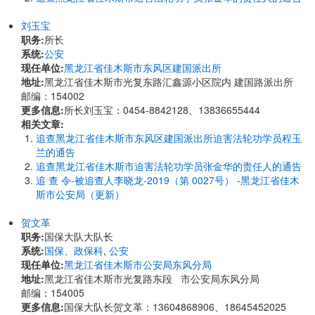
刘玉宝
职务:
所长
系统:
公安
现任单位:
黑龙江省佳木斯市东风区建国派出所
地址:
黑龙江省佳木斯市光复东路汇鑫源小区院内 建国路派出所
邮编：154002
更多信息:
所长刘玉宝：0454-8842128、13836655444
相关文章:
追查黑龙江省佳木斯市东风区建国派出所迫害法轮功学员程玉
兰的通告
追查黑龙江省佳木斯市迫害法轮功学员张金华的责任人的通告
追 查 令-被追查人李晓龙-2019（第 0027号） -黑龙江省佳木
斯市公安局（更新）
贺文革
职务:
国保大队大队长
系统:
国保、政保科
,
公安
现任单位:
黑龙江省佳木斯市公安局东风分局
地址:
黑龙江省佳木斯市光复路东段 市公安局东风分局
邮编：154005
更多信息:
国保大队长贺文革：13604868906、18645452025