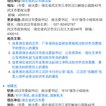
现任单位:
湖北省武汉市政法委
地址:
​​（市委、政法委）湖北省武汉市江岸区汉口解放公园路42号
武汉市委政法委
邮编：430010
更多信息:
原武汉市委副书记、政法委书记、“610”领导小组组长胡
曙光（现任武汉市政协主席）：027-82402767
武汉市政协地址：湖北省武汉市汉口沿江大道246号 邮编：
430010
相关文章:
追查湖北省武汉市、广东省四会监狱迫害致死法轮功学员曹靖
宇的责任人的通告
追查原湖北省武汉市政法委副书记、公安局局长、现任天津市
公安局局长赵飞迫害法轮功学员的通告
追查湖北省武汉市迫害依法起诉江泽民法轮功学员张晨耀、潘
红丽夫妇的责任人的通告
追查湖北省武汉市江汉区“610办公室”成员、江汉区“洗脑班”负
责人屈申迫害法轮功学员的通告
胡曙光
职务:
武汉市委副书记、政法委书记、“610”领导小组组长
系统:
“610”系统
,
政法委系统
,
国家机关
现任单位:
湖北省武汉市委
地址:
​​（市委、政法委）湖北省武汉市江岸区解放公园路42号