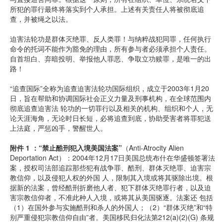
所犯的罪行最终将落实到个人承担。上述有关责任人将被彻底追
查，并被绳之以法。
迫害法轮功是群体灭绝罪、反人类罪！与纳粹战犯同罪，任何执行
命令的托词不能作为豁免的理由，所有参与者必须承担个人责任。
自首坦白、弃暗投明、举报他人罪恶、争取立功赎罪，是唯一的出
路！
“追查国际”全称为追查迫害法轮功国际组织，成立于2003年1月20
日，旨在帮助和协调国际社会正义力量及刑事机构，在全球范围内
彻底追查迫害法 轮功的一切罪行以及相关的机构、组织和个人，无
论天涯海角，无论时日长短，必将追查到底，协助受害者将罪犯送
上法庭，严惩凶手，警醒世人。
附件 1 ：“禁止酷刑犯入境美国法案”
（Anti-Atrocity Alien
Deportation Act）：2004年12月17日美国总统布什在华盛顿签署法
案，授权司法部追踪那些犯有战争罪、酷刑、群体灭绝罪、迫害宗
教信仰，以及侵犯人权的外国 人，限制其入境或将其驱除出境。根
据新的法案，曾经酷刑折磨他人者、犯下群体灭绝罪行者，以及迫
害宗教信仰者，不准此种人入境，或将其从美国驱逐。法案还 包括
（1）在国外参与实施酷刑和杀人的外国人；（2）“群体灭绝”和“特
别严重侵犯宗教信仰自由”者。美国移民归化法第212(a)(2)(G) 条规