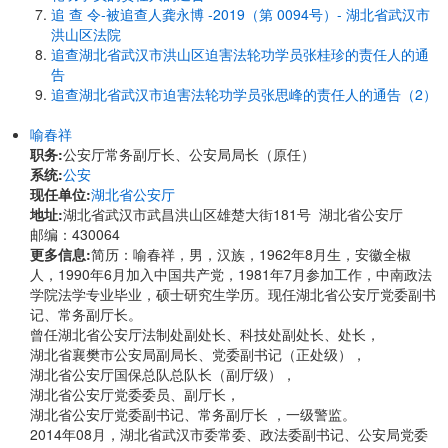
追 查 令-被追查人龚永博 -2019（第 0094号）- 湖北省武汉市
洪山区法院
追查湖北省武汉市洪山区迫害法轮功学员张桂珍的责任人的通
告
追查湖北省武汉市迫害法轮功学员张思峰的责任人的通告（2）
喻春祥
职务:
公安厅常务副厅长、公安局局长（原任）
系统:
公安
现任单位:
湖北省公安厅
地址:
​湖北省武汉市武昌洪山区雄楚大街181号 湖北省公安厅
邮编：430064
更多信息:
简历：喻春祥，男，汉族，1962年8月生，安徽全椒
人，1990年6月加入中国共产党，1981年7月参加工作，中南政法
学院法学专业毕业，硕士研究生学历。现任湖北省公安厅党委副书
记、常务副厅长。
曾任湖北省公安厅法制处副处长、科技处副处长、处长，
湖北省襄樊市公安局副局长、党委副书记（正处级），
湖北省公安厅国保总队总队长（副厅级），
湖北省公安厅党委委员、副厅长，
湖北省公安厅党委副书记、常务副厅长 ，一级警监。
2014年08月，湖北省武汉市委常委、政法委副书记、公安局党委