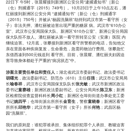
22日下 午5时，张晨耀接到新洲区公安分局“逮捕通知书”［新公
（仓）刑捕通字｛2015｝749号］。10月23日于上午10点左右，潘
红丽接到新洲区公安分局 “逮捕通知书”［新公（仓）刑捕通字
｛2015｝750号］并被从“杨园洗脑班”劫持到武汉市第一看守所（女
子）非法关押。潘红丽被迫害出现严重的糖尿 病。武汉市“610办公
室”、武汉市公安局国保大队、新洲区“610办公室”、新洲公安分局国
保大队拒不放人。潘红丽被从第一看守所转至公安（安康）医院 内
继续迫害。12月底，张攀接到新洲区看守所警察的电话，告知他父
亲在里面各种疾病复发，生命垂危，急需药物治疗费用。张攀急忙
东借西凑到500元钱送到 看守所。目前，张晨耀、潘红丽夫妇因迫
害导致身体都处于严重的“病况状态”中。
涉案主要责任单位和责任人：
湖北省武汉市委副书记、政法委书记
胡曙光
，政法委副书记、防范办（610）主任
任强
；武汉市公安局局
长
喻春祥
，武汉市公安局国保支队队长
张光敏
；武汉市新洲区政法
委书记
童赛雄
；新洲区政法委副书记、公安分局局长
陈卫东
；新洲
区检察院侦查监督科科长
周小红
；新洲区仓埠街街道办事处党工委
书记
姚四平
；仓埠街派出所所长
金育生
，警察
童晓春
；新洲区看守
所所长
邱艳华
；武汉市第一看守所（女子）所长
何艳
；武昌区杨
园“洗脑班”。
我们的原则是：谁犯罪谁承担、集体组织犯罪个人承担、教唆迫害
与直接迫害同罪。根据这一原则，所有在组织、单位、系统名义下