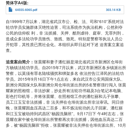
简体字A4版
64555-6065.pdf
303.14 KB
自1999年7月以来，湖北省武汉市公、检、法、司和“610”系统对法
轮功学员实施群体灭绝性迫害，司法系统作为执法机构，公然剥夺
公民的信仰权 利，非 法抓捕、关押、酷刑虐待、庭审、无罪判刑，
造成众多法轮功学员致伤、致残、致死。特别是警察等执法人员公
开犯罪，其性质已黑社会化。本组织从即日起对下述 迫害案立案追
查。
追查案由简介：
张晨耀和妻子潘红丽是湖北省武汉市新洲区仓埠街
方杨镇法轮功学员。自2015年7月以来，武汉市新洲区各乡镇派出所
警察，以莫须有罪名陆续骚扰和绑架多名 依法控告江泽民的法轮功
学员。2015年9月16日下午1点左右，来自武汉市公安局国保大队、
新洲分局国保大队和新洲分局仓埠街派出所的5名警察强行闯入 张晨
耀家的照相馆，非法抄家，抄走所有法轮功书籍及3台笔记本电脑、
彩色打印机等，并将张晨耀、在照相馆工作的潘红丽和儿子张攀、
员工江玉宝非法抓捕，非 法关押在仓埠街派出所非法审讯。同日傍
晚，张晨耀因血压高达二百多，和不炼法轮功的儿子回家。潘红丽
和江玉宝被劫持到武昌区“杨园洗脑班”。9月17日下 午4时左右，张
晨耀在家中被仓埠街派出所警察再次非法抓捕，因他血压高达二百
多，被“杨园洗脑班”拒收，张晨耀被非法关押在仓埠街派出所。10月