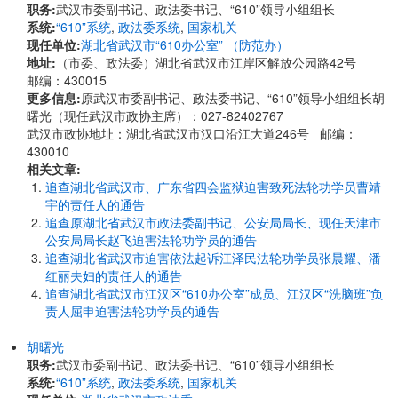
职务:
武汉市委副书记、政法委书记、“610”领导小组组长
系统:
“610”系统
,
政法委系统
,
国家机关
现任单位:
湖北省武汉市“610办公室” （防范办）
地址:
​​（市委、政法委）湖北省武汉市江岸区解放公园路42号
邮编：430015
更多信息:
原武汉市委副书记、政法委书记、“610”领导小组组长胡
曙光（现任武汉市政协主席）：027-82402767
武汉市政协地址：湖北省武汉市汉口沿江大道246号 邮编：
430010
相关文章:
追查湖北省武汉市、广东省四会监狱迫害致死法轮功学员曹靖
宇的责任人的通告
追查原湖北省武汉市政法委副书记、公安局局长、现任天津市
公安局局长赵飞迫害法轮功学员的通告
追查湖北省武汉市迫害依法起诉江泽民法轮功学员张晨耀、潘
红丽夫妇的责任人的通告
追查湖北省武汉市江汉区“610办公室”成员、江汉区“洗脑班”负
责人屈申迫害法轮功学员的通告
胡曙光
职务:
武汉市委副书记、政法委书记、“610”领导小组组长
系统:
“610”系统
,
政法委系统
,
国家机关