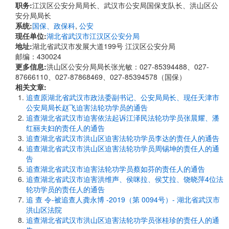
职务:
江汉区公安分局局长、武汉市公安局国保支队长、洪山区公
安分局局长
系统:
国保、政保科
,
公安
现任单位:
湖北省武汉市江汉区公安分局
地址:
湖北省武汉市发展大道199号 江汉区公安分局
邮编：430024
更多信息:
洪山区公安分局局长张光敏：027-85394488、027-
87666110、027-87868469、027-85394578（国保）
相关文章:
追查原湖北省武汉市政法委副书记、公安局局长、现任天津市
公安局局长赵飞迫害法轮功学员的通告
追查湖北省武汉市迫害依法起诉江泽民法轮功学员张晨耀、潘
红丽夫妇的责任人的通告
追查湖北省武汉市洪山区迫害法轮功学员李达的责任人的通告
追查湖北省武汉市洪山区迫害法轮功学员周锡坤的责任人的通
告
追查湖北省武汉市迫害法轮功学员蔡如芬的责任人的通告
追查湖北省武汉市迫害洪维声、侯咪拉、侯艾拉、饶晓萍4位法
轮功学员的责任人的通告
追 查 令-被追查人龚永博 -2019（第 0094号）- 湖北省武汉市
洪山区法院
追查湖北省武汉市洪山区迫害法轮功学员张桂珍的责任人的通