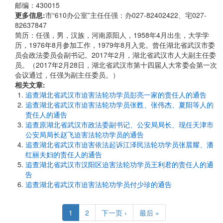
邮编：430015
更多信息:
市“610办公室”主任任强：办027-82402422、宅027-
82637847
简历：任强，男，汉族，河南原阳人，1958年4月出生，大学学
历，1976年8月参加工作，1979年8月入党。曾任湖北省武汉市委
员会政法委员会副书记。2017年2月，湖北省武汉市人大副主任委
员。（2017年2月28日，湖北省武汉市第十四届人大常委会第一次
会议通过，任强为副主任委员。）
相关文章:
追查湖北省武汉市迫害法轮功学员彭亮一家的责任人的通告
追查湖北省武汉市迫害法轮功学员张甦、张伟杰、夏阳等人的
责任人的通告
追查原湖北省武汉市政法委副书记、公安局局长、现任天津市
公安局局长赵飞迫害法轮功学员的通告
追查湖北省武汉市迫害依法起诉江泽民法轮功学员张晨耀、潘
红丽夫妇的责任人的通告
追查湖北省武汉市汉阳区迫害法轮功学员王利君的责任人的通
告
追查湖北省武汉市迫害法轮功学员付少珍的通告
Pagination
Current
1
Page
2
Next
下一页 ›
Last
最后 »
page
page
page