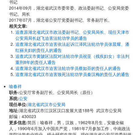
书记
2014年09月，湖北省武汉市委常委、政法委副书记、公安局党委
书记、局长
2017年07月，湖北省公安厅党委副书记、常务副厅长。
相关文章:
追查原湖北省武汉市政法委副书记、公安局局长、现任天津市
公安局局长赵飞迫害法轮功学员的通告
追查湖北省武汉市迫害依法起诉江泽民法轮功学员张晨耀、潘
红丽夫妇的责任人的通告
追查武汉市黄陂区法院对法轮功学员祝亚（残疾妇女）非法判
重刑8年的责任人通告
追查湖北省武汉市迫害法轮功学员蔡如芬的责任人的通告
追查湖北省武汉市迫害致死法轮功学员秦汉梅的责任人的通告
喻春祥
职务:
公安厅常务副厅长、公安局局长（原任）
系统:
公安
现任单位:
湖北省武汉市公安局
地址:
​​湖北省武汉市江汉区汉口发展大道188号 武汉市公安局
邮编：430023
更多信息:
简历：喻春祥，男，汉族，1962年8月生，安徽全椒
人，1990年6月加入中国共产党，1981年7月参加工作，中南政法
学院法学专业毕业，硕士研究生学历。现任湖北省公安厅党委副书