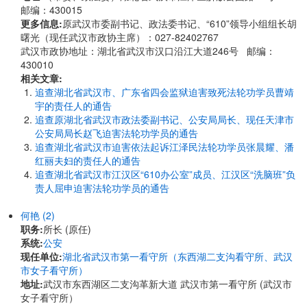
邮编：430015
更多信息:
原武汉市委副书记、政法委书记、“610”领导小组组长胡
曙光（现任武汉市政协主席）：027-82402767
武汉市政协地址：湖北省武汉市汉口沿江大道246号 邮编：
430010
相关文章:
追查湖北省武汉市、广东省四会监狱迫害致死法轮功学员曹靖
宇的责任人的通告
追查原湖北省武汉市政法委副书记、公安局局长、现任天津市
公安局局长赵飞迫害法轮功学员的通告
追查湖北省武汉市迫害依法起诉江泽民法轮功学员张晨耀、潘
红丽夫妇的责任人的通告
追查湖北省武汉市江汉区“610办公室”成员、江汉区“洗脑班”负
责人屈申迫害法轮功学员的通告
何艳 (2)
职务:
所长 (原任)
系统:
公安
现任单位:
湖北省武汉市第一看守所（东西湖二支沟看守所、武汉
市女子看守所）
地址:
武汉市东西湖区二支沟革新大道 武汉市第一看守所 (武汉市
女子看守所）