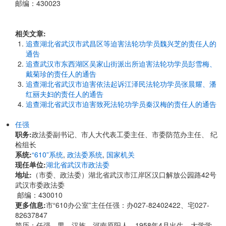
邮编：430023
相关文章:
追查湖北省武汉市武昌区等迫害法轮功学员魏兴芝的责任人的
通告
追查武汉市东西湖区吴家山街派出所迫害法轮功学员彭雪梅、
戴菊珍的责任人的通告
追查湖北省武汉市迫害依法起诉江泽民法轮功学员张晨耀、潘
红丽夫妇的责任人的通告
追查湖北省武汉市迫害致死法轮功学员秦汉梅的责任人的通告
任强
职务:
政法委副书记、市人大代表工委主任、市委防范办主任、 纪
检组长
系统:
“610”系统
,
政法委系统
,
国家机关
现任单位:
湖北省武汉市政法委
地址:
​​（市委、政法委）湖北省武汉市江岸区汉口解放公园路42号
武汉市委政法委
邮编：430010
更多信息:
市“610办公室”主任任强：办027-82402422、宅027-
82637847
简历：任强，男，汉族，河南原阳人，1958年4月出生，大学学