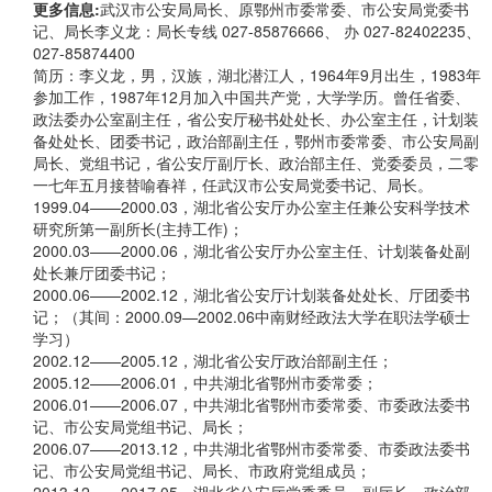
更多信息:
武汉市公安局局长、原鄂州市委常委、市公安局党委书
记、局长李义龙：局长专线 027-85876666、 办 027-82402235、
027-85874400
简历：李义龙，男，汉族，湖北潜江人，1964年9月出生，1983年
参加工作，1987年12月加入中国共产党，大学学历。曾任省委、
政法委办公室副主任，省公安厅秘书处处长、办公室主任，计划装
备处处长、团委书记，政治部副主任，鄂州市委常委、市公安局副
局长、党组书记，省公安厅副厅长、政治部主任、党委委员，二零
一七年五月接替喻春祥，任武汉市公安局党委书记、局长。
1999.04——2000.03，湖北省公安厅办公室主任兼公安科学技术
研究所第一副所长(主持工作)；
2000.03——2000.06，湖北省公安厅办公室主任、计划装备处副
处长兼厅团委书记；
2000.06——2002.12，湖北省公安厅计划装备处处长、厅团委书
记；（其间：2000.09—2002.06中南财经政法大学在职法学硕士
学习）
2002.12——2005.12，湖北省公安厅政治部副主任；
2005.12——2006.01，中共湖北省鄂州市委常委；
2006.01——2006.07，中共湖北省鄂州市委常委、市委政法委书
记、市公安局党组书记、局长；
2006.07——2013.12，中共湖北省鄂州市委常委、市委政法委书
记、市公安局党组书记、局长、市政府党组成员；