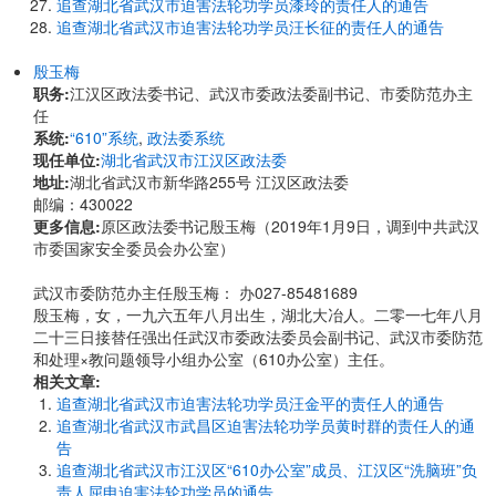
追查湖北省武汉市迫害法轮功学员漆玲的责任人的通告
追查湖北省武汉市迫害法轮功学员汪长征的责任人的通告
殷玉梅
职务:
江汉区政法委书记、武汉市委政法委副书记、市委防范办主
任
系统:
“610”系统
,
政法委系统
现任单位:
湖北省武汉市江汉区政法委
地址:
湖北省武汉市新华路255号 江汉区政法委
邮编：430022
更多信息:
原区政法委书记殷玉梅（2019年1月9日，调到中共武汉
市委国家安全委员会办公室）
武汉市委防范办主任殷玉梅： 办027-85481689
殷玉梅，女，一九六五年八月出生，湖北大冶人。二零一七年八月
二十三日接替任强出任武汉市委政法委员会副书记、武汉市委防范
和处理×教问题领导小组办公室（610办公室）主任。
相关文章:
追查湖北省武汉市迫害法轮功学员汪金平的责任人的通告
追查湖北省武汉市武昌区迫害法轮功学员黄时群的责任人的通
告
追查湖北省武汉市江汉区“610办公室”成员、江汉区“洗脑班”负
责人屈申迫害法轮功学员的通告