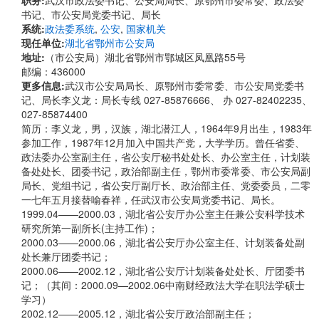
职务:
武汉市政法委书记、公安局局长、原鄂州市委常委、政法委
书记、市公安局党委书记、局长
系统:
政法委系统
,
公安
,
国家机关
现任单位:
湖北省鄂州市公安局
地址:
（市公安局）湖北省鄂州市鄂城区凤凰路55号
邮编：436000
更多信息:
武汉市公安局局长、原鄂州市委常委、市公安局党委书
记、局长李义龙：局长专线 027-85876666、 办 027-82402235、
027-85874400
简历：李义龙，男，汉族，湖北潜江人，1964年9月出生，1983年
参加工作，1987年12月加入中国共产党，大学学历。曾任省委、
政法委办公室副主任，省公安厅秘书处处长、办公室主任，计划装
备处处长、团委书记，政治部副主任，鄂州市委常委、市公安局副
局长、党组书记，省公安厅副厅长、政治部主任、党委委员，二零
一七年五月接替喻春祥，任武汉市公安局党委书记、局长。
1999.04——2000.03，湖北省公安厅办公室主任兼公安科学技术
研究所第一副所长(主持工作)；
2000.03——2000.06，湖北省公安厅办公室主任、计划装备处副
处长兼厅团委书记；
2000.06——2002.12，湖北省公安厅计划装备处处长、厅团委书
记；（其间：2000.09—2002.06中南财经政法大学在职法学硕士
学习）
2002.12——2005.12，湖北省公安厅政治部副主任；