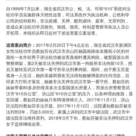
自1999年7月以来，湖北省武汉市公、检、法、司和“610”系统对法
轮功学员实施群体灭绝性迫害，司法系统作为执法机构，公然剥夺
公民的信仰权利，非法抓捕、关押、酷刑虐待、庭审、无罪判刑，
造成众多法轮功学员致伤、致残、致死。特别是警察等执法人员公
开犯罪。本组织从即日起对下述迫害案立案追查。
追查案由简介：
2017年2月20日下午4点左右，湖北省武汉市新洲区
女性法轮功学员蔡如芬在武汉市洪山区杨园南路徐东雅苑小区的对
面给一名年轻男子讲法轮功被迫害真相时遭其构陷，被梨园派出所
警察绑架，第2天被非法关押到武汉市第一拘留所非法拘留10天，然
后又被转至武汉市第一看守所非法刑事拘留。期间，由于蔡玉芬是
孤身一人生活，她的亲戚和朋友无法得知她被绑架的任何消息，后
经多方打听才落实，她被非法关押在武汉市第一看守所。蔡如芬的
妹妹带着80多岁的母亲多次去梨园派出所要人，而派出所警察受武
汉市“610办公室”、洪山区“610办公室”的压力，以各种理由推脱，甚
至回避，蔡如芬的妹妹只有聘请律师介入。2017年11月1日，洪山
区法院对蔡如芬非法开庭。2017年11月12日，法院通知蔡如芬被非
法判刑3年，罚款3,000元。家属上诉到武汉市中级法院，武汉市中
级法院非法维持原判。2018年3月下旬，蔡如芬被非法关押到武汉市
女子监狱继续迫害。