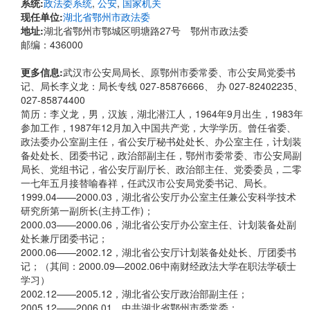
系统:
政法委系统
,
公安
,
国家机关
现任单位:
湖北省鄂州市政法委
地址:
湖北省鄂州市鄂城区明塘路27号 鄂州市政法委
邮编：436000
更多信息:
武汉市公安局局长、原鄂州市委常委、市公安局党委书
记、局长李义龙：局长专线 027-85876666、 办 027-82402235、
027-85874400
简历：李义龙，男，汉族，湖北潜江人，1964年9月出生，1983年
参加工作，1987年12月加入中国共产党，大学学历。曾任省委、
政法委办公室副主任，省公安厅秘书处处长、办公室主任，计划装
备处处长、团委书记，政治部副主任，鄂州市委常委、市公安局副
局长、党组书记，省公安厅副厅长、政治部主任、党委委员，二零
一七年五月接替喻春祥，任武汉市公安局党委书记、局长。
1999.04——2000.03，湖北省公安厅办公室主任兼公安科学技术
研究所第一副所长(主持工作)；
2000.03——2000.06，湖北省公安厅办公室主任、计划装备处副
处长兼厅团委书记；
2000.06——2002.12，湖北省公安厅计划装备处处长、厅团委书
记；（其间：2000.09—2002.06中南财经政法大学在职法学硕士
学习）
2002.12——2005.12，湖北省公安厅政治部副主任；
2005.12——2006.01，中共湖北省鄂州市委常委；