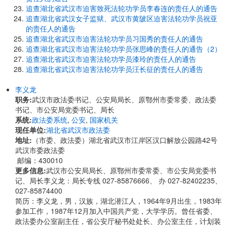
追查湖北省武汉市迫害致死法轮功学员李春连的责任人的通告
追查湖北省武汉女子监狱、武汉市黄陂区迫害法轮功学员祝亚
的责任人的通告
追查湖北省武汉市迫害法轮功学员习国秀的责任人的通告
追查湖北省武汉市迫害法轮功学员张思峰的责任人的通告（2）
追查湖北省武汉市迫害法轮功学员漆玲的责任人的通告
追查湖北省武汉市迫害法轮功学员汪长征的责任人的通告
李义龙
职务:
武汉市政法委书记、公安局局长、原鄂州市委常委、政法委
书记、市公安局党委书记、局长
系统:
政法委系统
,
公安
,
国家机关
现任单位:
湖北省武汉市政法委
地址:
​​（市委、政法委）湖北省武汉市江岸区汉口解放公园路42号
武汉市委政法委
邮编：430010
更多信息:
武汉市公安局局长、原鄂州市委常委、市公安局党委书
记、局长李义龙：局长专线 027-85876666、 办 027-82402235、
027-85874400
简历：李义龙，男，汉族，湖北潜江人，1964年9月出生，1983年
参加工作，1987年12月加入中国共产党，大学学历。曾任省委、
政法委办公室副主任，省公安厅秘书处处长、办公室主任，计划装