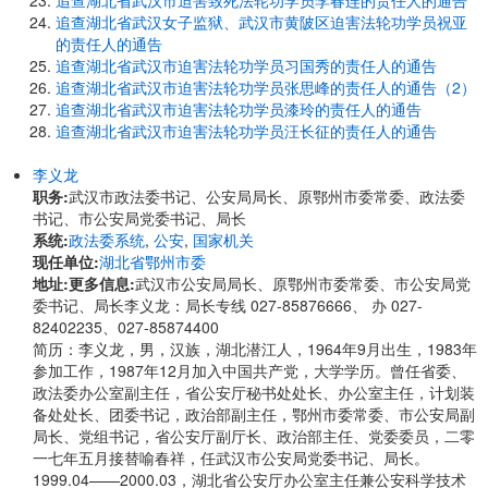
追查湖北省武汉市迫害致死法轮功学员李春连的责任人的通告
追查湖北省武汉女子监狱、武汉市黄陂区迫害法轮功学员祝亚
的责任人的通告
追查湖北省武汉市迫害法轮功学员习国秀的责任人的通告
追查湖北省武汉市迫害法轮功学员张思峰的责任人的通告（2）
追查湖北省武汉市迫害法轮功学员漆玲的责任人的通告
追查湖北省武汉市迫害法轮功学员汪长征的责任人的通告
李义龙
职务:
武汉市政法委书记、公安局局长、原鄂州市委常委、政法委
书记、市公安局党委书记、局长
系统:
政法委系统
,
公安
,
国家机关
现任单位:
湖北省鄂州市委
地址:
更多信息:
武汉市公安局局长、原鄂州市委常委、市公安局党
委书记、局长李义龙：局长专线 027-85876666、 办 027-
82402235、027-85874400
简历：李义龙，男，汉族，湖北潜江人，1964年9月出生，1983年
参加工作，1987年12月加入中国共产党，大学学历。曾任省委、
政法委办公室副主任，省公安厅秘书处处长、办公室主任，计划装
备处处长、团委书记，政治部副主任，鄂州市委常委、市公安局副
局长、党组书记，省公安厅副厅长、政治部主任、党委委员，二零
一七年五月接替喻春祥，任武汉市公安局党委书记、局长。
1999.04——2000.03，湖北省公安厅办公室主任兼公安科学技术