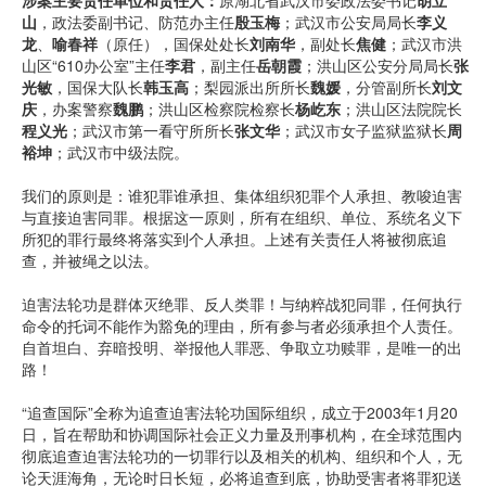
涉案主要责任单位和责任人：
原湖北省武汉市委政法委书记
胡立
山
，政法委副书记、防范办主任
殷玉梅
；武汉市公安局局长
李义
龙
、
喻春祥
（原任），国保处处长
刘南华
，副处长
焦健
；武汉市洪
山区“610办公室”主任
李君
，副主任
岳朝霞
；洪山区公安分局局长
张
光敏
，国保大队长
韩玉高
；梨园派出所所长
魏媛
，分管副所长
刘文
庆
，办案警察
魏鹏
；洪山区检察院检察长
杨屹东
；洪山区法院院长
程义光
；武汉市第一看守所所长
张文华
；武汉市女子监狱监狱长
周
裕坤
；武汉市中级法院。
我们的原则是：谁犯罪谁承担、集体组织犯罪个人承担、教唆迫害
与直接迫害同罪。根据这一原则，所有在组织、单位、系统名义下
所犯的罪行最终将落实到个人承担。上述有关责任人将被彻底追
查，并被绳之以法。
迫害法轮功是群体灭绝罪、反人类罪！与纳粹战犯同罪，任何执行
命令的托词不能作为豁免的理由，所有参与者必须承担个人责任。
自首坦白、弃暗投明、举报他人罪恶、争取立功赎罪，是唯一的出
路！
“追查国际”全称为追查迫害法轮功国际组织，成立于2003年1月20
日，旨在帮助和协调国际社会正义力量及刑事机构，在全球范围内
彻底追查迫害法轮功的一切罪行以及相关的机构、组织和个人，无
论天涯海角，无论时日长短，必将追查到底，协助受害者将罪犯送