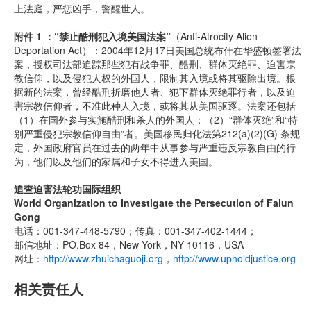
上法庭，严惩凶手，警醒世人。
附件 1 ：“禁止酷刑犯入境美国法案”
（Anti-Atrocity Alien
Deportation Act）：2004年12月17日美国总统布什在华盛顿签署法
案，授权司法部追踪那些犯有战争罪、酷刑、群体灭绝罪、迫害宗
教信仰，以及侵犯人权的外国人，限制其入境或将其驱除出境。根
据新的法案，曾经酷刑折磨他人者、犯下群体灭绝罪行者，以及迫
害宗教信仰者，不准此种人入境，或将其从美国驱逐。法案还包括
（1）在国外参与实施酷刑和杀人的外国人；（2）“群体灭绝”和“特
别严重侵犯宗教信仰自由”者。美国移民归化法第212(a)(2)(G) 条规
定，外国政府官员在过去的两年中从事参与严重违反宗教自由的行
为，他们以及他们的家属和子女不得进入美国。
追查迫害法轮功国际组织
World Organization to Investigate the Persecution of Falun
Gong
电话：001-347-448-5790；传真：001-347-402-1444；
邮信地址：PO.Box 84，New York，NY 10116，USA
网址：
http://www.zhuichaguoji.org
，
http://www.upholdjustice.org
相关责任人