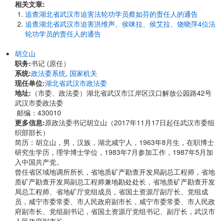
相关文章:
追查湖北省武汉市迫害法轮功学员蔡如芬的责任人的通告
追查湖北省武汉市迫害洪维声、侯咪拉、侯艾拉、饶晓萍4位法
轮功学员的责任人的通告
胡立山
职务:
书记 (原任）
系统:
政法委系统
,
国家机关
现任单位:
湖北省武汉市政法委
地址:
​​（市委、政法委）湖北省武汉市江岸区汉口解放公园路42号
武汉市委政法委
邮编：430010
更多信息:
原政法委书记胡立山（2017年11月17日起任武汉市委组
织部部长）
简历：胡立山，男，汉族，湖北咸宁人，1963年8月生，在职博士
研究生学历，理学博士学位，1983年7月参加工作，1987年5月加
入中国共产党。
曾任省区域地调所所长，省地质矿产勘查开发局副总工程师，省地
质矿产勘查开发局副总工程师兼地勘处处长，省地质矿产勘查开发
局总工程师、省地矿厅党组成员，省国土资源厅副厅长、党组成
员，咸宁市委常委、市人民政府副市长，咸宁市委常委、市人民政
府副市长、党组副书记，省国土资源厅党组书记、副厅长，武汉市