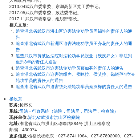
人民政府副市长。
2013.04武汉市委常委、东湖高新区党工委书记。
2017.05武汉市委常委、政法委书记。
2017.11武汉市委常委、组织部部长。
相关文章:
追查湖北省武汉市洪山区迫害法轮功学员周锡坤的责任人的通
告
追查湖北省武汉市新洲区迫害法轮功学员王齐花的责任人的通
告
追查武汉市黄陂区法院对法轮功学员祝亚（残疾妇女）非法判
重刑8年的责任人通告
追查湖北省武汉市迫害法轮功学员蔡如芬的责任人的通告
追查湖北省武汉市迫害洪维声、侯咪拉、侯艾拉、饶晓萍4位法
轮功学员的责任人的通告
追查湖北省武汉市迫害致死法轮功学员秦汉梅的责任人的通告
杨屹东
职务:
检察长
系统:
司法 - 行政系统（法院，司法局，司法厅，检查院）
现任单位:
湖北省武汉市洪山区检察院
地址:
湖北省武汉市洪山区珞喻路884号 洪山区检察院
邮编：430074
更多信息:
检察长杨屹东：027-87411064、027-87802000、027-