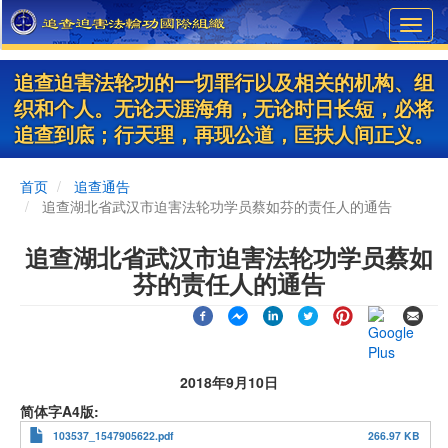
Skip
Toggl
to
navig
main
content
追查迫害法轮功的一切罪行以及相关的机构、组
织和个人。无论天涯海角，无论时日长短，必将
追查到底；行天理，再现公道，匡扶人间正义。
首页
追查通告
追查湖北省武汉市迫害法轮功学员蔡如芬的责任人的通告
追查湖北省武汉市迫害法轮功学员蔡如
芬的责任人的通告
2018年9月10日
简体字A4版
103537_1547905622.pdf
266.97 KB