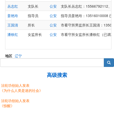
丛志红
支队长
公安
支队长丛志红：15566792112、13
姜艳玲
指导员
公安
指导员姜艳玲：13516010008 
王国清
所长
公安
市看守所男监所长王国清：135042
潘铁红
女监所长
公安
市看守所女监所长潘铁红（已调离）︰
地区
辽宁
搜索
高级搜索
法轮功创始人发表
《为什么人类是迷的社会》
法轮功创始人发表
《惊醒》