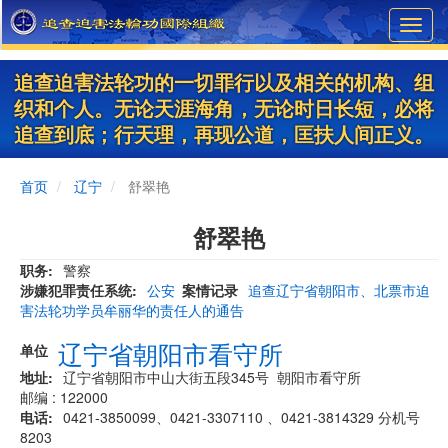
Skip
Toggl
to
navig
main
content
追查迫害法轮功的一切罪行以及相关的机构、组
织和个人。无论天涯海角，无论时日长短，必将
追查到底；行天理，再现公道，匡扶人间正义。
首页
辽宁
舒翠艳
舒翠艳
职务
警察
涉嫌犯罪责任系统
公安
案情记录
追查辽宁省朝阳市、北票市迫
害法轮功学员牟丽华的责任人的通告
辽宁省朝阳市看守所
单位
地址
辽宁省朝阳市中山大街五段345号 朝阳市看守所
邮编 : 122000
电话
0421-3850099、0421-3307110 、0421-3814329 分机号
8203