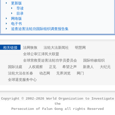
更新版
导读
目录
网络版
电子书
追查迫害法轮功国际组织调查报告集
相关链接
法网恢恢
法轮大法新闻社
明慧网
全球公审江泽民大联盟
全球营救受迫害法轮功学员委员会
国际特赦组织
国际法庭
人权观察
正见
希望之声
新唐人
大纪元
法轮大法在长春
动态网
无界浏览
网门
全球退党服务中心
Copyright © 2002-2026 World Organization to Investigate
the
Persecution of Falun Gong all rights Reserved