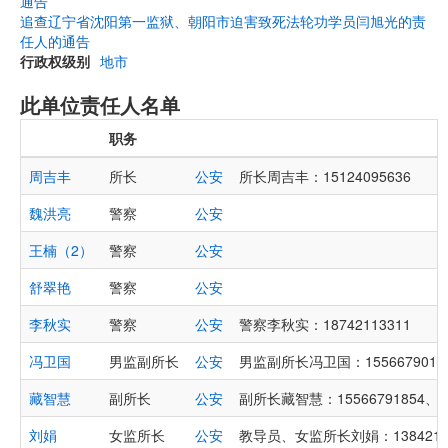
通告
追查辽宁省沈阳第一监狱、朝阳市迫害致死法轮功学员闫旭光的责
任人的通告
行政权级别
地市
此单位责任人名单
职务
周吉丰
所长
公安
所长周吉丰：15124095636
魏洪亮
警察
公安
王楠（2）
警察
公安
舒翠艳
警察
公安
李秋实
警察
公安
警察李秋实：18742113311
冯卫国
男监副所长
公安
男监副所长冯卫国：1556679018
藏智慧
副所长
公安
副所长藏智慧：15566791854、15
刘娟
女监所长
公安
教导员、女监所长刘娟：13842157709