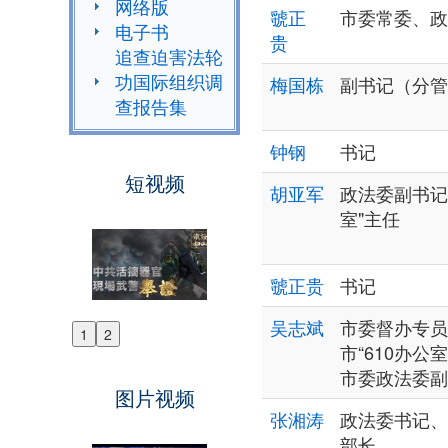
网络版
虢正
市委常委、政
电子书
贵
追查迫害法轮
功国际组织调
梅国栋
副书记（分管
查报告集
钟钢
书记
短视频
胡亚军
政法委副书记、
室"主任
虢正贵
书记
吴志斌
市委督办专员
1
2
Previous
市“610办公
Next
市委政法委副
图片视频
张湘涛
政法委书记、
部长