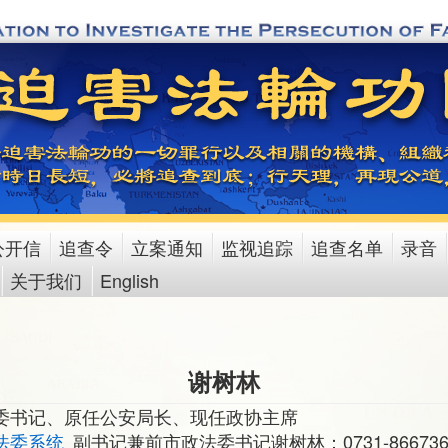
公开信
追查令
立案通知
监视追踪
追查名单
录音
关于我们
English
谢树林
委书记、原任公安局长、现任政协主席
法委系统
副书记兼前市政法委书记谢树林：0731-8667366、