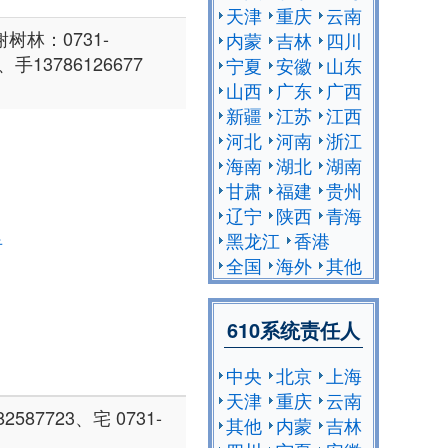
天津
重庆
云南
林：0731-
内蒙
吉林
四川
9、手13786126677
宁夏
安徽
山东
山西
广东
广西
新疆
江苏
江西
河北
河南
浙江
海南
湖北
湖南
甘肃
福建
贵州
辽宁
陕西
青海
黑龙江
香港
告
全国
海外
其他
610系统责任人
中央
北京
上海
天津
重庆
云南
87723、宅 0731-
其他
内蒙
吉林