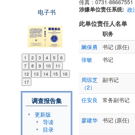
传真：0731-88667551
涉嫌单位责任系统
政
电子书
此单位责任人名单
职务
阚保勇
书记 (原任)
1
2
3
4
5
6
张敏
书记
Previous
7
8
9
10
11
Next
12
13
14
15
16
周琼芝
副书记
17
（2）
任安良
常务副书记
调查报告集
更新版
廖建华
书记 (原任)
导读
目录