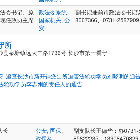
法委书记、原
政法委系统
,
副书记兼前市政法委书记谢树
现任政协主席
国家机关
,
公
8667366、0731-258790
安
守所
县泉塘镇远大二路1736号 长沙市第一看守
安
追查长沙市新开铺派出所迫害法轮功学员刘晓明的通
法轮功学员李志刚的责任人的通告
队长
公安
,
国保、
副支队长王德华：办0731-825
政保科
85822235、13908470329