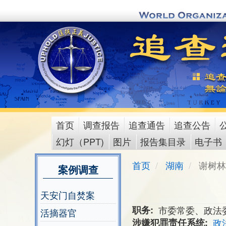
Skip
to
main
content
首页
调查报告
追查通告
追查公告
main
幻灯（PPT)
图片
报告集目录
电子书
menu
首页
湖南
谢树林
案例调查
天安门自焚案
职务
市委常委、政法
活摘器官
涉嫌犯罪责任系统
政