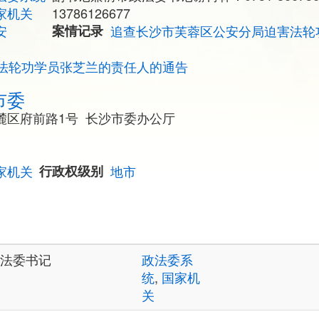
家机关
13786126677
安
案情记录
追查长沙市芙蓉区公安分局迫害法轮
法轮功学员张芝兰的责任人的通告
市委
麓区府前路1号 长沙市委办公厅
家机关
行政权级别
地市
法委书记
政法委系
统
,
国家机
关