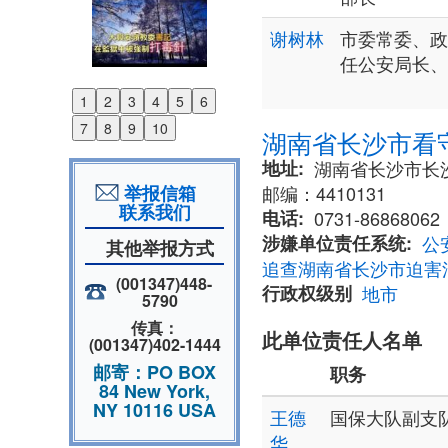
谢树林
市委常委、政
任公安局长、
1
2
3
4
5
6
Previous
7
8
9
10
湖南省长沙市看
Next
地址
湖南省长沙市长沙
举报信箱
邮编：4410131
联系我们
电话
0731-86868062
涉嫌单位责任系统
公
其他举报方式
追查湖南省长沙市迫害
(001347)448-
行政权级别
地市
5790
传真：
此单位责任人名单
(001347)402-1444
邮寄：PO BOX
职务
84 New York,
NY 10116 USA
王德
国保大队副支
华