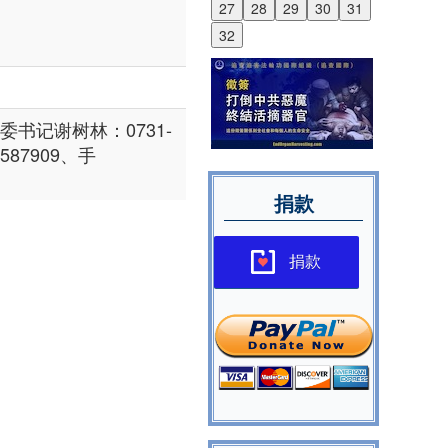
27
28
29
30
31
32
书记谢树林：0731-
2587909、手
捐款
捐款