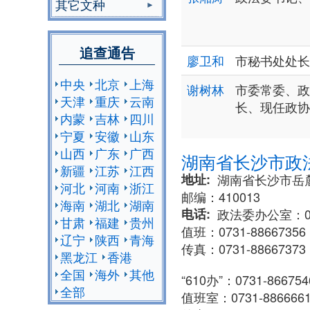
其它文种
追查通告
廖卫和
市秘书处处长
中央
北京
上海
谢树林
市委常委、政
天津
重庆
云南
长、现任政协
内蒙
吉林
四川
宁夏
安徽
山东
山西
广东
广西
湖南省长沙市政
新疆
江苏
江西
地址
湖南省长沙市岳麓
河北
河南
浙江
邮编：410013
海南
湖北
湖南
电话
政法委办公室：073
甘肃
福建
贵州
值班：0731-88667356
辽宁
陕西
青海
传真：0731-88667373
黑龙江
香港
全国
海外
其他
“610办”：0731-866754
全部
值班室：0731-886666