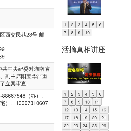
1
2
3
4
5
6
Previous
7
8
9
10
区西交民巷23号 邮
Next
活摘真相讲座
99
39
: 中共中央纪委对湖南省
、副主席阳宝华严重
了立案审查。
1
2
3
4
5
6
-88667548（办）、
Previous
7
8
9
10
11
（宅）、13307310607
Next
12
13
14
15
16
17
18
19
20
21
22
23
24
25
26