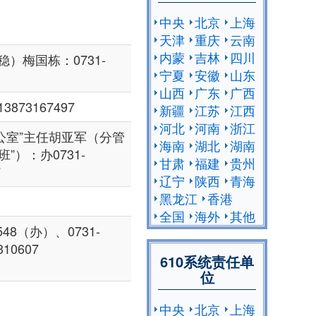
中央
北京
上海
天津
重庆
云南
内蒙
吉林
四川
）梅国栋：0731-
宁夏
安徽
山东
3
山西
广东
广西
3873167497
新疆
江苏
江西
河北
河南
浙江
办公室”主任胡亚军（分管
海南
湖北
湖南
”）：办0731-
甘肃
福建
贵州
7
辽宁
陕西
青海
黑龙江
香港
全国
海外
其他
548（办）、0731-
10607
610系统责任单
位
中央
北京
上海