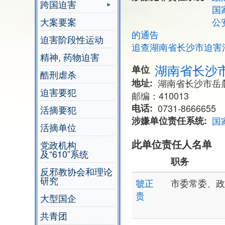
跨国迫害
国
大案要案
公
的通告
迫害阶段性运动
追查湖南省长沙市迫害
精神, 药物迫害
湖南省长沙
单位
酷刑虐杀
地址
湖南省长沙市岳
迫害要犯
邮编：410013
电话
0731-8666655
活摘要犯
涉嫌单位责任系统
国
活摘单位
此单位责任人名单
党政机构
及“610”系统
职务
反邪教协会和理论
研究
虢正
市委常委、政
贵
大型国企
共青团