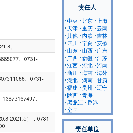
责任人
中央
北京
上海
天津
重庆
云南
其他
内蒙
吉林
四川
宁夏
安徽
21.8）
山东
山西
广东
广西
新疆
江苏
65077、0731-
江西
河北
河南
浙江
海南
海外
311088、0731-
湖北
湖南
甘肃
福建
贵州
辽宁
陕西
青海
873167497、
黑龙江
香港
全国
-2021.5）：0731-
00
责任单位