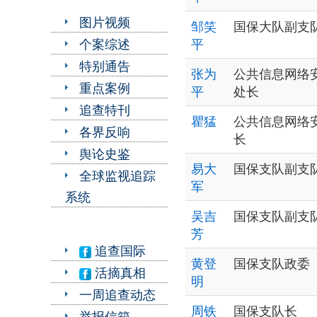
图片视频
邹笑
国保大队副支
个案综述
平
特别通告
张为
公共信息网络
重点案例
平
处长
追查特刊
瞿猛
公共信息网络
各界反响
长
舆论史鉴
易大
国保支队副支
全球监视追踪
军
系统
吴吉
国保支队副支
芳
追查国际
黄登
国保支队政委
活摘真相
明
一周追查动态
周铁
国保支队长
举报信箱