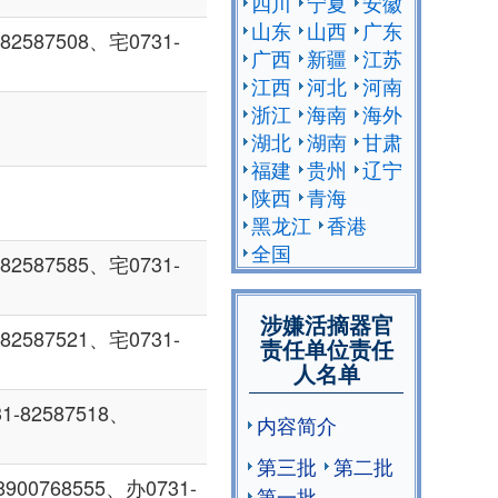
四川
宁夏
安徽
山东
山西
广东
587508、宅0731-
广西
新疆
江苏
江西
河北
河南
浙江
海南
海外
湖北
湖南
甘肃
福建
贵州
辽宁
陕西
青海
黑龙江
香港
全国
587585、宅0731-
涉嫌活摘器官
587521、宅0731-
责任单位责任
人名单
82587518、
内容简介
第三批
第二批
0768555、办0731-
第一批