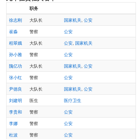
职务
徐志刚
大队长
国家机关
,
公安
崔淼
警察
公安
程翠娥
大队长
公安
,
国家机关
孙小雅
警察
公安
隗亿功
大队长
国家机关
,
公安
张小红
警察
公安
尹德良
大队长
国家机关
,
公安
刘建明
医生
医疗卫生
李贵和
警察
公安
李娜
警察
公安
杜波
警察
公安