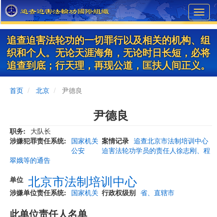
Skip
Toggl
to
navig
main
content
追查迫害法轮功的一切罪行以及相关的机构、组
织和个人。无论天涯海角，无论时日长短，必将
追查到底；行天理，再现公道，匡扶人间正义。
首页
北京
尹德良
尹德良
职务
大队长
涉嫌犯罪责任系统
国家机关
案情记录
追查北京市法制培训中心
公安
迫害法轮功学员的责任人徐志刚、程
翠娥等的通告
北京市法制培训中心
单位
涉嫌单位责任系统
国家机关
行政权级别
省、直辖市
此单位责任人名单