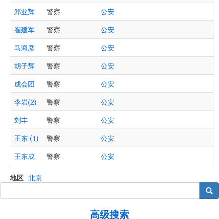
郑亚辉
警察
公安
崔建军
警察
公安
马海彦
警察
公安
胡子辉
警察
公安
成会团
警察
公安
李岩(2)
警察
公安
刘丰
警察
公安
王东 (1)
警察
公安
王东成
警察
公安
地区
北京
搜索
高级搜索