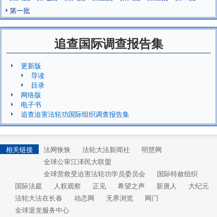
第一批
追查国际调查报告集
更新版
导读
目录
网络版
电子书
追查迫害法轮功国际组织调查报告集
相关链接
法网恢恢
法轮大法新闻社
明慧网
全球公审江泽民大联盟
全球营救受迫害法轮功学员委员会
国际特赦组织
国际法庭
人权观察
正见
希望之声
新唐人
大纪元
法轮大法在长春
动态网
无界浏览
网门
全球退党服务中心