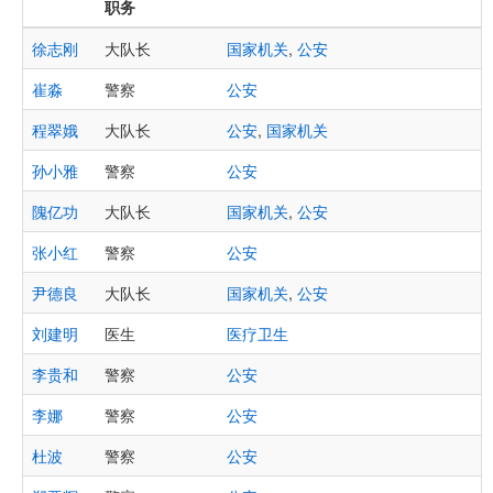
职务
徐志刚
大队长
国家机关
,
公安
崔淼
警察
公安
程翠娥
大队长
公安
,
国家机关
孙小雅
警察
公安
隗亿功
大队长
国家机关
,
公安
张小红
警察
公安
尹德良
大队长
国家机关
,
公安
刘建明
医生
医疗卫生
李贵和
警察
公安
李娜
警察
公安
杜波
警察
公安