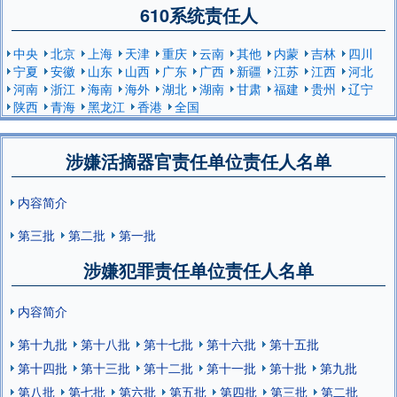
610系统责任人
中央
北京
上海
天津
重庆
云南
其他
内蒙
吉林
四川
宁夏
安徽
山东
山西
广东
广西
新疆
江苏
江西
河北
河南
浙江
海南
海外
湖北
湖南
甘肃
福建
贵州
辽宁
陕西
青海
黑龙江
香港
全国
涉嫌活摘器官责任单位责任人名单
内容简介
第三批
第二批
第一批
涉嫌犯罪责任单位责任人名单
内容简介
第十九批
第十八批
第十七批
第十六批
第十五批
第十四批
第十三批
第十二批
第十一批
第十批
第九批
第八批
第七批
第六批
第五批
第四批
第三批
第二批