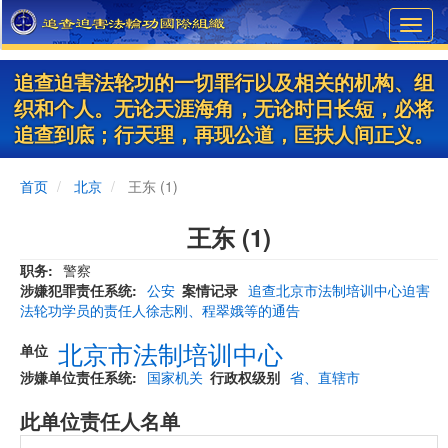
Skip
Toggl
to
navig
main
content
追查迫害法轮功的一切罪行以及相关的机构、组
织和个人。无论天涯海角，无论时日长短，必将
追查到底；行天理，再现公道，匡扶人间正义。
首页
北京
王东 (1)
王东 (1)
职务
警察
涉嫌犯罪责任系统
公安
案情记录
追查北京市法制培训中心迫害
法轮功学员的责任人徐志刚、程翠娥等的通告
北京市法制培训中心
单位
涉嫌单位责任系统
国家机关
行政权级别
省、直辖市
此单位责任人名单