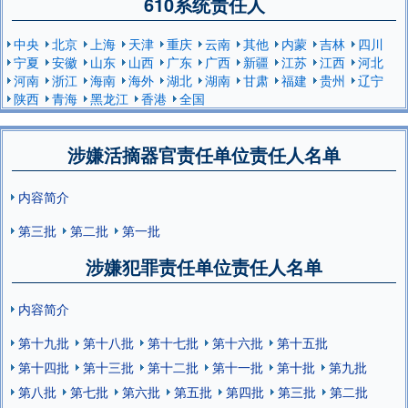
610系统责任人
中央
北京
上海
天津
重庆
云南
其他
内蒙
吉林
四川
宁夏
安徽
山东
山西
广东
广西
新疆
江苏
江西
河北
河南
浙江
海南
海外
湖北
湖南
甘肃
福建
贵州
辽宁
陕西
青海
黑龙江
香港
全国
涉嫌活摘器官责任单位责任人名单
内容简介
第三批
第二批
第一批
涉嫌犯罪责任单位责任人名单
内容简介
第十九批
第十八批
第十七批
第十六批
第十五批
第十四批
第十三批
第十二批
第十一批
第十批
第九批
第八批
第七批
第六批
第五批
第四批
第三批
第二批