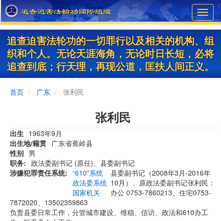
Skip
Toggl
to
navig
main
content
追查迫害法轮功的一切罪行以及相关的机构、组
织和个人。无论天涯海角，无论时日长短，必将
追查到底；行天理，再现公道，匡扶人间正义。
首页
广东
张利民
张利民
出生
1963年9月
出生地/籍贯
广东省蕉岭县
性别
男
职务
政法委副书记 (原任)、县委副书记
涉嫌犯罪责任系统
“610”系统
县委副书记（2008年3月-2016年
政法委系统
10月）、原政法委副书记张利民：
国家机关
办公 0753-7860213、住宅0753-
7872020、13502359863
负责县委日常工作，分管城市建设、维稳、信访、政法和610办工