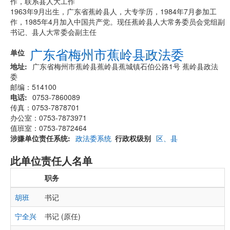
作，联系县人大工作
1963年9月出生，广东省蕉岭县人，大专学历，1984年7月参加工
作，1985年4月加入中国共产党。现任蕉岭县人大常务委员会党组副
书记、县人大常委会副主任
广东省梅州市蕉岭县政法委
单位
地址
广东省梅州市蕉岭县蕉岭县蕉城镇石伯公路1号 蕉岭县政法
委
邮编：514100
电话
0753-7860089
传真：0753-7878701
办公室：0753-7873971
值班室：0753-7872464
涉嫌单位责任系统
政法委系统
行政权级别
区、县
此单位责任人名单
职务
胡班
书记
宁全兴
书记 (原任)