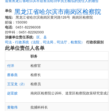
追查黑龙江省哈尔滨市迫害法轮功学员王楣泓的责任人的通告
黑龙江省哈尔滨市南岗区检察院
单位
地址
黑龙江省哈尔滨南岗区黄河路126号 南岗区检察院
邮编：150090
电话
0451-82296008
控申科：0451-82292000
涉嫌单位责任系统
区、县
司法 - 行政系统（法院，司法局，司法厅，检查院）
行政权级别
此单位责任人名单
职务
付洋
检察官
蔡春燕
检察长
王宝龙（2）
检察员
赵亚姣
南岗区检察院公诉科、道里区检察院政策研究室成员
黄敬伟
批捕科科长