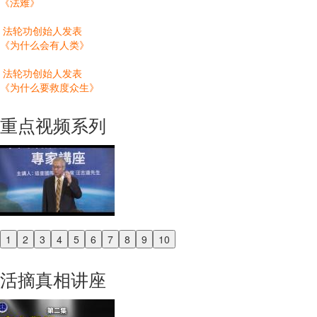
《法难》
法轮功创始人发表
《为什么会有人类》
法轮功创始人发表
《为什么要救度众生》
重点视频系列
1
2
3
4
5
6
7
8
9
10
Previous
Next
活摘真相讲座