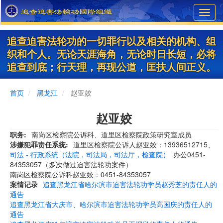
Skip
Toggl
to
navig
main
content
追查迫害法轮功的一切罪行以及相关的机构、组
织和个人。无论天涯海角，无论时日长短，必将
追查到底；行天理，再现公道，匡扶人间正义。
首页
黑龙江
赵亚姣
赵亚姣
职务
南岗区检察院公诉科、道里区检察院政策研究室成员
涉嫌犯罪责任系统
道里区检察院公诉人赵亚姣：13936512715、
司法 - 行政系统（法院，司法局，司法厅，检查院）
办公0451-
84353057（多次做过迫害法轮功案件）
南岗区检察院公诉科赵亚姣：0451-84353057
案情记录
追查黑龙江省哈尔滨市迫害法轮功学员赵秀芝的责任人的
通告
追查黑龙江省大庆市、哈尔滨市迫害法轮功学员高国庆的责任人的
通告