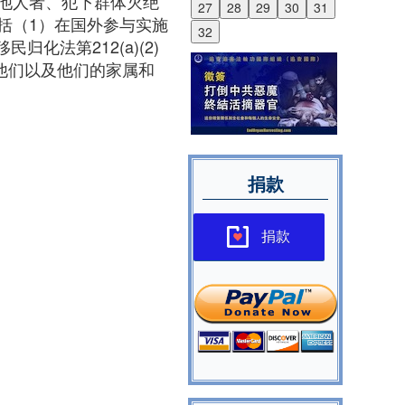
他人者、犯下群体灭绝
27
28
29
30
31
括（1）在国外参与实施
32
化法第212(a)(2)
他们以及他们的家属和
捐款
捐款