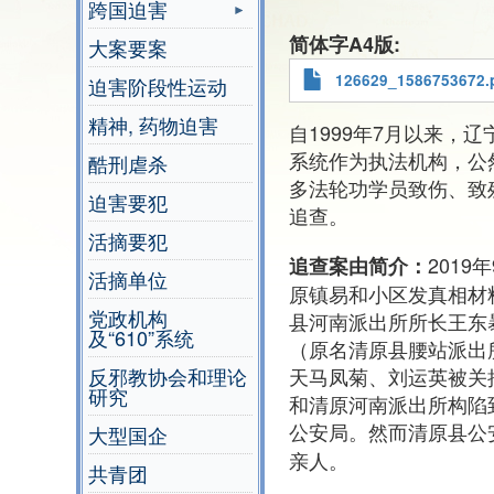
跨国迫害
简体字A4版
大案要案
126629_1586753672.
迫害阶段性运动
精神, 药物迫害
自1999年7月以来，
系统作为执法机构，公
酷刑虐杀
多法轮功学员致伤、致
迫害要犯
追查。
活摘要犯
201
追查案由简介：
活摘单位
原镇易和小区发真相材
党政机构
县河南派出所所长王东
及“610”系统
（原名清原县腰站派出
天马凤菊、刘运英被关押
反邪教协会和理论
研究
和清原河南派出所构陷
公安局。然而清原县公
大型国企
亲人。
共青团