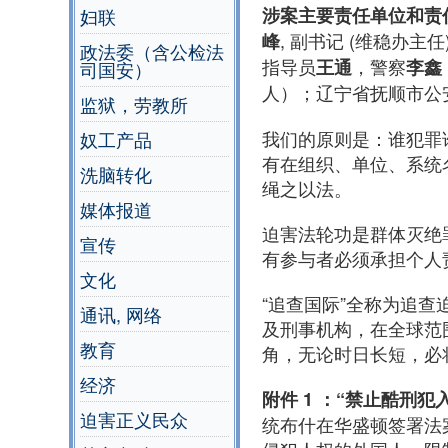
涉案主要责任单位和责
妇联
, 副书记 (维稳办主任
峰
政法委（含公检法
指导员
，警察
王通
李鑫
司国安）
人）；辽宁省抚顺市公
监狱，劳教所
我们的原则是：谁犯罪
奴工产品
有在组织、单位、系统
洗脑转化
绳之以法。
媒体报道
迫害法轮功是群体灭绝
宣传
有参与者必须承担个人
文化
“追查国际”全称为追查
通讯, 网络
及刑事机构，在全球范
教育
角，无论时日长短，必
经济
附件 1 ：“禁止酷刑犯
迫害正义民众
统布什在华盛顿签署法