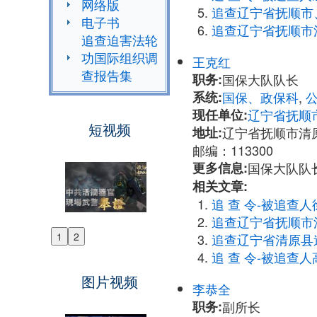
网络版
追查辽宁省抚顺市
电子书
追查辽宁省抚顺市
追查迫害法轮
功国际组织调
王克红
查报告集
职务:
国保大队队长
系统:
国保、政保科
,
现任单位:
辽宁省抚顺
短视频
地址:
辽宁省抚顺市清
邮编：113300
更多信息:
国保大队队长王
相关文章:
追 查 令-被追查人
追查辽宁省抚顺市
1
2
追查辽宁省清原县
Previous
追 查 令-被追查人
Next
图片视频
李恭全
职务:
副所长