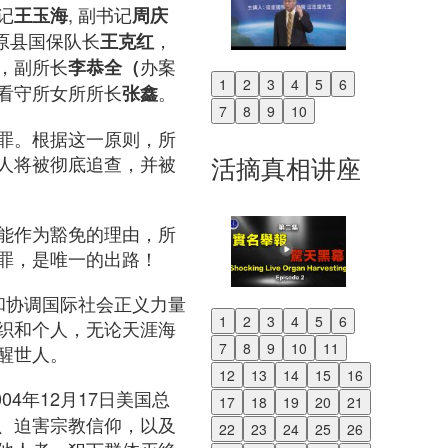
记
, 副书记
王玉海
周庆
原县国保队长
，
王克红
，副所长
办案
李恭全（
1
2
3
4
5
6
看守所女所所长
。
张鑫
Previous
7
8
9
10
Next
罪。根据这一原则，所
活摘真相讲座
人将被彻底追查，并被
能作为豁免的理由，所
罪，是唯一的出路！
助和协调国际社会正义力量
1
2
3
4
5
6
织和个人，无论天涯海
Previous
7
8
9
10
11
醒世人。
Next
12
13
14
15
16
ct）：2004年12月17日美国总
17
18
19
20
21
、迫害宗教信仰，以及
22
23
24
25
26