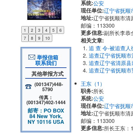
系统:
公安
现任单位:
辽宁省抚顺
地址:
辽宁省抚顺市清
邮编：113300
1
2
3
4
5
6
更多信息:
副所长李恭全
Previous
7
8
9
10
相关文章:
Next
追 查 令-被追查人
追查辽宁省抚顺市
举报信箱
追查辽宁省清原县
联系我们
追查辽宁省抚顺市
其他举报方式
王东（1）
(001347)448-
5790
职务:
所长
传真：
系统:
公安
(001347)402-1444
现任单位:
辽宁省抚顺
邮寄：PO BOX
地址:
辽宁省抚顺市清
84 New York,
邮编：113300
NY 10116 USA
更多信息:
所长王东：13