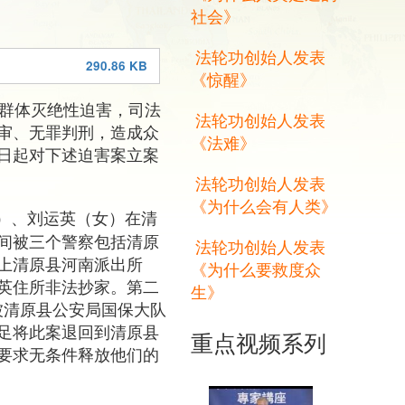
社会》
法轮功创始人发表
290.86 KB
《惊醒》
施群体灭绝性迫害，司法
法轮功创始人发表
审、无罪判刑，造成众
《法难》
日起对下述迫害案立案
法轮功创始人发表
《为什么会有人类》
女）、刘运英（女）在清
间被三个警察包括清原
法轮功创始人发表
上清原县河南派出所
《为什么要救度众
英住所非法抄家。第二
生》
英被清原县公安局国保大队
足将此案退回到清原县
重点视频系列
要求无条件释放他们的