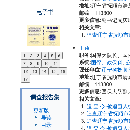
地址:
辽宁省抚顺市清
电子书
邮编：113300
更多信息:
副书记周庆峰：0
相关文章:
追查辽宁省抚顺市
王通
职务:
国保大队长、国
1
2
3
4
5
6
Previous
系统:
国保、政保科
,
7
8
9
10
11
Next
现任单位:
辽宁省抚顺
12
13
14
15
16
地址:
辽宁省抚顺市清
17
邮编：113300
更多信息:
国保大队副大
调查报告集
相关文章:
追 查 令-被追查人
更新版
追查辽宁省抚顺市
导读
追查辽宁省抚顺市
目录
追 查 令-被追查人