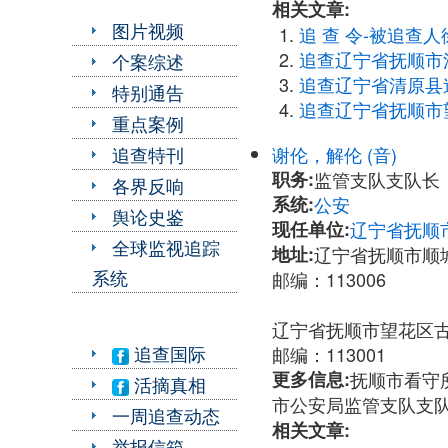
相关文章:
图片视频
追 查 令-被追查人
追查辽宁省抚顺市
个案综述
追查辽宁省清原县
特别通告
追查辽宁省抚顺市
重点案例
谢伦，解伦 (音)
追查特刊
职务:
监管支队支队长
各界反响
系统:
公安
舆论史鉴
现任单位:
辽宁省抚顺
全球监视追踪
地址:
辽宁省抚顺市顺
系统
邮编：113006
辽宁省抚顺市望花区
追查国际
邮编：113001
更多信息:
抚顺市看守所所
活摘真相
市公安局监管支队支队长解
一周追查动态
相关文章:
举报信箱