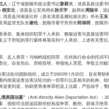
辽宁省抚顺市政法委书记
；清原县政法委书
任人：
姜群大
)
；清原县公安局局长
，副局长
，清
程安元
孙天宇
周陆丰
；清原县河南派出所（原名清原县腰站派出所）所长
王东
安局监管支队长
，抚顺市看守所所长
，抚顺市
谢伦
郎旭明
谁承担、集体组织犯罪个人承担、教唆迫害与直接迫害同
名义下所犯的罪行最终将落实到个人承担。上述有关责任
罪、反人类罪！与纳粹战犯同罪，任何执行命令的托词不
责任。自首坦白、弃暗投明、举报他人罪恶、争取立功赎
迫害法轮功国际组织，成立于2003年1月20日，旨在帮
围内彻底追查迫害法轮功的一切罪行以及相关的机构、组
将追查到底，协助受害者将罪犯送上法庭，严惩凶手，警
（Anti-Atrocity Alien Deportation A
入境美国法案”
案，授权司法部追踪那些犯有战争罪、酷刑、群体灭绝罪