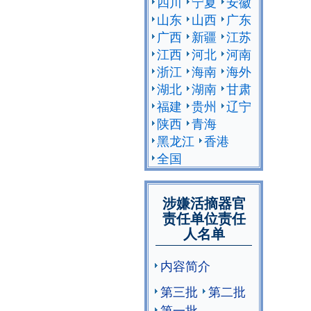
四川
宁夏
安徽
山东
山西
广东
广西
新疆
江苏
江西
河北
河南
浙江
海南
海外
湖北
湖南
甘肃
福建
贵州
辽宁
陕西
青海
黑龙江
香港
全国
涉嫌活摘器官
责任单位责任
人名单
内容简介
第三批
第二批
第一批