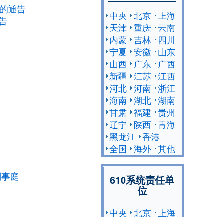
人的通告
中央
北京
上海
告
天津
重庆
云南
内蒙
吉林
四川
宁夏
安徽
山东
山西
广东
广西
新疆
江苏
江西
河北
河南
浙江
海南
湖北
湖南
甘肃
福建
贵州
辽宁
陕西
青海
黑龙江
香港
全国
海外
其他
刑事庭
610系统责任单
位
中央
北京
上海