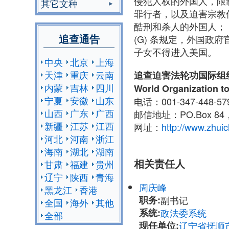
侵犯人权的外国人，限
其它文种
罪行者，以及迫害宗教
酷刑和杀人的外国人；（2
追查通告
(G) 条规定，外国
子女不得进入美国。
中央
北京
上海
天津
重庆
云南
追查迫害法轮功国际组
内蒙
吉林
四川
World Organization to
宁夏
安徽
山东
电话：001-347-448-5
山西
广东
广西
邮信地址：PO.Box 84，
新疆
江苏
江西
网址：
http://www.zhuic
河北
河南
浙江
海南
湖北
湖南
相关责任人
甘肃
福建
贵州
辽宁
陕西
青海
周庆峰
黑龙江
香港
职务:
副书记
全国
海外
其他
系统:
政法委系统
全部
现任单位:
辽宁省抚顺