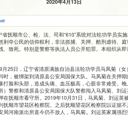
2020年4月13日
pdf
辽宁省抚顺市公、检、法、司和“610”系统对法轮功学员实
然剥夺公民的信仰权利，非法抓捕、关押、酷刑虐待、庭
残、致死。特别是警察等执法人员公开犯罪。本组织从即
9年9月25日，辽宁省清原满族自治县法轮功学员马凤菊（
料时，被绑架到清原县公安局国保大队。马凤菊在关押期
暴打脸和头部，造成头痛、血压极高，心脏非常难受。晚
所）警察和清原县公安局国保大队警察闯入马凤菊、刘运
在抚顺市看守所。2019年10月31日，马凤菊、刘运
到抚顺市望花区检察院。之后抚顺望花区检察院以证据不
安局河南派出所直今仍不放人，马凤菊
刘运英家属强烈
、