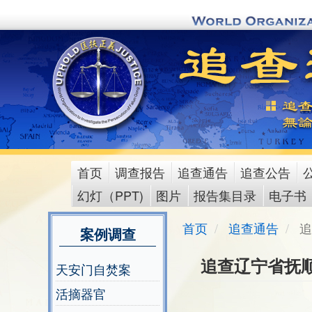
Skip
to
main
content
首页
调查报告
追查通告
追查公告
main
幻灯（PPT)
图片
报告集目录
电子书
menu
首页
追查通告
追
案例调查
追查辽宁省抚
天安门自焚案
活摘器官