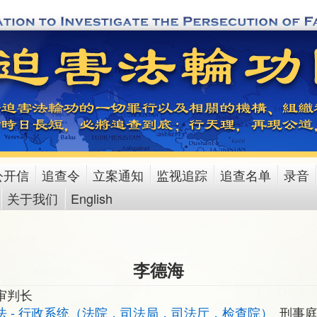
公开信
追查令
立案通知
监视追踪
追查名单
录音
关于我们
English
李德海
审判长
法 - 行政系统（法院，司法局，司法厅，检查院）
刑事