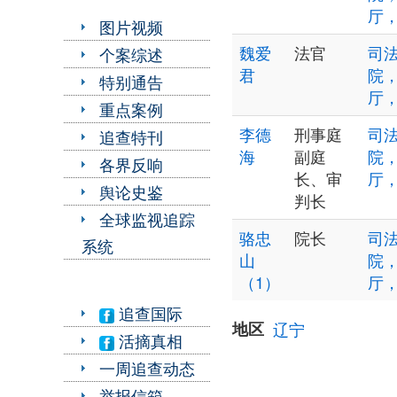
厅
图片视频
魏爱
法官
司法
个案综述
君
院
特别通告
厅
重点案例
李德
刑事庭
司法
追查特刊
海
副庭
院
各界反响
长、审
厅
舆论史鉴
判长
全球监视追踪
骆忠
院长
司法
系统
山
院
（1）
厅
追查国际
地区
辽宁
活摘真相
一周追查动态
举报信箱