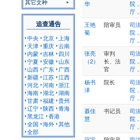
其它文种
华
院
厅
追查通告
王艳
陪审员
司法
菊
院
中央
北京
上海
厅
天津
重庆
云南
张亮
审判
司法
内蒙
吉林
四川
（2）
长、法
院
宁夏
安徽
山东
官
厅
山西
广东
广西
新疆
江苏
江西
杨书
院长
司法
河北
河南
浙江
泽
院
海南
湖北
湖南
厅
甘肃
福建
贵州
辽宁
陕西
青海
聂佳
书记员
司法
黑龙江
香港
慧
院
全国
海外
其他
厅
全部
寇宇
陪审员
司法