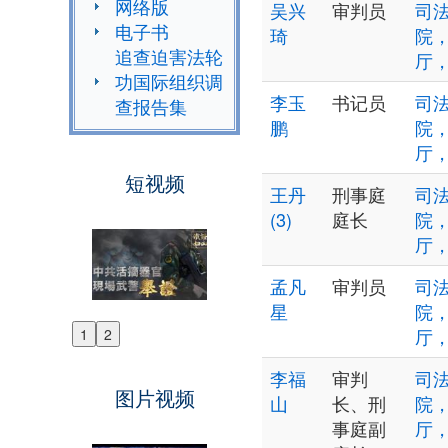
网络版
吴兴
审判员
司法
电子书
琦
院
追查迫害法轮
厅
功国际组织调
李玉
书记员
司法
查报告集
鹏
院
厅
短视频
王丹
刑事庭
司法
(3)
庭长
院
厅
孟凡
审判员
司法
星
院
厅
1
2
Previous
Next
李福
审判
司法
图片视频
山
长、刑
院
事庭副
厅