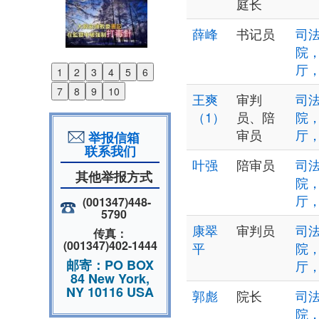
庭长
薛峰
书记员
司法
院
厅
1
2
3
4
5
6
Previous
7
8
9
10
王爽
审判
司法
Next
（1）
员、陪
院
审员
厅
举报信箱
联系我们
叶强
陪审员
司法
其他举报方式
院
厅
(001347)448-
5790
康翠
审判员
司法
传真：
(001347)402-1444
平
院
邮寄：PO BOX
厅
84 New York,
NY 10116 USA
郭彪
院长
司法
院