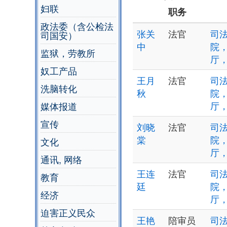
妇联
职务
政法委（含公检法
张关
法官
司法
司国安）
中
院
监狱，劳教所
厅
奴工产品
王月
法官
司法
洗脑转化
秋
院
厅
媒体报道
宣传
刘晓
法官
司法
棠
院
文化
厅
通讯, 网络
王连
法官
司法
教育
廷
院
经济
厅
迫害正义民众
王艳
陪审员
司法