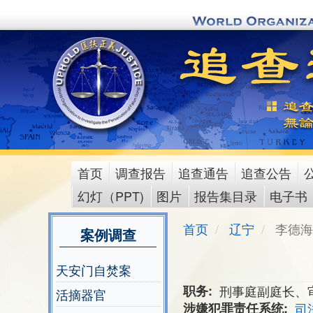
Skip
to
main
content
首页
调查报告
追查通告
追查公告
main
幻灯（PPT)
图片
报告集目录
电子书
menu
首页
辽宁
李德海
案例调查
天安门自焚案
职务
刑事庭副庭长、
活摘器官
涉嫌犯罪责任系统
司