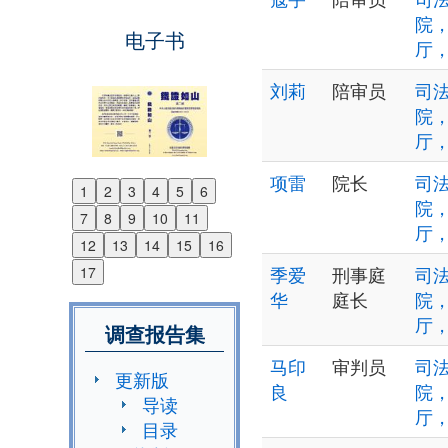
院
电子书
厅
刘莉
陪审员
司法
院
厅
项雷
院长
司法
1
2
3
4
5
6
Previous
院
7
8
9
10
11
Next
厅
12
13
14
15
16
季爱
刑事庭
司法
17
华
庭长
院
厅
调查报告集
马印
审判员
司法
更新版
良
院
导读
厅
目录