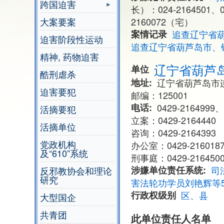
跨国迫害
长）：024-2164501、0
大案要案
2160072（宅）
案情记录
追查辽宁省
迫害阶段性运动
追查辽宁省葫芦岛市、
精神, 药物迫害
辽宁省葫芦
单位
酷刑虐杀
地址
辽宁省葫芦岛市
迫害要犯
邮编：125001
电话
0429-2164999、
活摘要犯
立案：0429-2164440
活摘单位
咨询：0429-2164393
党政机构
办公室：0429-2160187、
及“610”系统
刑事庭：0429-2164500
涉嫌单位责任系统
司
反邪教协会和理论
研究
害法轮功学员刘艳辉等
行政权级别
区、县
大型国企
共青团
此单位责任人名单