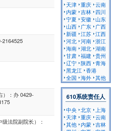
天津
重庆
云南
内蒙
吉林
四川
宁夏
安徽
山东
山西
广东
广西
新疆
江苏
江西
2164525
河北
河南
浙江
海南
湖北
湖南
甘肃
福建
贵州
辽宁
陕西
青海
黑龙江
香港
全国
海外
其他
：办 0429-
610系统责任人
3175
中央
北京
上海
天津
重庆
云南
中级法院副院长）：
其他
内蒙
吉林