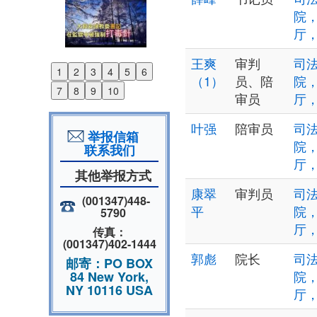
院
厅
王爽
审判
司法
1
2
3
4
5
6
Previous
（1）
员、陪
院
7
8
9
10
审员
厅
Next
叶强
陪审员
司法
举报信箱
院
联系我们
厅
其他举报方式
康翠
审判员
司法
(001347)448-
平
院
5790
厅
传真：
(001347)402-1444
郭彪
院长
司法
邮寄：PO BOX
院
84 New York,
NY 10116 USA
厅