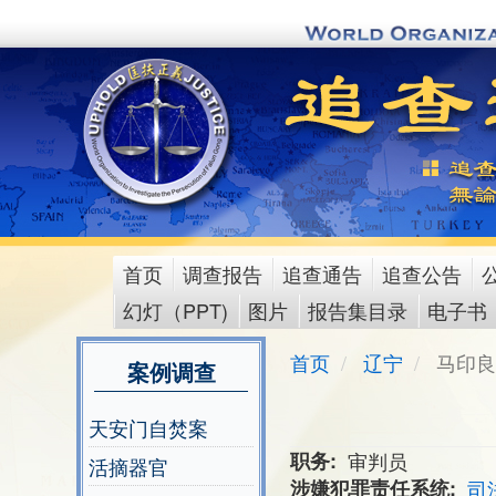
Skip
to
main
content
首页
调查报告
追查通告
追查公告
main
幻灯（PPT)
图片
报告集目录
电子书
menu
首页
辽宁
马印良
案例调查
天安门自焚案
职务
审判员
活摘器官
涉嫌犯罪责任系统
司