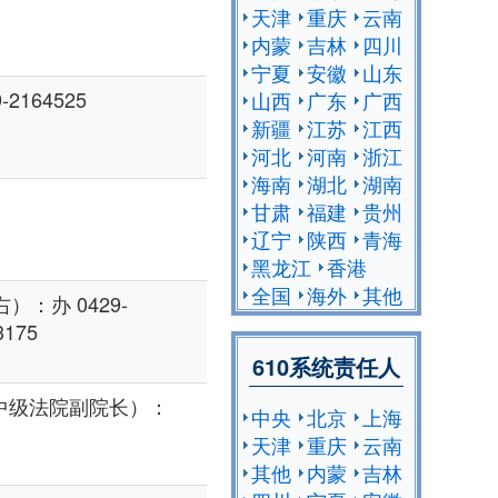
天津
重庆
云南
内蒙
吉林
四川
宁夏
安徽
山东
2164525
山西
广东
广西
新疆
江苏
江西
河北
河南
浙江
海南
湖北
湖南
甘肃
福建
贵州
辽宁
陕西
青海
黑龙江
香港
全国
海外
其他
：办 0429-
3175
610系统责任人
中级法院副院长）：
中央
北京
上海
天津
重庆
云南
其他
内蒙
吉林