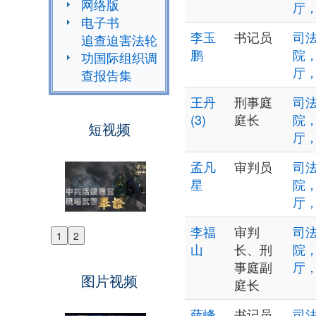
网络版
厅
电子书
李玉
书记员
司法
追查迫害法轮
鹏
院
功国际组织调
厅
查报告集
王丹
刑事庭
司法
(3)
庭长
院
短视频
厅
孟凡
审判员
司法
星
院
厅
李福
审判
司法
1
2
Previous
山
长、刑
院
Next
事庭副
厅
图片视频
庭长
薛峰
书记员
司法