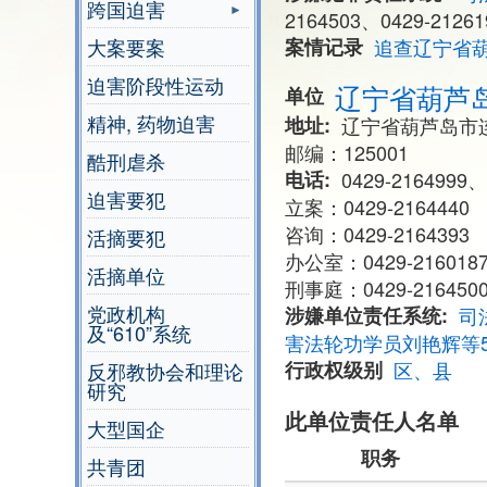
跨国迫害
2164503、0429-2126
大案要案
案情记录
追查辽宁省
迫害阶段性运动
辽宁省葫芦
单位
精神, 药物迫害
地址
辽宁省葫芦岛市
邮编：125001
酷刑虐杀
电话
0429-2164999、
迫害要犯
立案：0429-2164440
咨询：0429-2164393
活摘要犯
办公室：0429-2160187、
活摘单位
刑事庭：0429-2164500
党政机构
涉嫌单位责任系统
司
及“610”系统
害法轮功学员刘艳辉等
行政权级别
区、县
反邪教协会和理论
研究
此单位责任人名单
大型国企
职务
共青团