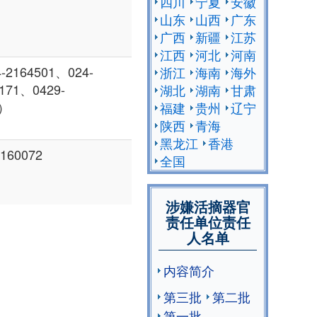
四川
宁夏
安徽
山东
山西
广东
广西
新疆
江苏
江西
河北
河南
64501、024-
浙江
海南
海外
171、0429-
湖北
湖南
甘肃
宅）
福建
贵州
辽宁
陕西
青海
黑龙江
香港
160072
全国
涉嫌活摘器官
责任单位责任
人名单
内容简介
第三批
第二批
第一批