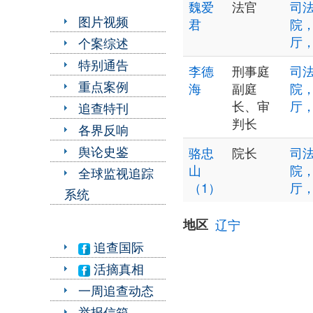
魏爱
法官
司法
图片视频
君
院
厅
个案综述
特别通告
李德
刑事庭
司法
重点案例
海
副庭
院
长、审
厅
追查特刊
判长
各界反响
舆论史鉴
骆忠
院长
司法
山
院
全球监视追踪
（1）
厅
系统
地区
辽宁
追查国际
活摘真相
一周追查动态
举报信箱