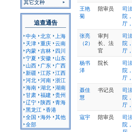
其它文种
王艳
陪审员
司法
菊
院
追查通告
厅
张亮
审判
司法
中央
北京
上海
（2）
长、法
院
天津
重庆
云南
官
厅
内蒙
吉林
四川
宁夏
安徽
山东
杨书
院长
司法
山西
广东
广西
泽
院
新疆
江苏
江西
厅
河北
河南
浙江
海南
湖北
湖南
聂佳
书记员
司法
甘肃
福建
贵州
慧
院
辽宁
陕西
青海
厅
黑龙江
香港
全国
海外
其他
寇宇
陪审员
司法
全部
院
厅