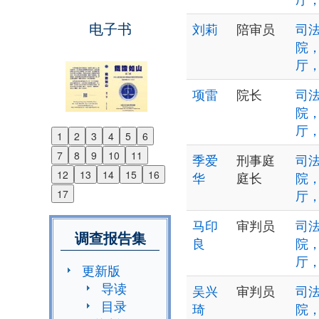
电子书
刘莉
陪审员
司法
院
厅
项雷
院长
司法
院
厅
1
2
3
4
5
6
Previous
7
8
9
10
11
季爱
刑事庭
司法
Next
12
13
14
15
16
华
庭长
院
厅
17
马印
审判员
司法
调查报告集
良
院
厅
更新版
导读
吴兴
审判员
司法
目录
琦
院