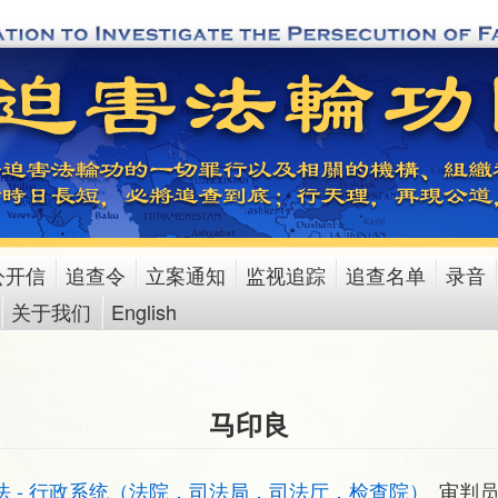
公开信
追查令
立案通知
监视追踪
追查名单
录音
关于我们
English
马印良
法 - 行政系统（法院，司法局，司法厅，检查院）
审判员