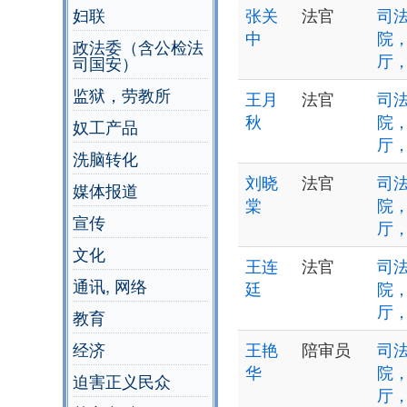
妇联
张关
法官
司法
中
院
政法委（含公检法
厅
司国安）
监狱，劳教所
王月
法官
司法
秋
院
奴工产品
厅
洗脑转化
刘晓
法官
司法
媒体报道
棠
院
宣传
厅
文化
王连
法官
司法
通讯, 网络
廷
院
厅
教育
经济
王艳
陪审员
司法
华
院
迫害正义民众
厅