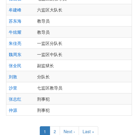
牟建峰
六监区大队长
苏东海
教导员
牛炫耀
教导员
朱佳亮
一监区分队长
魏周东
一监区中队长
张全民
副监狱长
刘敦
分队长
沙里
七监区教导员
张志红
刑事犯
仲源
刑事犯
Pagination
Current
1
Page
2
Next
Next ›
Last
Last »