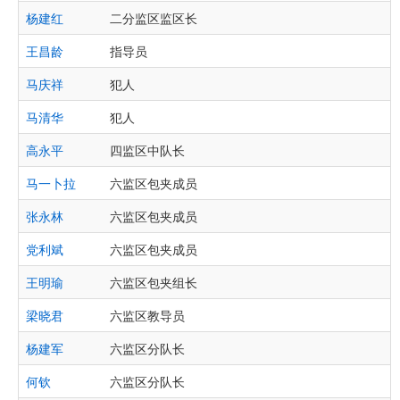
杨建红
二分监区监区长
王昌龄
指导员
马庆祥
犯人
马清华
犯人
高永平
四监区中队长
马一卜拉
六监区包夹成员
张永林
六监区包夹成员
党利斌
六监区包夹成员
王明瑜
六监区包夹组长
梁晓君
六监区教导员
杨建军
六监区分队长
何钦
六监区分队长