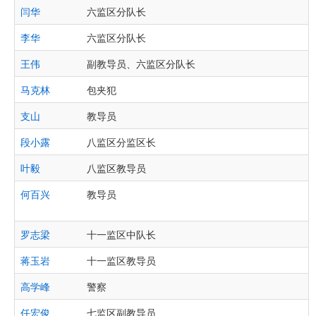
闫华
六监区分队长
李华
六监区分队长
王伟
副教导员、六监区分队长
马克林
包夹犯
支山
教导员
段小露
八监区分监区长
叶毅
八监区教导员
何百兴
教导员
罗志梁
十一监区中队长
蒋玉岩
十一监区教导员
高学峰
警察
任宏俊
七监区副教导员