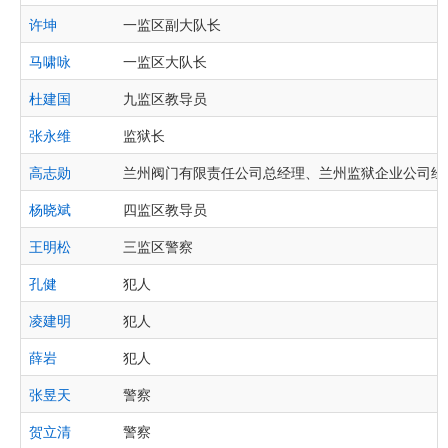
许坤
一监区副大队长
马啸咏
一监区大队长
杜建国
九监区教导员
张永维
监狱长
高志勋
兰州阀门有限责任公司总经理、兰州监狱企业公司经
杨晓斌
四监区教导员
王明松
三监区警察
孔健
犯人
凌建明
犯人
薛岩
犯人
张昱天
警察
贺立清
警察