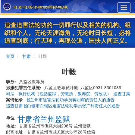
Skip
Toggl
to
navig
main
content
追查迫害法轮功的一切罪行以及相关的机构、组
织和个人。无论天涯海角，无论时日长短，必将
追查到底；行天理，再现公道，匡扶人间正义。
首页
甘肃
叶毅
叶毅
职务
八监区教导员
涉嫌犯罪责任系统
八监区教导员叶毅: 八监区0931-8301036
司法 - 执行机构（包括监狱，劳教所，教养院、劳改队）
追查甘肃
案情记录
省兰州市迫害法轮功学员蒋明辉的责任人的通告
追查甘肃省白银市白银区迫害法轮功学员张广利责任人的通告
甘肃省兰州监狱
单位
地址
甘肃省兰州市佛慈大街298号 兰州监狱
邮寄地址：甘肃省兰州市城关区大沙坪28号信箱