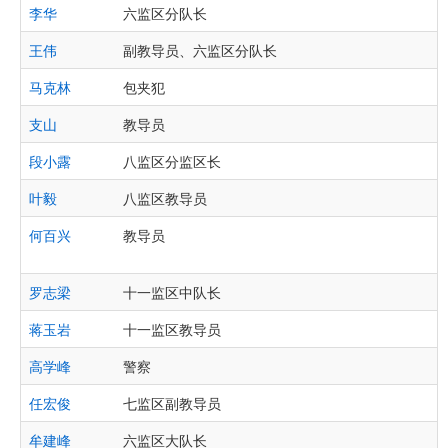
李华
六监区分队长
王伟
副教导员、六监区分队长
马克林
包夹犯
支山
教导员
段小露
八监区分监区长
叶毅
八监区教导员
何百兴
教导员
罗志梁
十一监区中队长
蒋玉岩
十一监区教导员
高学峰
警察
任宏俊
七监区副教导员
牟建峰
六监区大队长