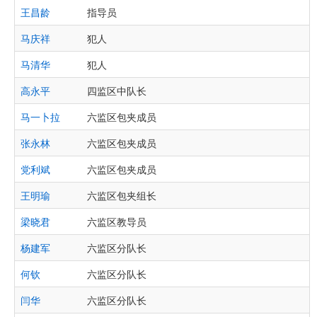
王昌龄
指导员
马庆祥
犯人
马清华
犯人
高永平
四监区中队长
马一卜拉
六监区包夹成员
张永林
六监区包夹成员
党利斌
六监区包夹成员
王明瑜
六监区包夹组长
梁晓君
六监区教导员
杨建军
六监区分队长
何钦
六监区分队长
闫华
六监区分队长