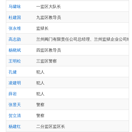
马啸咏
一监区大队长
杜建国
九监区教导员
张永维
监狱长
高志勋
兰州阀门有限责任公司总经理、兰州监狱企业公司经
杨晓斌
四监区教导员
王明松
三监区警察
孔健
犯人
凌建明
犯人
薛岩
犯人
张昱天
警察
贺立清
警察
杨建红
二分监区监区长