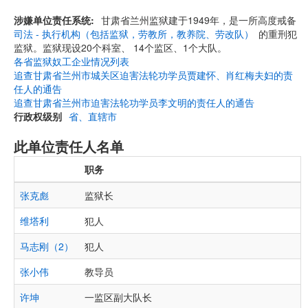
涉嫌单位责任系统
甘肃省兰州监狱建于1949年，是一所高度戒备
司法 - 执行机构（包括监狱，劳教所，教养院、劳改队）
的重刑犯
监狱。监狱现设20个科室、 14个监区、1个大队。
各省监狱奴工企业情况列表
追查甘肃省兰州市城关区迫害法轮功学员贾建怀、肖红梅夫妇的责
任人的通告
追查甘肃省兰州市迫害法轮功学员李文明的责任人的通告
行政权级别
省、直辖市
此单位责任人名单
职务
张克彪
监狱长
维塔利
犯人
马志刚（2）
犯人
张小伟
教导员
许坤
一监区副大队长