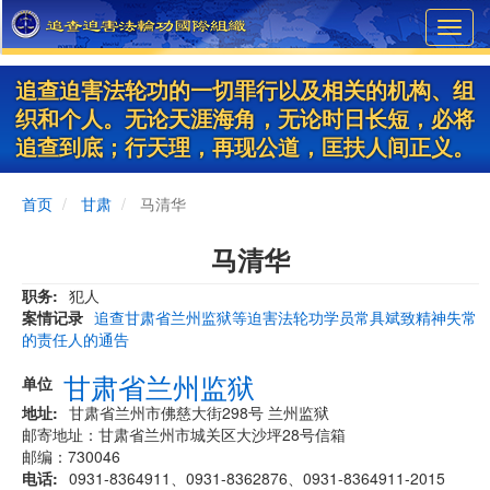
Skip
Toggl
to
navig
main
content
追查迫害法轮功的一切罪行以及相关的机构、组
织和个人。无论天涯海角，无论时日长短，必将
追查到底；行天理，再现公道，匡扶人间正义。
首页
甘肃
马清华
马清华
职务
犯人
案情记录
追查甘肃省兰州监狱等迫害法轮功学员常具斌致精神失常
的责任人的通告
甘肃省兰州监狱
单位
地址
甘肃省兰州市佛慈大街298号 兰州监狱
邮寄地址：甘肃省兰州市城关区大沙坪28号信箱
邮编：730046
电话
0931-8364911、0931-8362876、0931-8364911-2015