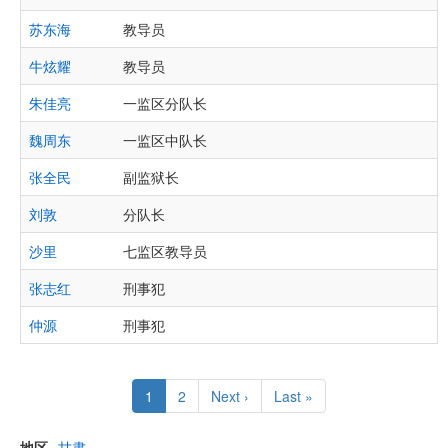
苏东海
教导员
牛炫耀
教导员
朱佳亮
一监区分队长
魏周东
一监区中队长
张全民
副监狱长
刘敦
分队长
沙里
七监区教导员
张志红
刑事犯
仲源
刑事犯
Pagination
Current
1
Page
2
Next
Next ›
Last
Last »
page
page
page
地区
甘肃