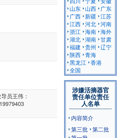
四川
宁夏
安徽
山东
山西
广东
广西
新疆
江苏
江西
河北
河南
浙江
海南
海外
湖北
湖南
甘肃
福建
贵州
辽宁
陕西
青海
黑龙江
香港
全国
涉嫌活摘器官
教导员王伟：
责任单位责任
人名单
19979403
内容简介
第三批
第二批
第一批