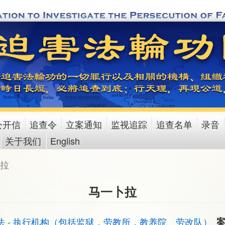
公开信
追查令
立案通知
监视追踪
追查名单
录音
关于我们
English
拉
马一卜拉
法 - 执行机构（包括监狱，劳教所，教养院、劳改队）