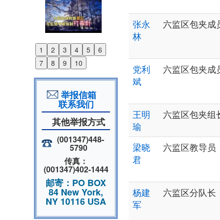
张永
六监区包夹成
林
1
2
3
4
5
6
Previous
7
8
9
10
党利
六监区包夹成
Next
斌
举报信箱
联系我们
王明
六监区包夹组
其他举报方式
瑜
(001347)448-
梁晓
六监区教导员
5790
君
传真：
(001347)402-1444
邮寄：PO BOX
84 New York,
杨建
六监区分队长
NY 10116 USA
军