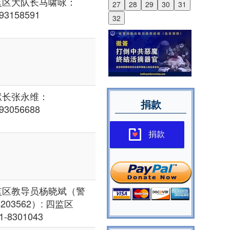
监区大队长马啸咏：
27
28
29
30
31
93158591
32
狱长张永维：
捐款
93056688
捐款
监区教导员杨晓斌（警
6203562）: 四监区
1-8301043