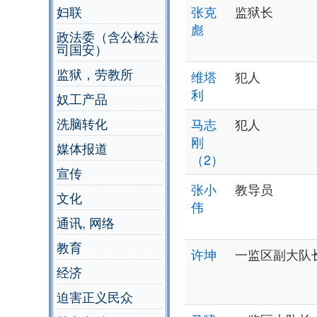
妇联
张克
监狱长
彪
政法委（含公检法
司国安）
监狱，劳教所
维塔
犯人
利
奴工产品
洗脑转化
马志
犯人
刚
媒体报道
（2）
宣传
张小
教导员
文化
伟
通讯, 网络
教育
许坤
一监区副大队
经济
迫害正义民众