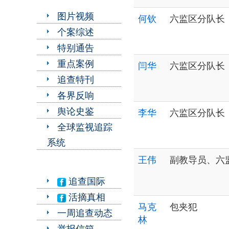
图片视频
何钦
六监区分队长
个案综述
特别通告
重点案例
闫华
六监区分队长
追查特刊
各界反响
舆论史鉴
李华
六监区分队长
全球监视追踪
系统
王伟
副教导员、六
追查国际
活摘真相
马克
包夹犯
一周追查动态
林
举报信箱