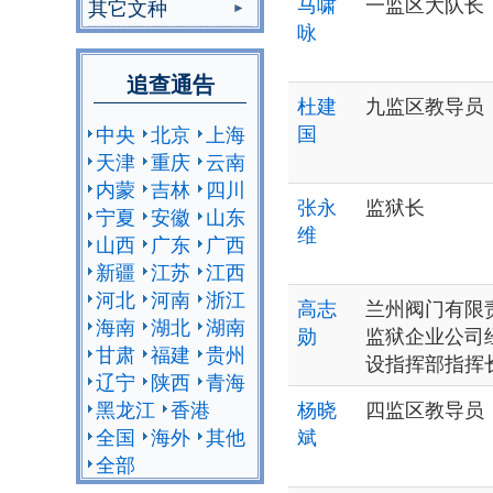
马啸
一监区大队长
其它文种
咏
追查通告
杜建
九监区教导员
国
中央
北京
上海
天津
重庆
云南
内蒙
吉林
四川
张永
监狱长
宁夏
安徽
山东
维
山西
广东
广西
新疆
江苏
江西
河北
河南
浙江
高志
兰州阀门有限
海南
湖北
湖南
勋
监狱企业公司
甘肃
福建
贵州
设指挥部指挥
辽宁
陕西
青海
黑龙江
香港
杨晓
四监区教导员
全国
海外
其他
斌
全部