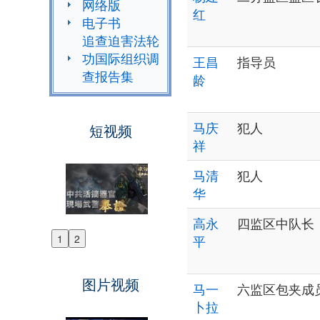
网络版
红
电子书
追查迫害法轮
功国际组织调
王昌
指导员
查报告集
龄
马庆
犯人
短视频
祥
马清
犯人
华
高永
四监区中队长
1
2
平
Previous
Next
图片视频
马一
六监区包夹成
卜拉