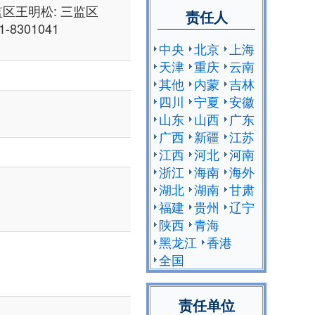
区王明松: 三监区
责任人
1-8301041
中央
北京
上海
天津
重庆
云南
其他
内蒙
吉林
四川
宁夏
安徽
山东
山西
广东
广西
新疆
江苏
江西
河北
河南
浙江
海南
海外
湖北
湖南
甘肃
福建
贵州
辽宁
陕西
青海
黑龙江
香港
全国
责任单位