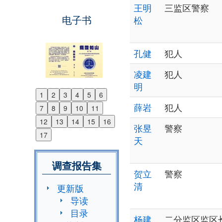
王明
三监区警察
电子书
松
孔健
犯人
凌建
犯人
明
1
2
3
4
5
6
Previous
薛岩
犯人
7
8
9
10
11
Next
12
13
14
15
16
张昱
警察
17
天
调查报告集
贺立
警察
清
更新版
导读
目录
杨建
二分监区监区