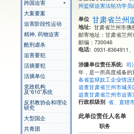
跨国迫害
州监狱迫害法轮功学员
大案要案
甘肃省兰州
单位
迫害阶段性运动
地址
甘肃省兰州市佛慈
精神, 药物迫害
邮寄地址：甘肃省兰州
邮编：730046
酷刑虐杀
电话
0931-8364911、
迫害要犯
涉嫌单位责任系统
司
活摘要犯
年，是一所高度戒备的重
活摘单位
各省监狱奴工企业情况
党政机构
追查甘肃省兰州市城关
及“610”系统
追查甘肃省兰州市迫害
行政权级别
省、直辖
反邪教协会和理论
研究
此单位责任人名单
大型国企
职务
共青团