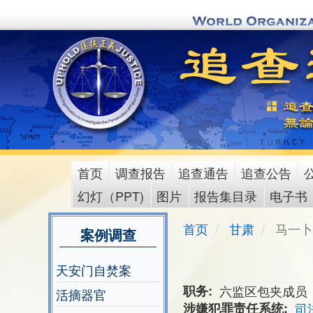
Skip
to
main
content
首页
调查报告
追查通告
追查公告
main
幻灯（PPT)
图片
报告集目录
电子书
menu
首页
甘肃
马一卜
案例调查
天安门自焚案
职务
六监区包夹成员
活摘器官
涉嫌犯罪责任系统
司