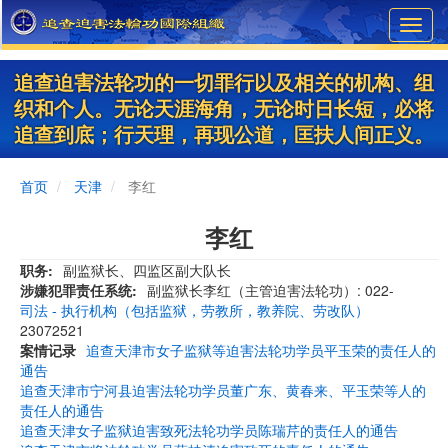
Skip
Toggl
to
navig
main
content
追查迫害法轮功的一切罪行以及相关的机构、组
织和个人。无论天涯海角，无论时日长短，必将
追查到底；行天理，再现公道，匡扶人间正义。
首页
天津
李红
李红
职务
副监狱长、四监区副大队长
涉嫌犯罪责任系统
副监狱长李红（主管迫害法轮功）: 022-
司法 - 执行机构（包括监狱，劳教所，教养院、劳改队）
23072521
案情记录
追查天津市女子监狱等迫害法轮功学员平玉荣的责任人的
通告
追查天津市宁河县迫害法轮功学员董广东、黄春来、平玉荣等人的
责任人的通告
追查天津女子监狱迫害致死法轮功学员陈瑞芹的责任人的通告