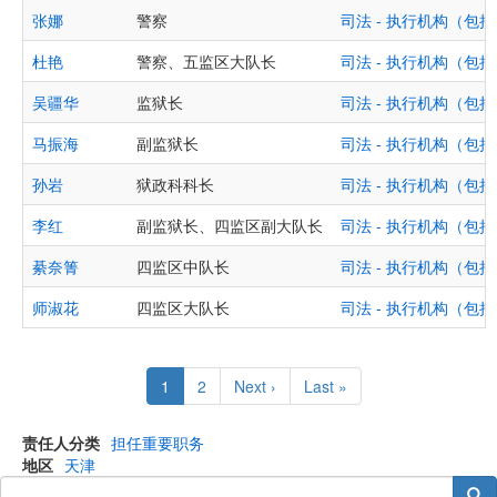
张娜
警察
司法 - 执行机构（
杜艳
警察、五监区大队长
司法 - 执行机构（
吴疆华
监狱长
司法 - 执行机构（
马振海
副监狱长
司法 - 执行机构（
孙岩
狱政科科长
司法 - 执行机构（
李红
副监狱长、四监区副大队长
司法 - 执行机构（
綦奈箐
四监区中队长
司法 - 执行机构（
师淑花
四监区大队长
司法 - 执行机构（
Pagination
Current
1
Page
2
Next
Next ›
Last
Last »
page
page
page
责任人分类
担任重要职务
地区
天津
搜索