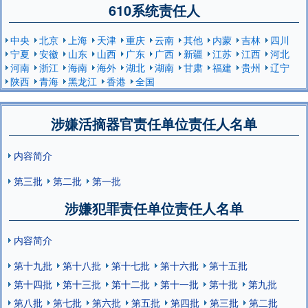
610系统责任人
中央
北京
上海
天津
重庆
云南
其他
内蒙
吉林
四川
宁夏
安徽
山东
山西
广东
广西
新疆
江苏
江西
河北
河南
浙江
海南
海外
湖北
湖南
甘肃
福建
贵州
辽宁
陕西
青海
黑龙江
香港
全国
涉嫌活摘器官责任单位责任人名单
内容简介
第三批
第二批
第一批
涉嫌犯罪责任单位责任人名单
内容简介
第十九批
第十八批
第十七批
第十六批
第十五批
第十四批
第十三批
第十二批
第十一批
第十批
第九批
第八批
第七批
第六批
第五批
第四批
第三批
第二批