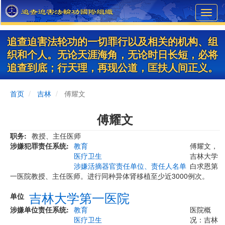
Skip
Toggl
to
navig
main
content
追查迫害法轮功的一切罪行以及相关的机构、组
织和个人。无论天涯海角，无论时日长短，必将
追查到底；行天理，再现公道，匡扶人间正义。
首页
吉林
傅耀文
傅耀文
职务
教授、主任医师
涉嫌犯罪责任系统
教育
傅耀文，
医疗卫生
吉林大学
涉嫌活摘器官责任单位、责任人名单
白求恩第
一医院教授、主任医师。进行同种异体肾移植至少近3000例次。
吉林大学第一医院
单位
涉嫌单位责任系统
教育
医院概
医疗卫生
况：吉林