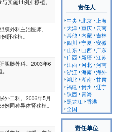
，参与实施11例肝移植。
责任人
中央
北京
上海
天津
重庆
云南
胆胰外科主治医师。
其他
内蒙
吉林
施1例肝移植。
四川
宁夏
安徽
山东
山西
广东
广西
新疆
江苏
胆胰外科。2003年6
江西
河北
河南
植。
浙江
海南
海外
湖北
湖南
甘肃
福建
贵州
辽宁
陕西
青海
外二科。2006年5月
黑龙江
香港
128例同种异体肾移植。
全国
责任单位