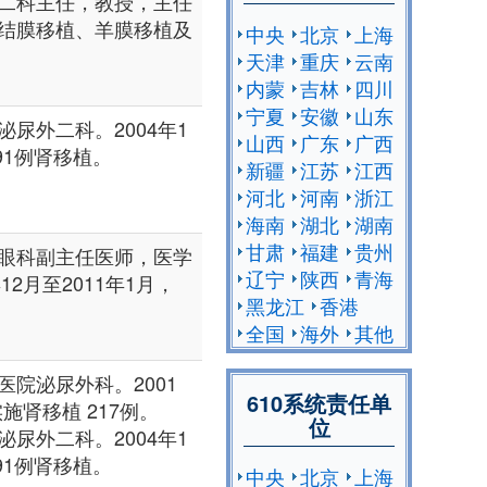
二科主任，教授，主任
结膜移植、羊膜移植及
中央
北京
上海
天津
重庆
云南
内蒙
吉林
四川
宁夏
安徽
山东
尿外二科。2004年1
山西
广东
广西
91例肾移植。
新疆
江苏
江西
河北
河南
浙江
海南
湖北
湖南
甘肃
福建
贵州
眼科副主任医师，医学
辽宁
陕西
青海
12月至2011年1月，
黑龙江
香港
全国
海外
其他
院泌尿外科。2001
610系统责任单
施肾移植 217例。
位
尿外二科。2004年1
91例肾移植。
中央
北京
上海