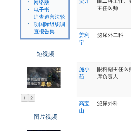
贾卉
眼二科主任、
网络版
主任医师
电子书
追查迫害法轮
功国际组织调
查报告集
姜利
泌尿外二科
宁
短视频
施小
眼科副主任医
茹
库负责人
1
2
Previous
高宝
泌尿外科
Next
山
图片视频