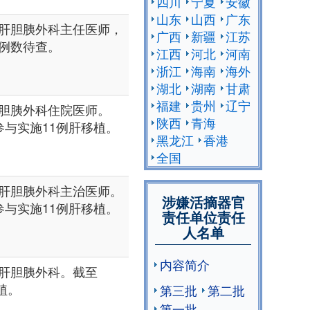
四川
宁夏
安徽
山东
山西
广东
肝胆胰外科主任医师，
广西
新疆
江苏
例数待查。
江西
河北
河南
浙江
海南
海外
湖北
湖南
甘肃
福建
贵州
辽宁
胆胰外科住院医师。
陕西
青海
，参与实施11例肝移植。
黑龙江
香港
全国
肝胆胰外科主治医师。
涉嫌活摘器官
，参与实施11例肝移植。
责任单位责任
人名单
内容简介
肝胆胰外科。截至
植。
第三批
第二批
第一批