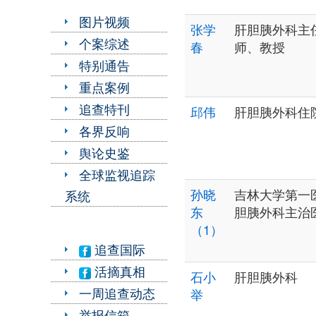
图片视频
张学
肝胆胰外科主
个案综述
春
师、教授
特别通告
重点案例
追查特刊
邱伟
肝胆胰外科住
各界反响
舆论史鉴
全球监视追踪
孙晓
吉林大学第一
系统
东
胆胰外科主治
（1）
追查国际
活摘真相
石小
肝胆胰外科
一周追查动态
举
举报信箱