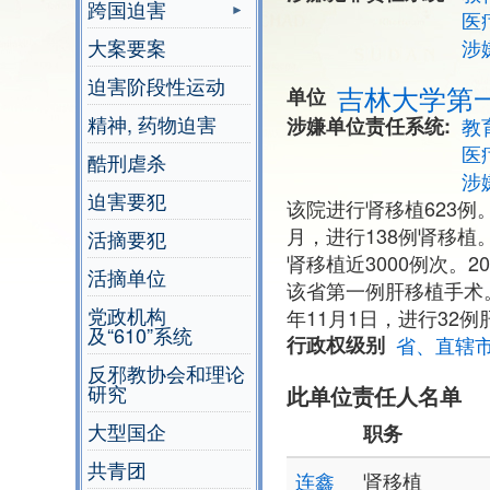
跨国迫害
医
大案要案
涉
迫害阶段性运动
吉林大学第
单位
精神, 药物迫害
涉嫌单位责任系统
教
医
酷刑虐杀
涉
迫害要犯
该院进行肾移植623例。
月，进行138例肾移植
活摘要犯
肾移植近3000例次。
活摘单位
该省第一例肝移植手术。
党政机构
年11月1日，进行32
及“610”系统
行政权级别
省、直辖
反邪教协会和理论
研究
此单位责任人名单
大型国企
职务
共青团
连鑫
肾移植