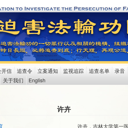
公开信
追查令
立案通知
监视追踪
追查名单
录音
关于我们
English
许卉
育
许卉，吉林大学第一