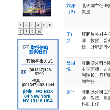
刘洋
眼科副主任医
（2）
教授
1
2
3
4
5
6
Previous
7
8
9
10
王广
肝胆胰外科主
Next
义
师、教授、普
任、肝胆胰外
举报信箱
联系我们
其他举报方式
吕国
肝胆胰外科副
悦
主任医师、吉
(001347)448-
5790
副院长、肝胆
传真：
副主任
(001347)402-1444
邮寄：PO BOX
张平
肝胆胰外科主
84 New York,
师、教授、肝
NY 10116 USA
科副主任