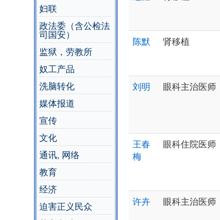
妇联
政法委（含公检法
司国安）
陈默
肾移植
监狱，劳教所
奴工产品
洗脑转化
刘明
眼科主治医师
媒体报道
宣传
文化
王春
眼科住院医师
通讯, 网络
梅
教育
经济
许卉
眼科主治医师
迫害正义民众