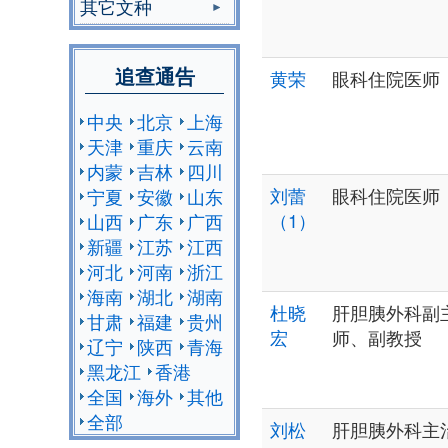
其它文种
追查通告
黄荣
眼科住院医师
中央
北京
上海
天津
重庆
云南
内蒙
吉林
四川
刘蕾
眼科住院医师
宁夏
安徽
山东
（1）
山西
广东
广西
新疆
江苏
江西
河北
河南
浙江
海南
湖北
湖南
杜晓
肝胆胰外科副
甘肃
福建
贵州
宏
师、副教授
辽宁
陕西
青海
黑龙江
香港
全国
海外
其他
全部
刘松
肝胆胰外科主