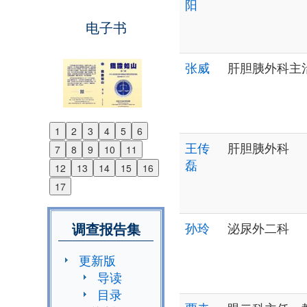
阳
电子书
张威
肝胆胰外科主
1
2
3
4
5
6
Previous
王传
肝胆胰外科
7
8
9
10
11
Next
磊
12
13
14
15
16
17
调查报告集
孙玲
泌尿外二科
更新版
导读
目录