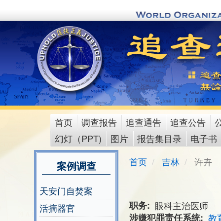
Skip
to
main
content
首页
调查报告
追查通告
追查公告
main
幻灯（PPT)
图片
报告集目录
电子书
menu
首页
吉林
许卉
案例调查
天安门自焚案
职务
眼科主治医师
活摘器官
涉嫌犯罪责任系统
教