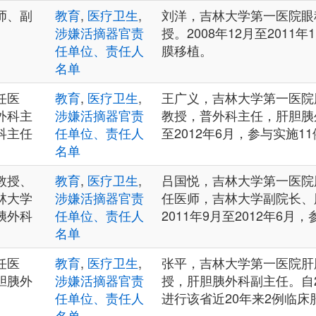
师、副
教育
,
医疗卫生
,
刘洋，吉林大学第一医院眼
涉嫌活摘器官责
授。2008年12月至2011
任单位、责任人
膜移植。
名单
任医
教育
,
医疗卫生
,
王广义，吉林大学第一医院
外科主
涉嫌活摘器官责
教授，普外科主任，肝胆胰外
科主任
任单位、责任人
至2012年6月，参与实施1
名单
教授、
教育
,
医疗卫生
,
吕国悦，吉林大学第一医院
林大学
涉嫌活摘器官责
任医师，吉林大学副院长、
胰外科
任单位、责任人
2011年9月至2012年6月
名单
任医
教育
,
医疗卫生
,
张平，吉林大学第一医院肝
胆胰外
涉嫌活摘器官责
授，肝胆胰外科副主任。自2
任单位、责任人
进行该省近20年来2例临床
名单