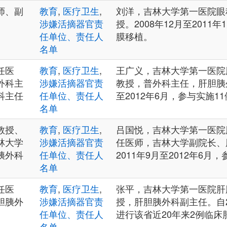
师、副
教育
,
医疗卫生
,
刘洋，吉林大学第一医院眼
涉嫌活摘器官责
授。2008年12月至2011
任单位、责任人
膜移植。
名单
任医
教育
,
医疗卫生
,
王广义，吉林大学第一医院
外科主
涉嫌活摘器官责
教授，普外科主任，肝胆胰外
科主任
任单位、责任人
至2012年6月，参与实施1
名单
教授、
教育
,
医疗卫生
,
吕国悦，吉林大学第一医院
林大学
涉嫌活摘器官责
任医师，吉林大学副院长、
胰外科
任单位、责任人
2011年9月至2012年6月
名单
任医
教育
,
医疗卫生
,
张平，吉林大学第一医院肝
胆胰外
涉嫌活摘器官责
授，肝胆胰外科副主任。自2
任单位、责任人
进行该省近20年来2例临床
名单