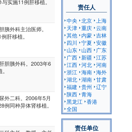
，参与实施11例肝移植。
责任人
中央
北京
上海
天津
重庆
云南
胆胰外科主治医师。
其他
内蒙
吉林
施1例肝移植。
四川
宁夏
安徽
山东
山西
广东
广西
新疆
江苏
胆胰外科。2003年6
江西
河北
河南
植。
浙江
海南
海外
湖北
湖南
甘肃
福建
贵州
辽宁
陕西
青海
外二科。2006年5月
黑龙江
香港
128例同种异体肾移植。
全国
责任单位