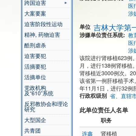
跨国迫害
医
大案要案
涉
迫害阶段性运动
吉林大学第
单位
精神, 药物迫害
涉嫌单位责任系统
教
医
酷刑虐杀
涉
迫害要犯
该院进行肾移植623例。
月，进行138例肾移植
活摘要犯
肾移植近3000例次。
活摘单位
该省第一例肝移植手术。
党政机构
年11月1日，进行32
及“610”系统
行政权级别
省、直辖
反邪教协会和理论
研究
此单位责任人名单
大型国企
职务
共青团
连鑫
肾移植