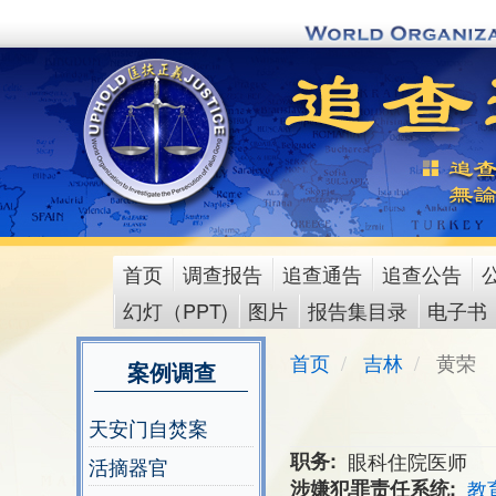
Skip
to
main
content
首页
调查报告
追查通告
追查公告
main
幻灯（PPT)
图片
报告集目录
电子书
menu
首页
吉林
黄荣
案例调查
天安门自焚案
职务
眼科住院医师
活摘器官
涉嫌犯罪责任系统
教