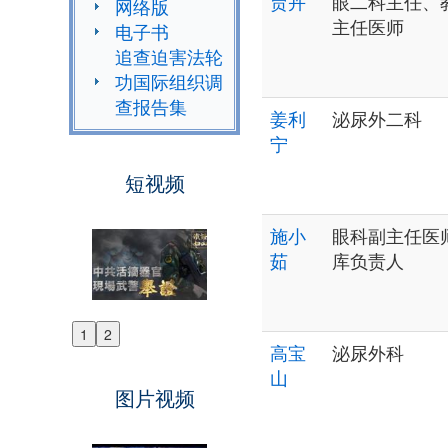
贾卉
眼二科主任、
网络版
主任医师
电子书
追查迫害法轮
功国际组织调
查报告集
姜利
泌尿外二科
宁
短视频
施小
眼科副主任医
茹
库负责人
1
2
Previous
高宝
泌尿外科
Next
山
图片视频