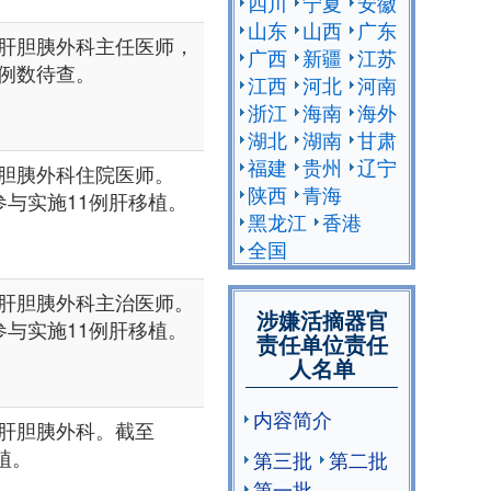
四川
宁夏
安徽
山东
山西
广东
肝胆胰外科主任医师，
广西
新疆
江苏
例数待查。
江西
河北
河南
浙江
海南
海外
湖北
湖南
甘肃
福建
贵州
辽宁
胆胰外科住院医师。
陕西
青海
，参与实施11例肝移植。
黑龙江
香港
全国
肝胆胰外科主治医师。
涉嫌活摘器官
，参与实施11例肝移植。
责任单位责任
人名单
内容简介
肝胆胰外科。截至
植。
第三批
第二批
第一批