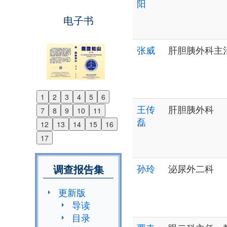
阳
电子书
张威
肝胆胰外科主
1
2
3
4
5
6
Previous
王传
肝胆胰外科
7
8
9
10
11
Next
磊
12
13
14
15
16
17
调查报告集
孙玲
泌尿外二科
更新版
导读
目录