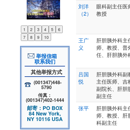
刘洋
眼科副主任医
（2）
教授
1
2
3
4
5
6
Previous
7
8
9
10
王广
肝胆胰外科主
Next
义
师、教授、普
任、肝胆胰外
举报信箱
联系我们
其他举报方式
吕国
肝胆胰外科副
悦
主任医师、吉
(001347)448-
5790
副院长、肝胆
传真：
副主任
(001347)402-1444
邮寄：PO BOX
张平
肝胆胰外科主
84 New York,
师、教授、肝
NY 10116 USA
科副主任