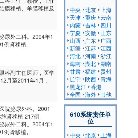
二科主任，教授，主任
结膜移植、羊膜移植及
中央
北京
上海
天津
重庆
云南
内蒙
吉林
四川
宁夏
安徽
山东
尿外二科。2004年1
山西
广东
广西
91例肾移植。
新疆
江苏
江西
河北
河南
浙江
海南
湖北
湖南
甘肃
福建
贵州
眼科副主任医师，医学
辽宁
陕西
青海
12月至2011年1月，
黑龙江
香港
全国
海外
其他
院泌尿外科。2001
610系统责任单
施肾移植 217例。
位
尿外二科。2004年1
91例肾移植。
中央
北京
上海