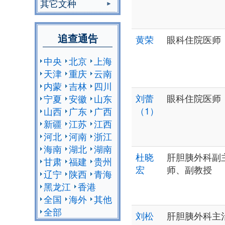
其它文种
追查通告
黄荣
眼科住院医师
中央
北京
上海
天津
重庆
云南
内蒙
吉林
四川
刘蕾
眼科住院医师
宁夏
安徽
山东
（1）
山西
广东
广西
新疆
江苏
江西
河北
河南
浙江
海南
湖北
湖南
杜晓
肝胆胰外科副
甘肃
福建
贵州
宏
师、副教授
辽宁
陕西
青海
黑龙江
香港
全国
海外
其他
全部
刘松
肝胆胰外科主