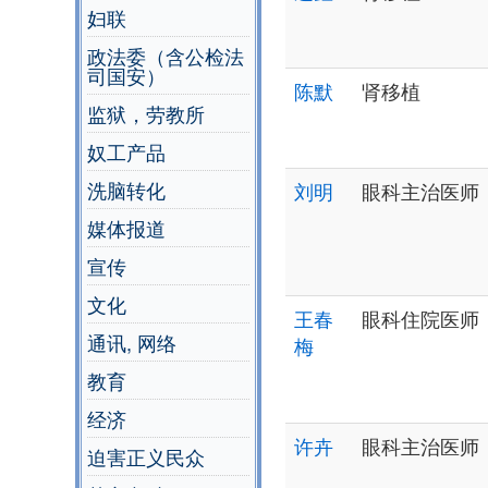
妇联
政法委（含公检法
司国安）
陈默
肾移植
监狱，劳教所
奴工产品
洗脑转化
刘明
眼科主治医师
媒体报道
宣传
文化
王春
眼科住院医师
通讯, 网络
梅
教育
经济
许卉
眼科主治医师
迫害正义民众