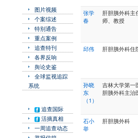
图片视频
张学
肝胆胰外科主
个案综述
春
师、教授
特别通告
重点案例
追查特刊
邱伟
肝胆胰外科住
各界反响
舆论史鉴
全球监视追踪
孙晓
吉林大学第一
系统
东
胆胰外科主治
（1）
追查国际
活摘真相
石小
肝胆胰外科
一周追查动态
举
举报信箱