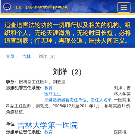
Skip
Toggl
to
navig
main
content
追查迫害法轮功的一切罪行以及相关的机构、组
织和个人。无论天涯海角，无论时日长短，必将
追查到底；行天理，再现公道，匡扶人间正义。
首页
吉林
刘洋（2）
刘洋（2）
职务
眼科副主任医师、副教授
涉嫌犯罪责任系统
教育
刘洋，吉
医疗卫生
林大学第
涉嫌活摘器官责任单位、责任人名单
一医院眼
科副主任医师，副教授。2008年12月至2011年1月，参与实施11例
角膜移植。
吉林大学第一医院
单位
涉嫌单位责任系统
教育
医院概