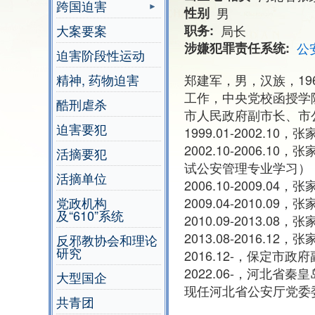
跨国迫害
性别
男
大案要案
职务
局长
涉嫌犯罪责任系统
公
迫害阶段性运动
精神, 药物迫害
郑建军，男，汉族，196
工作，中央党校函授学
酷刑虐杀
市人民政府副市长、市公安
迫害要犯
1999.01-2002.
2002.10-2006.
活摘要犯
试公安管理专业学习）
活摘单位
2006.10-2009.0
党政机构
2009.04-2010
及“610”系统
2010.09-2013
2013.08-2016
反邪教协会和理论
研究
2016.12-，保定
2022.06-，河北
大型国企
现任河北省公安厅党委
共青团