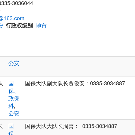
335-3036044
9
@163.com
安
行政权级别
地市
公安
队
国
国保大队副大队长贾俊安：0335-3034887
保、
政保
科
,
公安
长
国
国保大队大队长周喜： 0335-3034887
保、