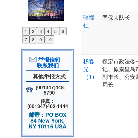
张福
国保大队长
仁
1
2
3
4
5
6
Previous
7
8
9
10
Next
举报信箱
杨春
保定市政法委
联系我们
光
记、原秦皇岛
其他举报方式
（1）
副市长、公安
局长
(001347)448-
5790
传真：
(001347)402-1444
邮寄：PO BOX
84 New York,
NY 10116 USA