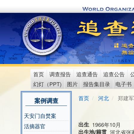
Skip
to
main
content
首页
调查报告
追查通告
追查公告
main
幻灯（PPT)
图片
报告集目录
电子书
menu
首页
河北
郑建军
案例调查
天安门自焚案
出生
1966年10月
活摘器官
出生地/籍贯
河北省张