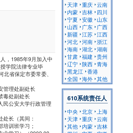
天津
重庆
云南
内蒙
吉林
四川
宁夏
安徽
山东
山西
广东
广西
新疆
江苏
江西
河北
河南
浙江
海南
湖北
湖南
甘肃
福建
贵州
人，1985年9月加入中
辽宁
陕西
青海
函授学院法律专业毕
黑龙江
香港
河北省保定市委常委、
全国
海外
其他
场治安管理处副处长
查局禁毒处副处长
610系统责任人
、中国人民公安大学行政管理
中央
北京
上海
工作处处长（其间：
天津
重庆
云南
年干部培训班学习；
其他
内蒙
吉林