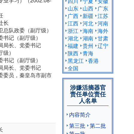
专业学习）（2002.08-
四川
宁夏
安徽
山东
山西
广东
任
广西
新疆
江苏
处处长
江西
河北
河南
安全保卫总队政委（副厅级）
浙江
海南
海外
、党委书记（副厅级）
湖北
湖南
甘肃
公安局局长、党委书记
福建
贵州
辽宁
副厅级）
陕西
青海
、党委书记（副厅级）
黑龙江
香港
公安局局长、党委书记
全国
长、党委委员，秦皇岛市副市
涉嫌活摘器官
责任单位责任
人名单
内容简介
第三批
第二批
长
第一批