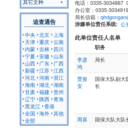
其它文种
电话：0335-3034887 0
办公室：0335-303491
局长信箱：
qhdgongan
追查通告
涉嫌单位责任系统
公
中央
北京
上海
此单位责任人名单
天津
重庆
云南
职务
内蒙
吉林
四川
宁夏
安徽
山东
李彦
局长
山西
广东
广西
鸿
新疆
江苏
江西
河北
河南
浙江
贾俊
国保大队副大
海南
湖北
湖南
安
长
甘肃
福建
贵州
辽宁
陕西
青海
黑龙江
香港
全国
海外
其他
周喜
国保大队大队
全部