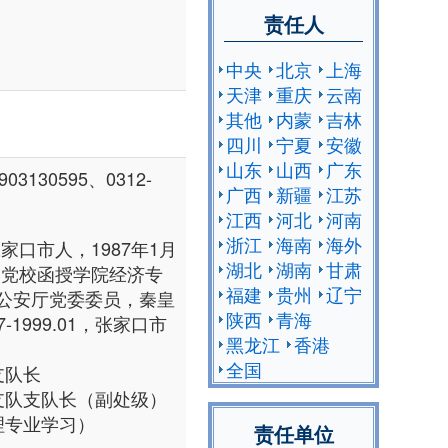
责任人
中央
北京
上海
天津
重庆
云南
其他
内蒙
吉林
四川
宁夏
安徽
山东
山西
广东
130595、0312-
广西
新疆
江苏
江西
河北
河南
浙江
海南
海外
家口市人，1987年1月
湖北
湖南
甘肃
央党校函授学院经济专
福建
贵州
辽宁
公安厅党委委员，秦皇
陕西
青海
1999.01，张家口市
黑龙江
香港
全国
队支队长
防暴支队支队长（副处级）
管理专业学习）
责任单位