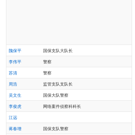
隗保平
国保支队大队长
李伟平
警察
苏清
警察
周浩
监管支队支队长
吴文生
国保大队警察
李俊虎
网络案件侦察科科长
江远
蒋春增
国保支队警察