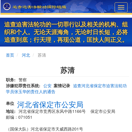
Skip
Toggl
to
navig
main
content
追查迫害法轮功的一切罪行以及相关的机构、组
织和个人。无论天涯海角，无论时日长短，必将
追查到底；行天理，再现公道，匡扶人间正义。
首页
河北
苏清
苏清
职务
警察
涉嫌犯罪责任系统
公安
案情记录
追查河北省保定市迫害法轮功
学员张玉华的责任人的通告
河北省保定市公安局
单位
地址
河北省保定市竞秀区东风中路1166号 保定市公安局
邮编：071051
（国保大队）河北省保定市天威西路201号