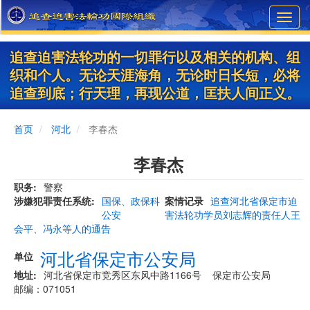
Skip
Toggl
to
navig
main
content
追查迫害法轮功的一切罪行以及相关的机构、组
织和个人。无论天涯海角，无论时日长短，必将
追查到底；行天理，再现公道，匡扶人间正义。
首页
河北
李春杰
李春杰
职务
警察
涉嫌犯罪责任系统
国保、政保科
案情记录
追查河北省保定市迫
公安
害法轮功学员刘志辉的责任人王
会平、冯永等人的通告
河北省保定市公安局
单位
地址
河北省保定市竞秀区东风中路1166号 保定市公安局
邮编：071051