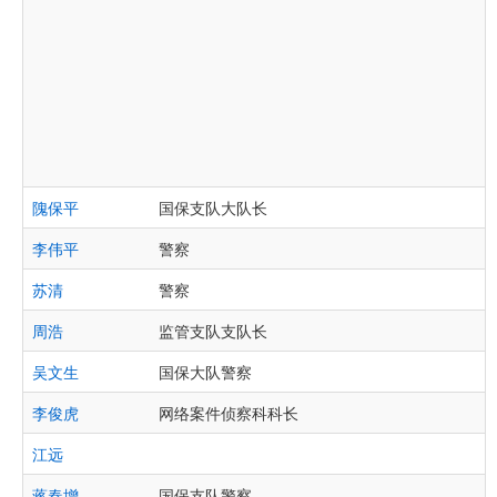
隗保平
国保支队大队长
李伟平
警察
苏清
警察
周浩
监管支队支队长
吴文生
国保大队警察
李俊虎
网络案件侦察科科长
江远
蒋春增
国保支队警察