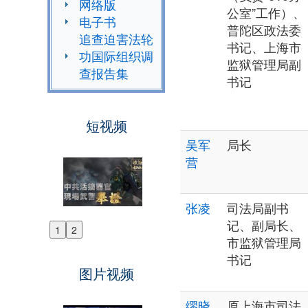
网络版
公室”工作）、
电子书
普陀区政法委
追查迫害法轮
书记、上海市
功国际组织调
监狱管理局副
查报告集
书记
短视频
吴军
局长
营
张凌
司法局副书
记、副局长、
1
2
Previous
市监狱管理局
Next
书记
图片视频
缪晓
原上海市司法