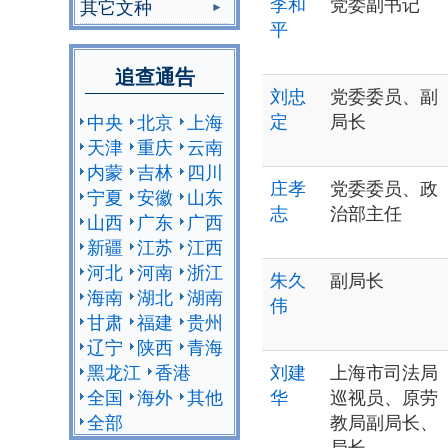
李和
党委副书记
其它文种
平
追查通告
刘忠
党委委员、副
定
局长
中央
北京
上海
天津
重庆
云南
内蒙
吉林
四川
庄孝
党委委员、政
宁夏
安徽
山东
志
治部主任
山西
广东
广西
新疆
江苏
江西
河北
河南
浙江
朱久
副局长
海南
湖北
湖南
伟
甘肃
福建
贵州
辽宁
陕西
青海
黑龙江
香港
刘建
上海市司法局
全国
海外
其他
华
巡视员、原劳
全部
教局副局长、
局长、