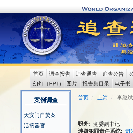
Skip
to
main
content
首页
调查报告
追查通告
追查公告
main
幻灯（PPT)
图片
报告集目录
电子书
menu
首页
上海
李继斌
案例调查
天安门自焚案
职务
党委副书记
活摘器官
涉嫌犯罪责任系统
司