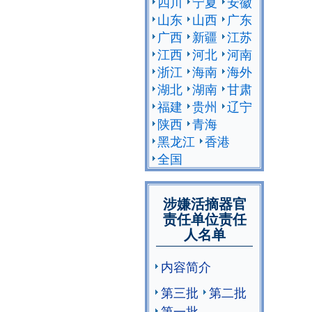
四川
宁夏
安徽
山东
山西
广东
广西
新疆
江苏
江西
河北
河南
浙江
海南
海外
湖北
湖南
甘肃
福建
贵州
辽宁
陕西
青海
黑龙江
香港
全国
涉嫌活摘器官
责任单位责任
人名单
内容简介
第三批
第二批
第一批