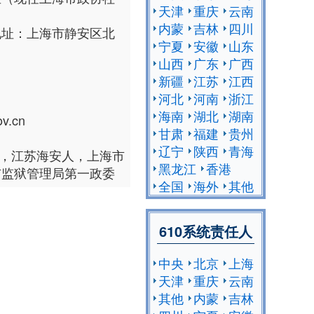
天津
重庆
云南
内蒙
吉林
四川
地址：上海市静安区北
宁夏
安徽
山东
山西
广东
广西
新疆
江苏
江西
河北
河南
浙江
海南
湖北
湖南
v.cn
甘肃
福建
贵州
辽宁
陕西
青海
生，江苏海安人，上海市
黑龙江
香港
市监狱管理局第一政委
全国
海外
其他
610系统责任人
中央
北京
上海
天津
重庆
云南
其他
内蒙
吉林