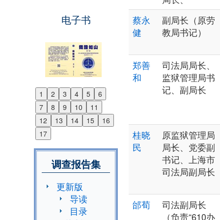
电子书
蔡永
副局长（原劳
健
教局书记）
郑善
司法局局长、
和
监狱管理局书
记、副局长
1
2
3
4
5
6
Previous
7
8
9
10
11
Next
12
13
14
15
16
桂晓
原监狱管理局
17
民
局长、党委副
书记、上海市
调查报告集
司法局副局长
更新版
导读
邰荀
司法副局长
目录
（负责“610办