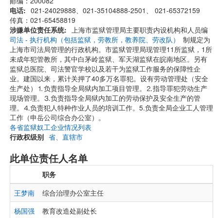
邮编：200082
电话
021-24029888、021-35104888-2501、 021-65372159
传真：021-65458819
涉嫌单位责任系统
上海市监狱管理局主要职责内设机构和人员编
司法 - 执行机构（包括监狱，劳教所，教养院、劳改队）
制规定为
上海市司法局管理的行政机构。市监狱管理局现管理11所监狱，1所
未成年犯管教所，其中白茅岭监狱、军天湖监狱在皖南地区。另有
监狱总医院、司法警官学校以及若干为监狱工作服务的保障性企
业。建国以来，累计关押了40多万名罪犯。设有劳动管理处（安全
生产处）⒈负责指导全局狱内加工项目管理。⒉指导罪犯劳动生产
现场管理。⒊负责指导全局狱内加工的劳动保护及安全生产的管
理。⒋负责犯人特种作业人员的培训工作。5.负责全局企业工人管理
工作（申岳公司综合办公室）。
各省监狱奴工企业情况列表
行政权级别
省、直辖市
此单位责任人名单
职务
王梦南
综合治理办公室主任
杨国强
教育改造处副处长