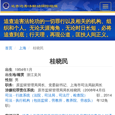
Skip
Toggl
to
navig
main
content
追查迫害法轮功的一切罪行以及相关的机构、组
织和个人。无论天涯海角，无论时日长短，必将
追查到底；行天理，再现公道，匡扶人间正义。
首页
上海
桂晓民
桂晓民
出生
1954年1月
出生地/籍贯
浙江吴兴
性别
男
职务
原监狱管理局局长、党委副书记、上海市司法局副局长
涉嫌犯罪责任系统
原市监狱管理局局长桂晓民（2008年4月任
司法 - 行政系统（法院，司法局，司法厅，检查院）
职，2014
司法 - 执行机构（包括监狱，劳教所，教养院、劳改队）
年12免
职）