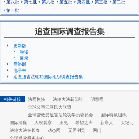
第八批
第七批
第六批
第五批
第四批
第三批
第二批
第一批
追查国际调查报告集
更新版
导读
目录
网络版
电子书
追查迫害法轮功国际组织调查报告集
相关链接
法网恢恢
法轮大法新闻社
明慧网
全球公审江泽民大联盟
全球营救受迫害法轮功学员委员会
国际特赦组织
国际法庭
人权观察
正见
希望之声
新唐人
大纪元
法轮大法在长春
动态网
无界浏览
网门
全球退党服务中心