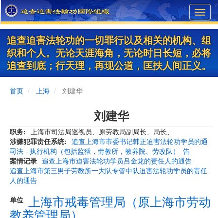
Skip
Toggl
to
navig
main
content
追查迫害法轮功的一切罪行以及相关的机构、组
织和个人。无论天涯海角，无论时日长短，必将
追查到底；行天理，再现公道，匡扶人间正义。
首页
上海
刘建华
刘建华
职务
上海市司法局巡视员、原劳教局副局长、局长、
涉嫌犯罪责任系统
追查上海市市委书记韩正迫害法轮功学员的通
司法 - 执行机构（包括监狱，劳教所，教养院、劳改队）
告
案情记录
追查上海市迫害法轮功学员吕金龙的责任人的通告
追查上海市第三男子劳教所一大队专管中队迫害法轮功学员的责任
人的通告
上海市戒毒管理局（原上海市劳动
单位
教养管理局）