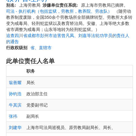
别名
上海劳教局
涉嫌单位责任系统
原上海市劳教局已摘牌。
司法 - 执行机构（包括监狱，劳教所，教养院、劳改队）
（随劳动
教养制度废除，全国350余个劳教场所全部摘牌转型。劳教所大多转
变为戒毒局、轻刑犯监狱以及教育矫治局。安徽、上海等绝大多数
省市调整为戒毒局；山东等地转为轻刑犯监狱。）
追查四川省成都市彭州市迫害曾凡凤、刘嘉等法轮功学员的责任人
的通告
行政权级别
省、直辖市
此单位责任人名单
职务
翁善耀
局长
孙钧浩
政治部主任
牛其滨
党委副书记
张祎
副局长
刘建华
上海市司法局巡视员、原劳教局副局长、局长、