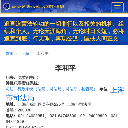
Skip
Toggl
to
navig
main
content
追查迫害法轮功的一切罪行以及相关的机构、组
织和个人。无论天涯海角，无论时日长短，必将
追查到底；行天理，再现公道，匡扶人间正义。
首页
上海
李和平
李和平
职务
党委副书记
涉嫌犯罪责任系统
上海
司法 - 行政系统（法院，司法局，司法厅，检查院）
单位
市司法局
地址
上海市徐汇区吴兴路225号 上海市司法局
邮编：200030
电话
021-24029951、 021-64748800、021-24029999、021-
64741959
信访：021-24029875