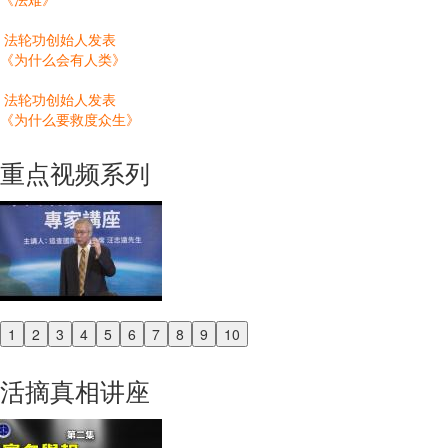
法轮功创始人发表
《为什么会有人类》
法轮功创始人发表
《为什么要救度众生》
重点视频系列
1
2
3
4
5
6
7
8
9
10
Previous
Next
活摘真相讲座