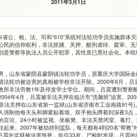
2011年3月1日
山东省公、检、法、司和“610”系统对法轮功学员实施群体
公民的信仰权利，非法抓捕、关押、酷刑虐待、庭审、无
别是警察等执法人员公开犯罪，其性质已黑社会化。本组
男，山东省蒙阴县蒙阴镇法轮功学员，原重庆大学国际金融
清法轮功被迫害的真相被学校非法开除。2000年6月，
教所非法劳教1年及停发学士学位。期间，吕震遭到警察酷刑
004年4月，吕震被非法关押在临沂市“洗脑班”迫害。200
非法关押在山东省第一监狱(山东省济南市工业南路91号
人强制他每天头和脚紧贴着墙、双手抱头蹲着到深夜3点
的言论、24小时被监视、坐板凳、非法关禁闭室、毒打
起来、2007年被劫持到监队，每天都有4到20名“帮教
晨，吕震在监狱被迫害致死，年仅33岁。尸检时发现，吕震