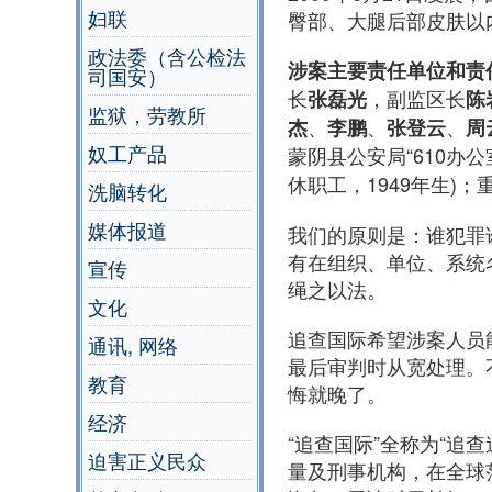
妇联
臀部、大腿后部皮肤以
政法委（含公检法
涉案主要责任单位和责
司国安）
长
，副监区长
张磊光
陈
监狱，劳教所
、
、
、
杰
李鹏
张登云
周
奴工产品
蒙阴县公安局“610办公
休职工，1949年生)
洗脑转化
媒体报道
我们的原则是：谁犯罪
有在组织、单位、系统
宣传
绳之以法。
文化
追查国际希望涉案人员
通讯, 网络
最后审判时从宽处理。
教育
悔就晚了。
经济
“追查国际”全称为“追
迫害正义民众
量及刑事机构，在全球