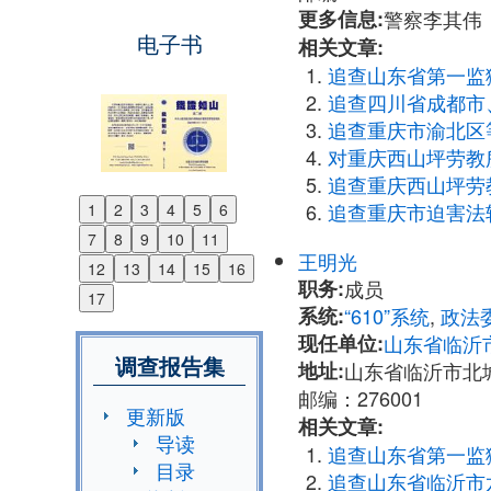
更多信息:
警察李其伟（七大
电子书
相关文章:
追查山东省第一监
追查四川省成都市
追查重庆市渝北区
对重庆西山坪劳教
追查重庆西山坪劳
追查重庆市迫害法
1
2
3
4
5
6
Previous
7
8
9
10
11
Next
王明光
12
13
14
15
16
职务:
成员
17
系统:
“610”系统
,
政法
现任单位:
山东省临沂市
调查报告集
地址:
山东省临沂市北
邮编：276001
更新版
相关文章:
导读
追查山东省第一监
目录
追查山东省临沂市