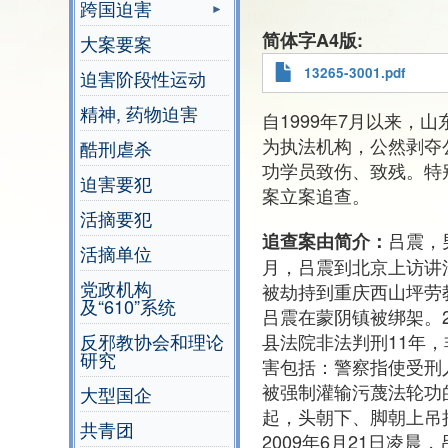
跨国迫害
简体字A4版
大案要案
13265-3001.pdf
迫害阶段性运动
精神, 药物迫害
自1999年7月以来，
为执法机构，公然剥夺
酷刑虐杀
功学员致伤、致残。特
迫害要犯
案立案追查。
活摘要犯
吕震，
追查案由简介：
活摘单位
月，吕震到北京上访讲
党政机构
被劫持到重庆西山坪劳
及“610”系统
吕震在蒙阴镇被绑架。2
县法院非法判刑11年，
反邪教协会和理论
研究
害包括：警察指使受刑
被强制灌输污蔑法轮功
大型国企
起，头朝下、脚朝上吊挂
共青团
2009年6月21日凌