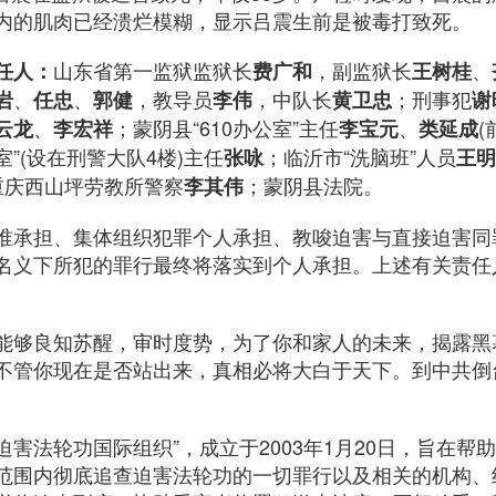
内的肌肉已经溃烂模糊，显示吕震生前是被毒打致死。
山东省第一监狱监狱长
，副监狱长
、
任人：
费广和
王树桂
、
、
，教导员
，中队长
；刑事犯
岩
任忠
郭健
李伟
黄卫忠
谢
、
；蒙阴县“610办公室”主任
、
(
云龙
李宏祥
李宝元
类延成
室”(设在刑警大队4楼)主任
；临沂市“洗脑班”人员
张咏
王明
；重庆西山坪劳教所警察
；蒙阴县法院。
李其伟
谁承担、集体组织犯罪个人承担、教唆迫害与直接迫害同
名义下所犯的罪行最终将落实到个人承担。上述有关责任
能够良知苏醒，审时度势，为了你和家人的未来，揭露黑
不管你现在是否站出来，真相必将大白于天下。到中共倒
查迫害法轮功国际组织”，成立于2003年1月20日，旨在
范围内彻底追查迫害法轮功的一切罪行以及相关的机构、