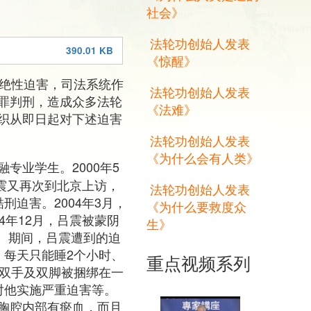
社会》
法轮功创始人发表
390.01 KB
《惊醒》
灭绝性迫害，司法系统作
法轮功创始人发表
罪判刑，造成众多法轮
《法难》
织从即日起对下述迫害
法轮功创始人发表
《为什么会有人类》
专业学生。2000年5
吕震又再次到北京上访，
法轮功创始人发表
迫害。2004年3月，
《为什么要救度众
4年12月，吕震被蒙阴
生》
)。期间，吕震遭到的迫
，每天只能睡2个小时、
重点视频系列
、双手及双脚被捆绑在一
”对他实施严重迫害等。
的胸腔内部有瘀血，而且