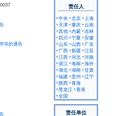
0037
责任人
中央
北京
上海
告
天津
重庆
云南
其他
内蒙
吉林
四川
宁夏
安徽
华等的通告
山东
山西
广东
广西
新疆
江苏
江西
河北
河南
浙江
海南
海外
湖北
湖南
甘肃
福建
贵州
辽宁
陕西
青海
黑龙江
香港
全国
责任单位
告