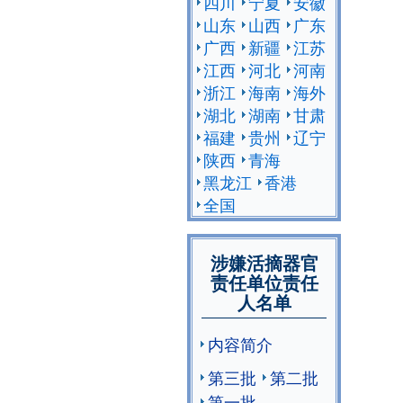
四川
宁夏
安徽
山东
山西
广东
广西
新疆
江苏
江西
河北
河南
浙江
海南
海外
湖北
湖南
甘肃
福建
贵州
辽宁
陕西
青海
黑龙江
香港
全国
涉嫌活摘器官
责任单位责任
人名单
内容简介
第三批
第二批
第一批