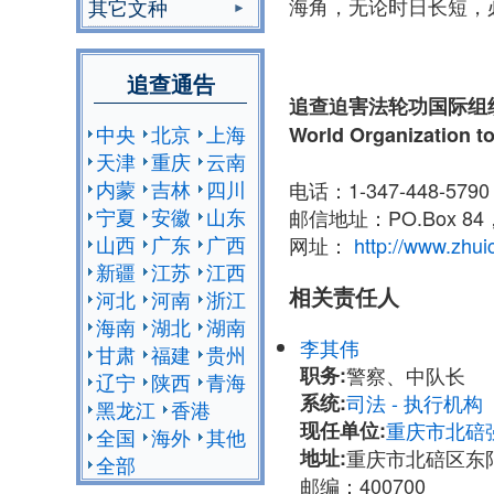
海角，无论时日长短，
其它文种
追查通告
追查迫害法轮功国际组
中央
北京
上海
World Organization to
天津
重庆
云南
内蒙
吉林
四川
电话：1-347-448-579
宁夏
安徽
山东
邮信地址：PO.Box 84， N
山西
广东
广西
网址：
http://www.zhui
新疆
江苏
江西
相关责任人
河北
河南
浙江
海南
湖北
湖南
李其伟
甘肃
福建
贵州
职务:
警察、中队长
辽宁
陕西
青海
系统:
司法 - 执行机
黑龙江
香港
现任单位:
重庆市北碚
全国
海外
其他
地址:
重庆市北碚区东
全部
邮编：400700