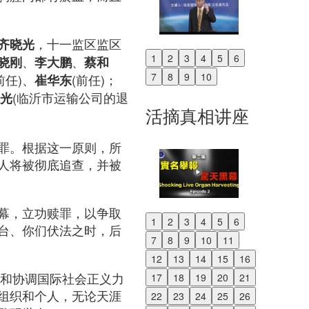
，十一监区监区
齐晓光
1
2
3
4
5
6
、
、
晓刚
李大鹏
蔡和
Previous
7
8
9
10
前任)、
(前任)；
崔华东
Next
(临沂市运输公司的退
光
活摘真相讲座
罪。根据这一原则，所
人将被彻底追查，并被
幕，立功赎罪，以争取
1
2
3
4
5
6
台、你们伏法之时，后
Previous
7
8
9
10
11
Next
12
13
14
15
16
帮助和协调国际社会正义力
17
18
19
20
21
组织和个人，无论天涯
22
23
24
25
26