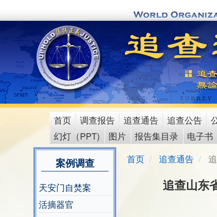
Skip
to
main
content
首页
调查报告
追查通告
追查公告
main
幻灯（PPT)
图片
报告集目录
电子书
menu
首页
追查通告
追
案例调查
追查山东
天安门自焚案
活摘器官