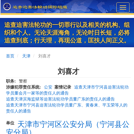
Skip
Toggl
to
navig
main
content
追查迫害法轮功的一切罪行以及相关的机构、组
织和个人。无论天涯海角，无论时日长短，必将
追查到底；行天理，再现公道，匡扶人间正义。
首页
天津
刘喜才
刘喜才
职务
警察
涉嫌犯罪责任系统
公安
案情记录
追查天津市宁河县迫害法轮功
学员董会月一家等的责任人的通告
追查天津滨海监狱等迫害法轮功学员董广东的责任人的通告
追查天津市宁河县迫害法轮功学员董广东、黄春来、平玉荣等人的
责任人的通告
天津市宁河区公安分局（宁河县公
单位
安分局）