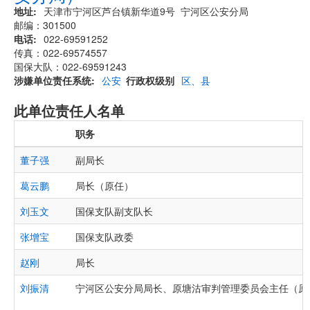
地址
天津市宁河区芦台镇新华道9号 宁河区公安分局
邮编：301500
电话
022-69591252
传真：022-69574557
国保大队：022-69591243
涉嫌单位责任系统
公安
行政权级别
区、县
此单位责任人名单
职务
董子强
副局长
葛云鹏
局长（原任）
刘玉文
国保支队副支队长
张增宝
国保支队政委
赵刚
局长
刘振清
宁河区公安分局局长、原塘沽审判管理委员会主任（原