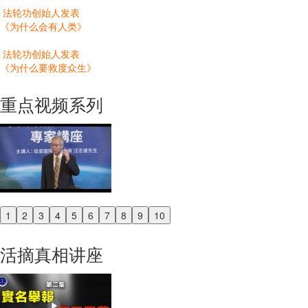
法轮功创始人发表
《为什么会有人类》
法轮功创始人发表
《为什么要救度众生》
重点视频系列
1
2
3
4
5
6
7
8
9
10
Previous
Next
活摘真相讲座