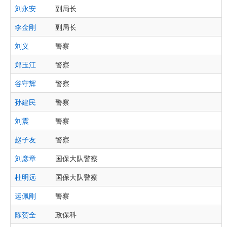
刘永安
副局长
李金刚
副局长
刘义
警察
郑玉江
警察
谷守辉
警察
孙建民
警察
刘震
警察
赵子友
警察
刘彦章
国保大队警察
杜明远
国保大队警察
运佩刚
警察
陈贺全
政保科