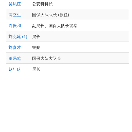
吴凤江
公安科科长
高立生
国保大队队长 (原任)
许振和
副局长、国保大队长警察
刘克建 (1)
局长
刘喜才
警察
董易乾
国保大队大队长
赵年伏
局长