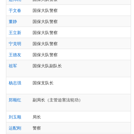
于文春
国保大队警察
董静
国保大队警察
王立新
国保大队警察
宁克明
国保大队警察
王德友
国保大队警察
祖军
国保大队副队长
杨志强
国保支队长
郑顺红
副局长（主管迫害法轮功）
刘玉顺
局长
运配刚
警察