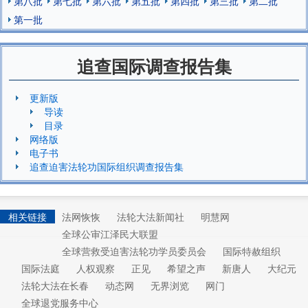
第八批
第七批
第六批
第五批
第四批
第三批
第二批
第一批
追查国际调查报告集
更新版
导读
目录
网络版
电子书
追查迫害法轮功国际组织调查报告集
相关链接
法网恢恢
法轮大法新闻社
明慧网
全球公审江泽民大联盟
全球营救受迫害法轮功学员委员会
国际特赦组织
国际法庭
人权观察
正见
希望之声
新唐人
大纪元
法轮大法在长春
动态网
无界浏览
网门
全球退党服务中心