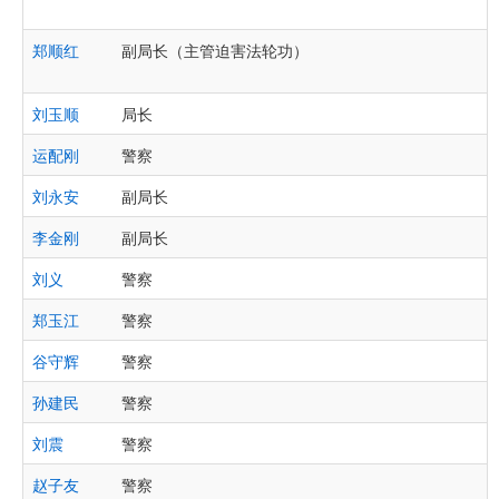
郑顺红
副局长（主管迫害法轮功）
刘玉顺
局长
运配刚
警察
刘永安
副局长
李金刚
副局长
刘义
警察
郑玉江
警察
谷守辉
警察
孙建民
警察
刘震
警察
赵子友
警察