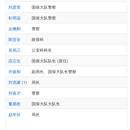
刘彦章
国保大队警察
杜明远
国保大队警察
运佩刚
警察
陈贺全
政保科
吴凤江
公安科科长
高立生
国保大队队长 (原任)
许振和
副局长、国保大队长警察
刘克建 (1)
局长
刘喜才
警察
董易乾
国保大队大队长
赵年伏
局长