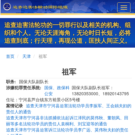
Skip
Toggl
to
navig
main
content
追查迫害法轮功的一切罪行以及相关的机构、组
织和个人。无论天涯海角，无论时日长短，必将
追查到底；行天理，再现公道，匡扶人间正义。
首页
天津
祖军
祖军
职务
国保大队副队长
涉嫌犯罪责任系统
国保、政保科
国保大队副队长祖军：
公安
13820353000、18920143795
住址：宁河县芦台镇东方裕景小区5号楼
案情记录
追查天津市宁河县迫害法轮功学员李振军、王会娟夫妇的
责任人的通告
追查天津市宁河县非法抓捕依法起诉江泽民的莫伟秋、董朝凤、田
丽等多名法轮功学员的责任人袁桐利、刘宝迎等的通告
追查天津市宁河县迫害诉江法轮功学员李广远、莫伟秋夫妇的责任