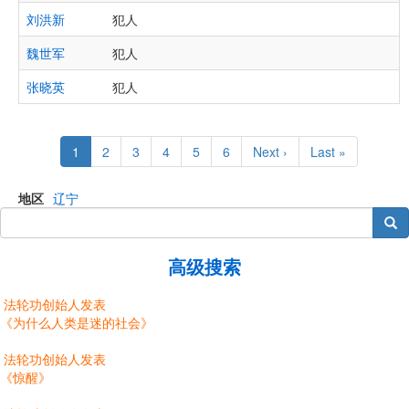
刘洪新
犯人
魏世军
犯人
张晓英
犯人
Pagination
Current
1
Page
2
Page
3
Page
4
Page
5
Page
6
Next
Next ›
Last
Last »
page
page
page
地区
辽宁
搜索
高级搜索
法轮功创始人发表
《为什么人类是迷的社会》
法轮功创始人发表
《惊醒》