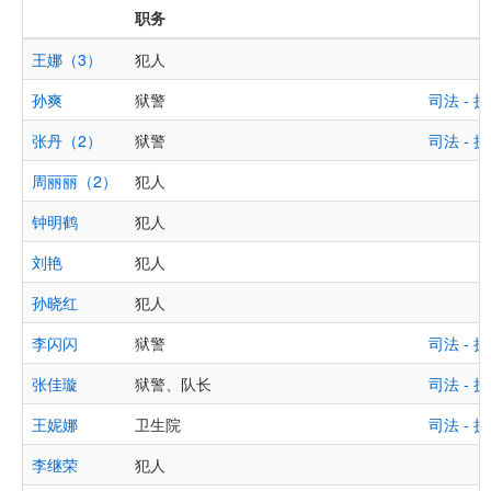
职务
王娜（3）
犯人
孙爽
狱警
司法 -
张丹（2）
狱警
司法 -
周丽丽（2）
犯人
钟明鹤
犯人
刘艳
犯人
孙晓红
犯人
李闪闪
狱警
司法 -
张佳璇
狱警、队长
司法 -
王妮娜
卫生院
司法 -
李继荣
犯人