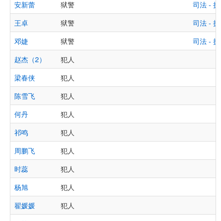
安新蕾
狱警
司法 -
王卓
狱警
司法 -
邓婕
狱警
司法 -
赵杰（2）
犯人
梁春侠
犯人
陈雪飞
犯人
何丹
犯人
祁鸣
犯人
周鹏飞
犯人
时蕊
犯人
杨旭
犯人
翟媛媛
犯人