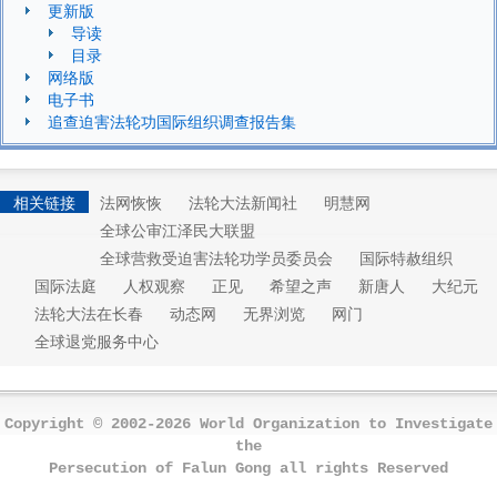
更新版
导读
目录
网络版
电子书
追查迫害法轮功国际组织调查报告集
相关链接
法网恢恢
法轮大法新闻社
明慧网
全球公审江泽民大联盟
全球营救受迫害法轮功学员委员会
国际特赦组织
国际法庭
人权观察
正见
希望之声
新唐人
大纪元
法轮大法在长春
动态网
无界浏览
网门
全球退党服务中心
Copyright © 2002-2026 World Organization to Investigate
the
Persecution of Falun Gong all rights Reserved