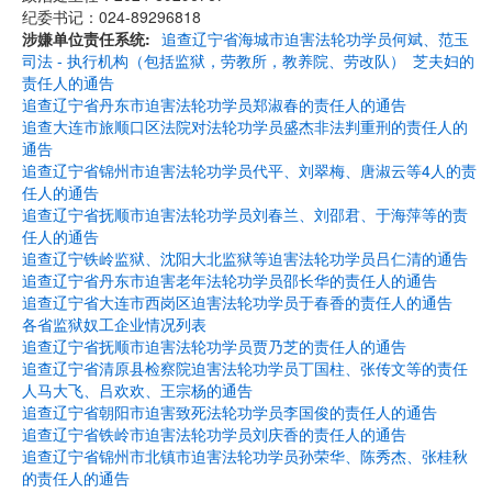
纪委书记：024-89296818
涉嫌单位责任系统
追查辽宁省海城市迫害法轮功学员何斌、范玉
司法 - 执行机构（包括监狱，劳教所，教养院、劳改队）
芝夫妇的
责任人的通告
追查辽宁省丹东市迫害法轮功学员郑淑春的责任人的通告
追查大连市旅顺口区法院对法轮功学员盛杰非法判重刑的责任人的
通告
追查辽宁省锦州市迫害法轮功学员代平、刘翠梅、唐淑云等4人的责
任人的通告
追查辽宁省抚顺市迫害法轮功学员刘春兰、刘邵君、于海萍等的责
任人的通告
追查辽宁铁岭监狱、沈阳大北监狱等迫害法轮功学员吕仁清的通告
追查辽宁省丹东市迫害老年法轮功学员邵长华的责任人的通告
追查辽宁省大连市西岗区迫害法轮功学员于春香的责任人的通告
各省监狱奴工企业情况列表
追查辽宁省抚顺市迫害法轮功学员贾乃芝的责任人的通告
追查辽宁省清原县检察院迫害法轮功学员丁国柱、张传文等的责任
人马大飞、吕欢欢、王宗杨的通告
追查辽宁省朝阳市迫害致死法轮功学员李国俊的责任人的通告
追查辽宁省铁岭市迫害法轮功学员刘庆香的责任人的通告
追查辽宁省锦州市北镇市迫害法轮功学员孙荣华、陈秀杰、张桂秋
的责任人的通告