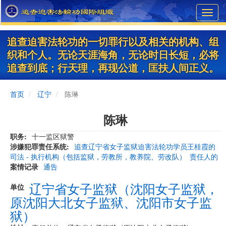
Skip
Toggl
to
navig
main
content
追查迫害法轮功的一切罪行以及相关的机构、组
织和个人。无论天涯海角，无论时日长短，必将
追查到底；行天理，再现公道，匡扶人间正义。
首页
辽宁
陈琳
陈琳
职务
十一监区狱警
涉嫌犯罪责任系统
追查辽宁省女子监狱迫害法轮功学员王桂霞的
司法 - 执行机构（包括监狱，劳教所，教养院、劳改队）
责任人的
案情记录
通告
辽宁省女子监狱（沈阳女子监狱，
单位
原沈阳大北女子监狱、沈阳市女子监
狱）