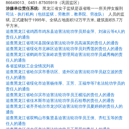
86649013、0451-87505919（巩固监区）
涉嫌单位责任系统
黑龙江省女子监狱是该省唯一一所关押女服刑
司法 - 执行机构（包括监狱，劳教所，教养院、劳改队）
人员的监
狱, 正式建制于1995年。全狱占地面积12万平方米, 建筑面积5.7万
平方米。
追查黑龙江省鸡西市鸡东县迫害法轮功学员郑金萍、刘淑云等4人的
责任人的通告
追查黑龙江省塔河县国保迫害法轮功学员高淑英的责任人的通告
追查黑龙江省绥化市北林区迫害法轮功学员刘秀莲的责任人的通告
追查黑龙江省鹤岗市宝泉岭农垦管理局迫害法轮功学员戚秀梅的责
任人的通告
各省监狱奴工企业情况列表
追查黑龙江省哈尔滨市香坊区、道外区迫害法轮功学员赵立波的责
任人的通告
追查黑龙江省绥化市迫害杨传厚、王芳、王福华等7名法轮功学员的
责任人的通告
追查黑龙江省哈尔滨市迫害法轮功学员王楣泓的责任人的通告
追查黑龙江省佳木斯市迫害法轮功学员石桂尊的责任人的通告
追查黑龙江省齐齐哈尔市龙沙区迫害法轮功学员夏婷婷的责任人的
通告
追查黑龙江省双鸭山市集贤县迫害法轮功学员王侠、齐红玉等的责
任人的通告