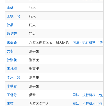
王姝
犯人
王敏（5）
犯人
孙晶
犯人
原竟芳
犯人
索媛媛
八监区副监区长、副大队长
司法 - 执行机构（
尤翡
刑事犯
孙淑花
刑事犯
李桂梅
刑事犯
李冰（5）
刑事犯
李秋君
刑事犯
王督芳
狱警
司法 - 执行机构（
李莹
九监区负责人
司法 - 执行机构（