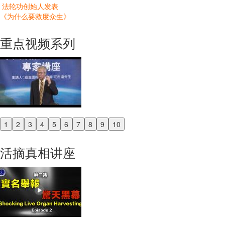
法轮功创始人发表
《为什么要救度众生》
重点视频系列
1
2
3
4
5
6
7
8
9
10
Previous
Next
活摘真相讲座