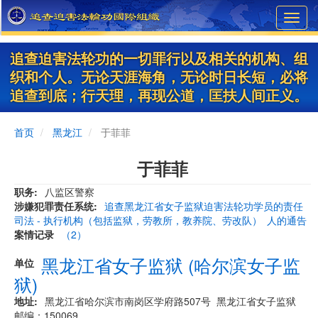
Skip
Toggl
to
navig
main
content
追查迫害法轮功的一切罪行以及相关的机构、组
织和个人。无论天涯海角，无论时日长短，必将
追查到底；行天理，再现公道，匡扶人间正义。
首页
黑龙江
于菲菲
于菲菲
职务
八监区警察
涉嫌犯罪责任系统
追查黑龙江省女子监狱迫害法轮功学员的责任
司法 - 执行机构（包括监狱，劳教所，教养院、劳改队）
人的通告
案情记录
（2）
黑龙江省女子监狱 (哈尔滨女子监
单位
狱)
地址
黑龙江省哈尔滨市南岗区学府路507号 黑龙江省女子监狱
邮编：150069