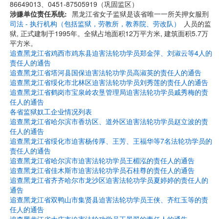
86649013、0451-87505919（巩固监区）
涉嫌单位责任系统
黑龙江省女子监狱是该省唯一一所关押女服刑
司法 - 执行机构（包括监狱，劳教所，教养院、劳改队）
人员的监
狱, 正式建制于1995年。全狱占地面积12万平方米, 建筑面积5.7万
平方米。
追查黑龙江省鸡西市鸡东县迫害法轮功学员郑金萍、刘淑云等4人的
责任人的通告
追查黑龙江省塔河县国保迫害法轮功学员高淑英的责任人的通告
追查黑龙江省绥化市北林区迫害法轮功学员刘秀莲的责任人的通告
追查黑龙江省鹤岗市宝泉岭农垦管理局迫害法轮功学员戚秀梅的责
任人的通告
各省监狱奴工企业情况列表
追查黑龙江省哈尔滨市香坊区、道外区迫害法轮功学员赵立波的责
任人的通告
追查黑龙江省绥化市迫害杨传厚、王芳、王福华等7名法轮功学员的
责任人的通告
追查黑龙江省哈尔滨市迫害法轮功学员王楣泓的责任人的通告
追查黑龙江省佳木斯市迫害法轮功学员石桂尊的责任人的通告
追查黑龙江省齐齐哈尔市龙沙区迫害法轮功学员夏婷婷的责任人的
通告
追查黑龙江省双鸭山市集贤县迫害法轮功学员王侠、齐红玉等的责
任人的通告