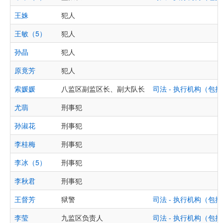
王姝
犯人
王敏（5）
犯人
孙晶
犯人
原竟芳
犯人
索媛媛
八监区副监区长、副大队长
司法 - 执行机构（
尤翡
刑事犯
孙淑花
刑事犯
李桂梅
刑事犯
李冰（5）
刑事犯
李秋君
刑事犯
王督芳
狱警
司法 - 执行机构（
李莹
九监区负责人
司法 - 执行机构（