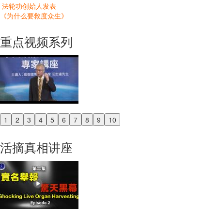
法轮功创始人发表
《为什么要救度众生》
重点视频系列
1
2
3
4
5
6
7
8
9
10
Previous
Next
活摘真相讲座