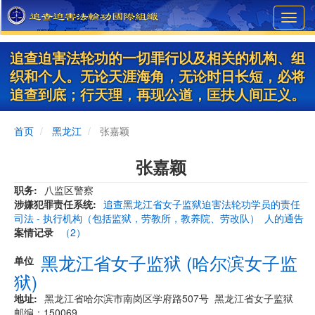
Skip
Toggl
to
navig
main
content
追查迫害法轮功的一切罪行以及相关的机构、组
织和个人。无论天涯海角，无论时日长短，必将
追查到底；行天理，再现公道，匡扶人间正义。
首页
黑龙江
张嘉颖
张嘉颖
职务
八监区警察
涉嫌犯罪责任系统
追查黑龙江省女子监狱迫害法轮功学员的责任
司法 - 执行机构（包括监狱，劳教所，教养院、劳改队）
人的通告
案情记录
（2）
黑龙江省女子监狱 (哈尔滨女子监
单位
狱)
地址
黑龙江省哈尔滨市南岗区学府路507号 黑龙江省女子监狱
邮编：150069