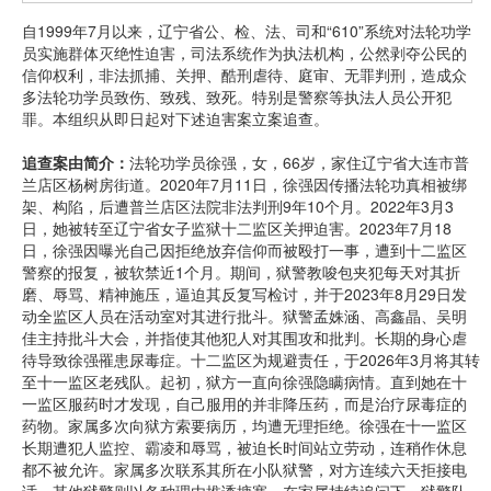
自1999年7月以来，辽宁省公、检、法、司和“610”系统对法轮功学
员实施群体灭绝性迫害，司法系统作为执法机构，公然剥夺公民的
信仰权利，非法抓捕、关押、酷刑虐待、庭审、无罪判刑，造成众
多法轮功学员致伤、致残、致死。特别是警察等执法人员公开犯
罪。本组织从即日起对下述迫害案立案追查。
追查案由简介：
法轮功学员徐强，女，66岁，家住辽宁省大连市普
兰店区杨树房街道。2020年7月11日，徐强因传播法轮功真相被绑
架、构陷，后遭普兰店区法院非法判刑9年10个月。2022年3月3
日，她被转至辽宁省女子监狱十二监区关押迫害。2023年7月18
日，徐强因曝光自己因拒绝放弃信仰而被殴打一事，遭到十二监区
警察的报复，被软禁近1个月。期间，狱警教唆包夹犯每天对其折
磨、辱骂、精神施压，逼迫其反复写检讨，并于2023年8月29日发
动全监区人员在活动室对其进行批斗。狱警孟姝涵、高鑫晶、吴明
佳主持批斗大会，并指使其他犯人对其围攻和批判。长期的身心虐
待导致徐强罹患尿毒症。十二监区为规避责任，于2026年3月将其转
至十一监区老残队。起初，狱方一直向徐强隐瞒病情。直到她在十
一监区服药时才发现，自己服用的并非降压药，而是治疗尿毒症的
药物。家属多次向狱方索要病历，均遭无理拒绝。徐强在十一监区
长期遭犯人监控、霸凌和辱骂，被迫长时间站立劳动，连稍作休息
都不被允许。家属多次联系其所在小队狱警，对方连续六天拒接电