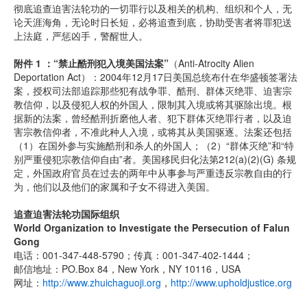
彻底追查迫害法轮功的一切罪行以及相关的机构、组织和个人，无
论天涯海角，无论时日长短，必将追查到底，协助受害者将罪犯送
上法庭，严惩凶手，警醒世人。
附件 1 ：“禁止酷刑犯入境美国法案”
（Anti-Atrocity Alien
Deportation Act）：2004年12月17日美国总统布什在华盛顿签署法
案，授权司法部追踪那些犯有战争罪、酷刑、群体灭绝罪、迫害宗
教信仰，以及侵犯人权的外国人，限制其入境或将其驱除出境。根
据新的法案，曾经酷刑折磨他人者、犯下群体灭绝罪行者，以及迫
害宗教信仰者，不准此种人入境，或将其从美国驱逐。法案还包括
（1）在国外参与实施酷刑和杀人的外国人；（2）“群体灭绝”和“特
别严重侵犯宗教信仰自由”者。美国移民归化法第212(a)(2)(G) 条规
定，外国政府官员在过去的两年中从事参与严重违反宗教自由的行
为，他们以及他们的家属和子女不得进入美国。
追查迫害法轮功国际组织
World Organization to Investigate the Persecution of Falun
Gong
电话：001-347-448-5790；传真：001-347-402-1444；
邮信地址：PO.Box 84，New York，NY 10116，USA
网址：
http://www.zhuichaguoji.org
，
http://www.upholdjustice.org