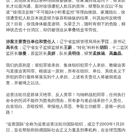
话，其他狱警则以各种理由推诿搪塞。在家属持续追问下，狱警队
长才出面沟通。面对徐强遭犯人欺压的质询，狱警队长仅以“不知
道”“徐强没反映”“不可能24小时看监控”等理由推脱。家属指出，徐
强遭受犯人欺压本就是狱方纵容和操纵的结果，叫其如何反映情
况？目前，徐强身体极度虚弱、头晕乏力，随时有倒下的危险，精
神状态也十分消沉，却仍被强迫从事叠纸盒等劳役。
涉案主要责任单位和责任人：
辽宁省监狱管理局局长
于江
，原书记
高长生
；辽宁省女子监狱监狱长
王蔚
，“转化”科科长
胡阳
，十二监区
监区长
徐曼
，原监区长
吴妍
，队长
吴明佳
，狱警
孟姝涵
、
高鑫晶
。
我们的原则是：谁犯罪谁承担、集体组织犯罪个人承担、教唆迫害
与直接迫害同罪。根据这一原则，所有在组织、单位、系统名义下
所犯的罪行最终将落实到个人承担。上述有关责任人将被彻底追
查，并被绳之以法。
迫害法轮功是群体灭绝罪、反人类罪！与纳粹战犯同罪，任何执行
命令的托词不能作为豁免的理由，所有参与者必须承担个人责任。
自首坦白、弃暗投明、举报他人罪恶、争取立功赎罪，是唯一的出
路！
“追查国际”全称为追查迫害法轮功国际组织，成立于2003年1月20
日，旨在帮助和协调国际社会正义力量及刑事机构，在全球范围内