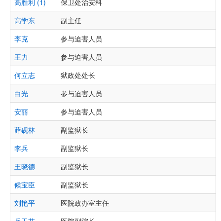
高胜利 (1)
保卫处治安科
高学东
副主任
李克
参与迫害人员
王力
参与迫害人员
何立志
狱政处处长
白光
参与迫害人员
安丽
参与迫害人员
薛砚林
副监狱长
李兵
副监狱长
王晓德
副监狱长
候宝臣
副监狱长
刘艳平
医院政办室主任