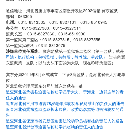
通信地址：河北省唐山市丰南区南堡开发区2002信箱 冀东监狱
邮编：063305
电话
0315-8313535、0315-8327131、0315-8510945
办公室：0315-8327300、0315–8327514
监狱长室： 0315-8327666、0315-8519996
第一监狱第二监区：0315-8327815、0315-8327555
第一监狱狱政科：0315-8313075
涉嫌单位责任系统
冀东监狱第一监狱第二监区（第一监狱，就是
司法 - 执行机构（包括监狱，劳教所，教养院、劳改队）
过去的冀
东监狱第一支队；以前支队下面的为大队，现在称呼为监区）
冀东分局2011年8月正式成立，下设8所监狱，是河北省最大押犯单
位
河北监狱管理局冀东分局与冀东监狱在一处
追查河北省承德县迫害法轮功学员于大力、于海龙、边群连等的责
任人的通告
追查河北省三河市迫害78岁老年法轮功学员马维山的责任人的通告
追查河北省冀东监狱监狱长宋辰良、政委彭彦杰等迫害法轮功的通
告
追查河北省保定市雄安新区迫害法轮功学员杨智雄的责任人的通告
追查河北省邢台市迫害法轮功学员赵灿的责任人的通告