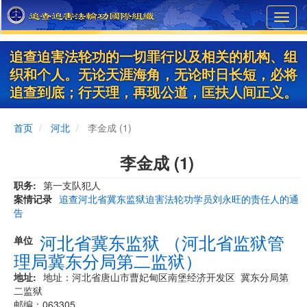
Skip
Toggl
to
navig
main
content
追查迫害法轮功的一切罪行以及相关的机构、组
织和个人。无论天涯海角，无论时日长短，必将
追查到底；行天理，再现公道，匡扶人间正义。
首页
河北
李金成 (1)
李金成 (1)
职务
第一支队犯人
案情记录
追查河北省冀东监狱迫害法轮功学员刘永旺的责任人的通
告
河北省冀东监狱 （河北省监狱管
单位
理局冀东分局第二监狱）
地址
地址：河北省唐山市曹妃甸区南堡经济开发区 冀东分局第
二监狱
邮编：063305