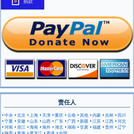
捐款
责任人
中央
北京
上海
天津
重庆
云南
其他
内蒙
吉林
四川
宁夏
安徽
山东
山西
广东
广西
新疆
江苏
江西
河北
河南
浙江
海南
海外
湖北
湖南
甘肃
福建
贵州
辽宁
陕西
青海
黑龙江
香港
全国