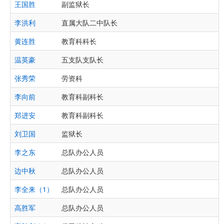
王国胜
副监狱长
李洪利
直属大队二中队长
黄连胜
教育科科长
温英豪
五支队支队长
张秀荣
劳资科
李向前
教育科副科长
郑进安
教育科副科长
刘卫国
监狱长
李之东
总队办公人员
边中秋
总队办公人员
李全来（1）
总队办公人员
高胜军
总队办公人员