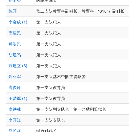
岳玉芬
医院副院长
陈开
监二支队教育科副科长、教育科（“610”）副科长
“
李金成 (1)
第一支队犯人
高建民
第一支队犯人
郝耐民
第一支队犯人
胡建鸣
第一支队犯人
刘建立 (3)
第一支队犯人
郑亚军
第一支队基木中队主管狱警
高俊环
第一支队教导员
王爱军 (1)
第一支队教导员
李铁林
第一支队副支队长、第一监狱副监狱长
李开江
第一支队支队长
马长征
狱政科科长