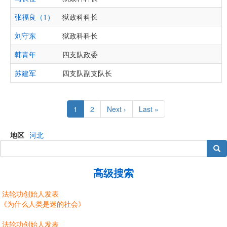
张福良（1）
狱政科科长
刘守东
狱政科科长
韩青年
四支队政委
苏建军
四支队副支队长
Pagination
Current
1
Page
2
Next
Next ›
Last
Last »
page
page
page
地区
河北
搜索
高级搜索
法轮功创始人发表
《为什么人类是迷的社会》
法轮功创始人发表