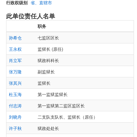
行政权级别
省、直辖市
此单位责任人名单
职务
孙希仓
七监区区长
王永权
监狱长 (原任)
肖立军
狱政科科长
张万隆
副监狱长
张其兴
监狱长
杜玉海
第一监狱监狱长
付志涛
第一监狱第二监区监区长
刘晓舟
二支队支队长、监狱长（原任）
许子秋
狱政处处长