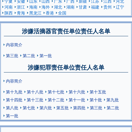
宁夏
安徽
山东
山西
广东
广西
新疆
江苏
江西
河北
河南
浙江
海南
海外
湖北
湖南
甘肃
福建
贵州
辽宁
陕西
青海
黑龙江
香港
全国
涉嫌活摘器官责任单位责任人名单
内容简介
第三批
第二批
第一批
涉嫌犯罪责任单位责任人名单
内容简介
第十九批
第十八批
第十七批
第十六批
第十五批
第十四批
第十三批
第十二批
第十一批
第十批
第九批
第八批
第七批
第六批
第五批
第四批
第三批
第二批
第一批