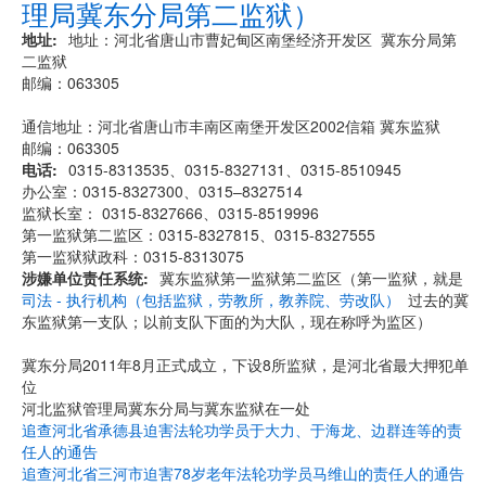
理局冀东分局第二监狱）
地址
地址：河北省唐山市曹妃甸区南堡经济开发区 冀东分局第
二监狱
邮编：063305
通信地址：河北省唐山市丰南区南堡开发区2002信箱 冀东监狱
邮编：063305
电话
0315-8313535、0315-8327131、0315-8510945
办公室：0315-8327300、0315–8327514
监狱长室： 0315-8327666、0315-8519996
第一监狱第二监区：0315-8327815、0315-8327555
第一监狱狱政科：0315-8313075
涉嫌单位责任系统
冀东监狱第一监狱第二监区（第一监狱，就是
司法 - 执行机构（包括监狱，劳教所，教养院、劳改队）
过去的冀
东监狱第一支队；以前支队下面的为大队，现在称呼为监区）
冀东分局2011年8月正式成立，下设8所监狱，是河北省最大押犯单
位
河北监狱管理局冀东分局与冀东监狱在一处
追查河北省承德县迫害法轮功学员于大力、于海龙、边群连等的责
任人的通告
追查河北省三河市迫害78岁老年法轮功学员马维山的责任人的通告