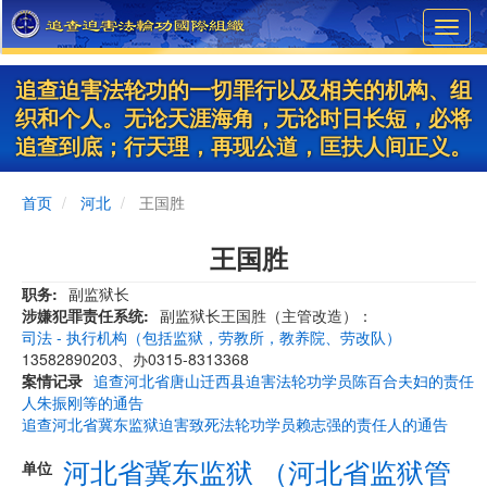
Skip
Toggl
to
navig
main
content
追查迫害法轮功的一切罪行以及相关的机构、组
织和个人。无论天涯海角，无论时日长短，必将
追查到底；行天理，再现公道，匡扶人间正义。
首页
河北
王国胜
王国胜
职务
副监狱长
涉嫌犯罪责任系统
副监狱长王国胜（主管改造）：
司法 - 执行机构（包括监狱，劳教所，教养院、劳改队）
13582890203、办0315-8313368
案情记录
追查河北省唐山迁西县迫害法轮功学员陈百合夫妇的责任
人朱振刚等的通告
追查河北省冀东监狱迫害致死法轮功学员赖志强的责任人的通告
河北省冀东监狱 （河北省监狱管
单位