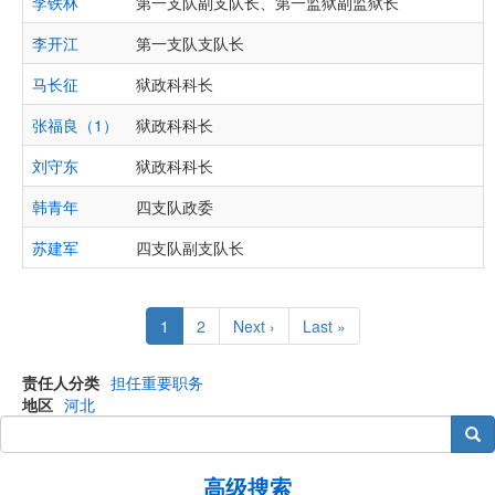
李铁林
第一支队副支队长、第一监狱副监狱长
李开江
第一支队支队长
马长征
狱政科科长
张福良（1）
狱政科科长
刘守东
狱政科科长
韩青年
四支队政委
苏建军
四支队副支队长
Pagination
Current
1
Page
2
Next
Next ›
Last
Last »
page
page
page
责任人分类
担任重要职务
地区
河北
搜索
高级搜索