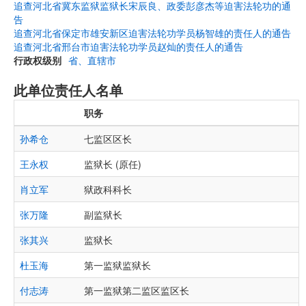
追查河北省冀东监狱监狱长宋辰良、政委彭彦杰等迫害法轮功的通
告
追查河北省保定市雄安新区迫害法轮功学员杨智雄的责任人的通告
追查河北省邢台市迫害法轮功学员赵灿的责任人的通告
行政权级别
省、直辖市
此单位责任人名单
职务
孙希仓
七监区区长
王永权
监狱长 (原任)
肖立军
狱政科科长
张万隆
副监狱长
张其兴
监狱长
杜玉海
第一监狱监狱长
付志涛
第一监狱第二监区监区长