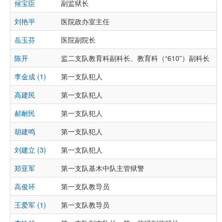
候宝臣
副监狱长
刘艳平
医院政办室主任
岳玉芬
医院副院长
陈开
监二支队教育科副科长、教育科（“610”）副科长
“
李金成 (1)
第一支队犯人
高建民
第一支队犯人
郝耐民
第一支队犯人
胡建鸣
第一支队犯人
刘建立 (3)
第一支队犯人
郑亚军
第一支队基木中队主管狱警
高俊环
第一支队教导员
王爱军 (1)
第一支队教导员