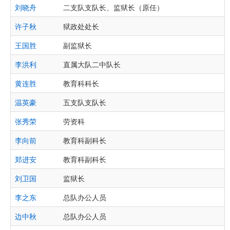
刘晓舟
二支队支队长、监狱长（原任）
许子秋
狱政处处长
王国胜
副监狱长
李洪利
直属大队二中队长
黄连胜
教育科科长
温英豪
五支队支队长
张秀荣
劳资科
李向前
教育科副科长
郑进安
教育科副科长
刘卫国
监狱长
李之东
总队办公人员
边中秋
总队办公人员