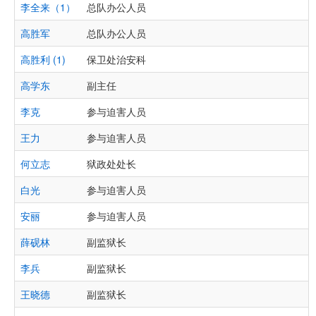
李全来（1）
总队办公人员
高胜军
总队办公人员
高胜利 (1)
保卫处治安科
高学东
副主任
李克
参与迫害人员
王力
参与迫害人员
何立志
狱政处处长
白光
参与迫害人员
安丽
参与迫害人员
薛砚林
副监狱长
李兵
副监狱长
王晓德
副监狱长