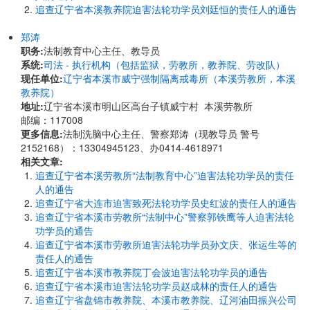
追查辽宁省本溪教养院迫害法轮功学员刘廷恒的责任人的通告
郑涛
职务:
法制教育中心主任、教导员
系统:
司法 - 执行机构（包括监狱，劳教所，教养院、劳改队）
现任单位:
辽宁省本溪市威宁强制隔离戒毒所（本溪劳教所，本溪
教养院）
地址:
辽宁省本溪市明山区高台子镇威宁村 本溪劳教所
邮编：117008
更多信息:
法制洗脑中心主任、警察郑涛（现教导员 警号
2152168）：13304945123、办0414-4618971
相关文章:
追查辽宁省本溪劳教所“法制教育中心”迫害法轮功学员的责任
人的通告
追查辽宁省大连市迫害致死法轮功学员史红波的责任人的通告
追查辽宁省本溪市劳教所“法制中心”警察郭铁鹰等人迫害法轮
功学员的通告
追查辽宁省本溪市劳教所迫害法轮功学员孙文庆、张运生等的
责任人的通告
追查辽宁省本溪市教养院丁会波迫害法轮功学员的通告
追查辽宁省本溪市迫害法轮功学员赵成林的责任人的通告
追查辽宁省盘锦市教养院、本溪市教养院、辽河油田振兴公司