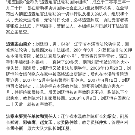
“追查国际”全称为“追查迫害法轮功国际组织”，成立于二零零三年一
月二十日，旨在帮助和协调国际社会正义力量及刑事机构，在全球
范围内彻底追查迫害法轮功的一切罪行以及相关的机构、组织和个
人，无论天涯海角，无论时日长短，必将追查到底，协助受害者将
罪犯送上法庭，严惩凶手，警醒世人。本组织从即日起对下述迫害
案立案追查。
追查案由简介：
刘廷恒，男，64岁，辽宁省本溪市法轮功学员，因
修炼法轮功，曾经四次被非法抓捕。2001年9月，刘廷恒被非法关押
在本溪教养院，被送进直属队的“小号”，警察将其两手背铐，隔日，
手和手腕都肿的很粗，一直铐了20多天。期间刘廷恒被迫害的大小
便失禁。期满后，刘廷恒又被非法加期半年。2006年10月28日，刘
廷恒的女婿付晓东在家中被高峪派出所绑架，后也在本溪教养院遭
受迫害，2007年12月中旬被警察打到休克。2007年4月12日，刘廷
恒再次被绑架，非法关押在本溪教养院，遭受强制洗脑迫害九个
月，并拒绝家属接见。后因刘廷恒被迫害致卧床不起、胸部以下全
部腹水，教养院才让其家属接回。2008年6月9日，刘廷恒在回家仅
二十天后，就被迫害致死。
涉案主要责任单位和责任人：
辽宁省本溪教养院所长
刘绍实
，副所
长
郑涛
、
郭铁鹰
、
赵文玉
，政委
陈仲维
，教导员
张仲实
，管理科科
长
孟令新
，原六大队大队长
刘江朋
。