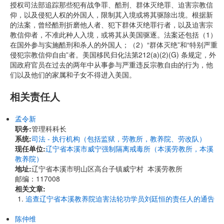
授权司法部追踪那些犯有战争罪、酷刑、群体灭绝罪、迫害宗教信
仰，以及侵犯人权的外国人，限制其入境或将其驱除出境。根据新
的法案，曾经酷刑折磨他人者、犯下群体灭绝罪行者，以及迫害宗
教信仰者，不准此种人入境，或将其从美国驱逐。法案还包括（1）
在国外参与实施酷刑和杀人的外国人；（2）“群体灭绝”和“特别严重
侵犯宗教信仰自由”者。美国移民归化法第212(a)(2)(G) 条规定，外
国政府官员在过去的两年中从事参与严重违反宗教自由的行为，他
们以及他们的家属和子女不得进入美国。
相关责任人
孟令新
职务:
管理科科长
系统:
司法 - 执行机构（包括监狱，劳教所，教养院、劳改队）
现任单位:
辽宁省本溪市威宁强制隔离戒毒所（本溪劳教所，本溪
教养院）
地址:
辽宁省本溪市明山区高台子镇威宁村 本溪劳教所
邮编：117008
相关文章:
追查辽宁省本溪教养院迫害法轮功学员刘廷恒的责任人的通告
陈仲维