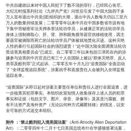
中共自建政以来对中国人民犯下了数不清的罪行，已经民心丧尽。
大纪元时报系列社论《九评共产党》问世后引发了中国大陆四千多
万人宣布退出中共党(团)组织的大潮，退出中共人数每天仍以三至六
万人的数量持续发展；二零零零年以来中共在中国多数省市设有地
下集中营秘密非法关押杀害法轮功学员，从健康正常的法轮功学员
身体上强制摘取心、肝、肾、肺和眼角膜等器官供移植使用，因主
要器官被摘除而死亡的法轮功学员尸体被就地焚化灭迹。这种灭绝
人性的暴行引起国际社会的强烈谴责！“赴中国大陆全面调查法轮功
受迫害真相委员会”已成立。自二零零三年以来包括江泽民在内的涉
嫌参与迫害的中共官员已有三十人在国际上被以“群体灭绝罪、反人
类罪及酷刑罪”正式起诉。二零零五年十月九日“追查国际”全面启动
了 “全球监视追踪系统”，涉案凶手和直接责任人会被列入全球监视
追踪名单。
“追查国际”从即日起对涉案主要责任单位和责任人进行全面追查，进
一步核查其犯罪事实。本组织欢迎知情人收集保存上述人员的犯罪
事实和证据（包括文字、图片、录音、录像等）及其贪污腐败、拥
有不法资产及海外资产（无论以何种方式藏匿转移）的情况，以安
全可靠的方式送交本组织。
附件 ：
“
禁止酷刑犯入境美国法案
”（Anti-Atrocity Alien Deportation
Act）：二零零四年十二月十七日美国总统布什在华盛顿签署法案，