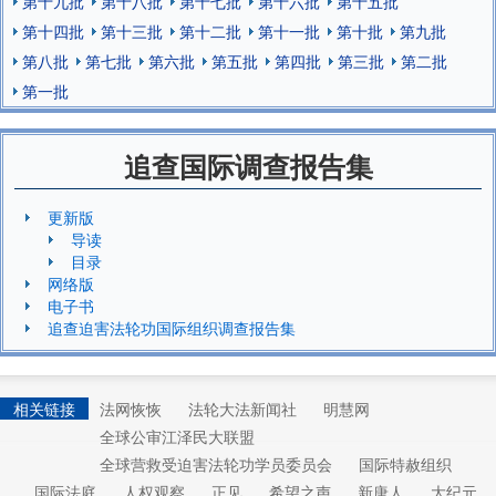
第十九批
第十八批
第十七批
第十六批
第十五批
第十四批
第十三批
第十二批
第十一批
第十批
第九批
第八批
第七批
第六批
第五批
第四批
第三批
第二批
第一批
追查国际调查报告集
更新版
导读
目录
网络版
电子书
追查迫害法轮功国际组织调查报告集
相关链接
法网恢恢
法轮大法新闻社
明慧网
全球公审江泽民大联盟
全球营救受迫害法轮功学员委员会
国际特赦组织
国际法庭
人权观察
正见
希望之声
新唐人
大纪元