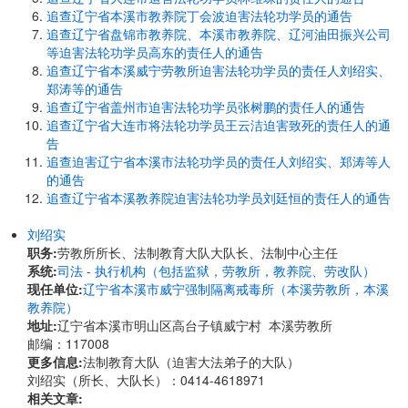
追查辽宁省本溪市教养院丁会波迫害法轮功学员的通告
追查辽宁省盘锦市教养院、本溪市教养院、辽河油田振兴公司
等迫害法轮功学员高东的责任人的通告
追查辽宁省本溪威宁劳教所迫害法轮功学员的责任人刘绍实、
郑涛等的通告
追查辽宁省盖州市迫害法轮功学员张树鹏的责任人的通告
追查辽宁省大连市将法轮功学员王云洁迫害致死的责任人的通
告
追查迫害辽宁省本溪市法轮功学员的责任人刘绍实、郑涛等人
的通告
追查辽宁省本溪教养院迫害法轮功学员刘廷恒的责任人的通告
刘绍实
职务:
劳教所所长、法制教育大队大队长、法制中心主任
系统:
司法 - 执行机构（包括监狱，劳教所，教养院、劳改队）
现任单位:
辽宁省本溪市威宁强制隔离戒毒所（本溪劳教所，本溪
教养院）
地址:
辽宁省本溪市明山区高台子镇威宁村 本溪劳教所
邮编：117008
更多信息:
法制教育大队（迫害大法弟子的大队）
刘绍实（所长、大队长）：0414-4618971
相关文章: