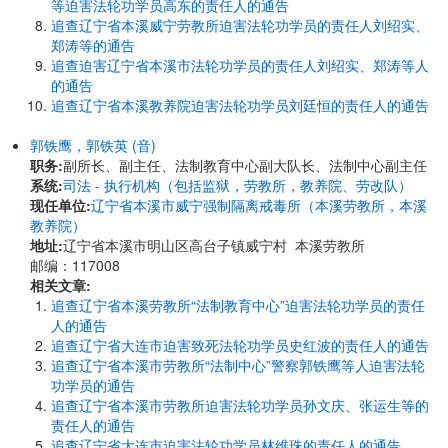
等迫害法轮功学员高东的责任人的通告
追查辽宁省本溪威宁劳教所迫害法轮功学员的责任人刘绍实、
郑涛等的通告
追查迫害辽宁省本溪市法轮功学员的责任人刘绍实、郑涛等人
的通告
追查辽宁省本溪教养院迫害法轮功学员刘廷恒的责任人的通告
郭铁鹰，郭铁英 (音)
职务:
副所长、副主任、法制教育中心副大队长、法制中心副主任
系统:
司法 - 执行机构（包括监狱，劳教所，教养院、劳改队）
现任单位:
辽宁省本溪市威宁强制隔离戒毒所（本溪劳教所，本溪
教养院）
地址:
辽宁省本溪市明山区高台子镇威宁村 本溪劳教所
邮编：117008
相关文章:
追查辽宁省本溪劳教所“法制教育中心”迫害法轮功学员的责任
人的通告
追查辽宁省大连市迫害致死法轮功学员史红波的责任人的通告
追查辽宁省本溪市劳教所“法制中心”警察郭铁鹰等人迫害法轮
功学员的通告
追查辽宁省本溪市劳教所迫害法轮功学员孙文庆、张运生等的
责任人的通告
追查辽宁省大连市迫害法轮功学员林维珠的责任人的通告