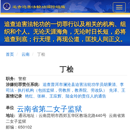
Skip
Toggl
to
navig
main
content
追查迫害法轮功的一切罪行以及相关的机构、组
织和个人。无论天涯海角，无论时日长短，必将
追查到底；行天理，再现公道，匡扶人间正义。
首页
云南
丁桧
丁桧
职务
警察
涉嫌犯罪责任系统
追查普洱市澜沧县迫害法轮功学员胡秉清、李
司法 - 执行机构（包括监狱，劳教所，教养院、劳改队）
先泽、王
案情记录
艳红、张林、王应辉、陆金玲的责任人的通告
云南省第二女子监狱
单位
地址
通讯地址：云南昆明市西郊五华区教场北路440号 云南省第
二女子监狱
邮编：650102