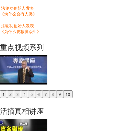
法轮功创始人发表
《为什么会有人类》
法轮功创始人发表
《为什么要救度众生》
重点视频系列
1
2
3
4
5
6
7
8
9
10
Previous
Next
活摘真相讲座