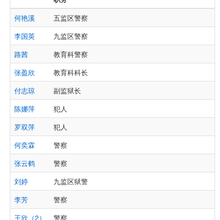
何艳溪
五监区警察
李国英
九监区警察
路茜
教育科警察
张盈欣
教育科科长
付志琼
副监狱长
陈娜萍
犯人
罗双萍
犯人
何奕霖
警察
张云鹤
警察
刘婷
九监区狱警
李芳
警察
王欣（2）
警察