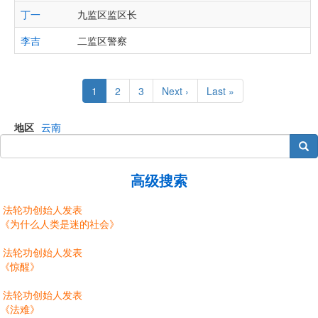
丁一
九监区监区长
李吉
二监区警察
Pagination
Current
1
Page
2
Page
3
Next
Next ›
Last
Last »
page
page
page
地区
云南
搜索
高级搜索
法轮功创始人发表
《为什么人类是迷的社会》
法轮功创始人发表
《惊醒》
法轮功创始人发表
《法难》