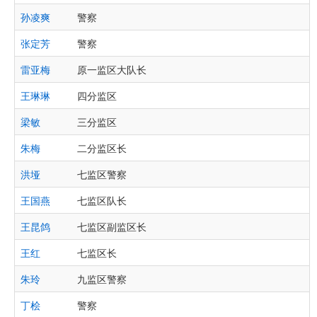
孙凌爽
警察
张定芳
警察
雷亚梅
原一监区大队长
王琳琳
四分监区
梁敏
三分监区
朱梅
二分监区长
洪垭
七监区警察
王国燕
七监区队长
王昆鸽
七监区副监区长
王红
七监区长
朱玲
九监区警察
丁桧
警察