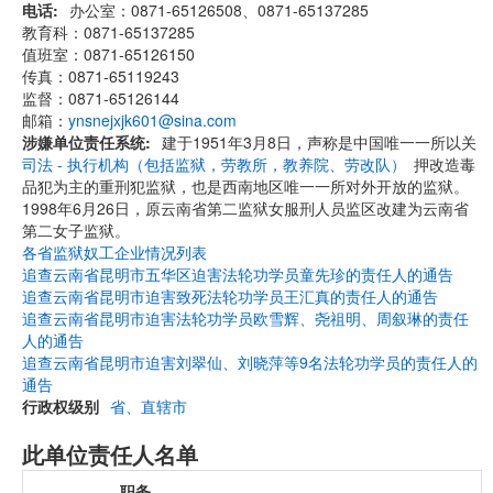
电话
办公室：0871-65126508、0871-65137285
教育科：0871-65137285
值班室：0871-65126150
传真：0871-65119243
监督：0871-65126144
邮箱：
ynsnejxjk601@sina.com
涉嫌单位责任系统
建于1951年3月8日，声称是中国唯一一所以关
司法 - 执行机构（包括监狱，劳教所，教养院、劳改队）
押改造毒
品犯为主的重刑犯监狱，也是西南地区唯一一所对外开放的监狱。
1998年6月26日，原云南省第二监狱女服刑人员监区改建为云南省
第二女子监狱。
各省监狱奴工企业情况列表
追查云南省昆明市五华区迫害法轮功学员童先珍的责任人的通告
追查云南省昆明市迫害致死法轮功学员王汇真的责任人的通告
追查云南省昆明市迫害法轮功学员欧雪辉、尧祖明、周叙琳的责任
人的通告
追查云南省昆明市迫害刘翠仙、刘晓萍等9名法轮功学员的责任人的
通告
行政权级别
省、直辖市
此单位责任人名单
职务