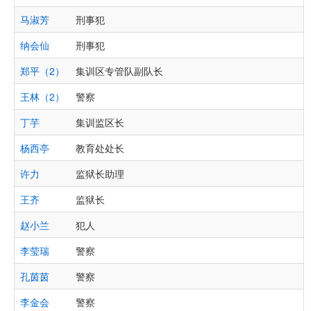
马淑芳
刑事犯
纳会仙
刑事犯
郑平（2）
集训区专管队副队长
王林（2）
警察
丁芋
集训监区长
杨西亭
教育处处长
许力
监狱长助理
王齐
监狱长
赵小兰
犯人
李莹瑞
警察
孔茵茵
警察
李金会
警察