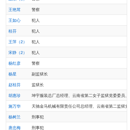
王艳茸
警察
王如心
犯人
桂芬
犯人
王萍（2）
犯人
宋静（2）
犯人
杨红彦
警察
杨星
副监狱长
赵桂芬
监狱长
胡惠珍
坤宇服装总厂总经理、云南省第二女子监狱党委委员、
施万华
天驰金马机械有限责任公司总经理、云南省第二监狱党
杨树兰
刑事犯
唐忠梅
刑事犯