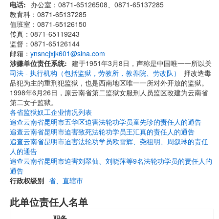
电话
办公室：0871-65126508、0871-65137285
教育科：0871-65137285
值班室：0871-65126150
传真：0871-65119243
监督：0871-65126144
邮箱：
ynsnejxjk601@sina.com
涉嫌单位责任系统
建于1951年3月8日，声称是中国唯一一所以关
司法 - 执行机构（包括监狱，劳教所，教养院、劳改队）
押改造毒
品犯为主的重刑犯监狱，也是西南地区唯一一所对外开放的监狱。
1998年6月26日，原云南省第二监狱女服刑人员监区改建为云南省
第二女子监狱。
各省监狱奴工企业情况列表
追查云南省昆明市五华区迫害法轮功学员童先珍的责任人的通告
追查云南省昆明市迫害致死法轮功学员王汇真的责任人的通告
追查云南省昆明市迫害法轮功学员欧雪辉、尧祖明、周叙琳的责任
人的通告
追查云南省昆明市迫害刘翠仙、刘晓萍等9名法轮功学员的责任人的
通告
行政权级别
省、直辖市
此单位责任人名单
职务