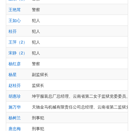
王艳茸
警察
王如心
犯人
桂芬
犯人
王萍（2）
犯人
宋静（2）
犯人
杨红彦
警察
杨星
副监狱长
赵桂芬
监狱长
胡惠珍
坤宇服装总厂总经理、云南省第二女子监狱党委委员、
施万华
天驰金马机械有限责任公司总经理、云南省第二监狱党
杨树兰
刑事犯
唐忠梅
刑事犯