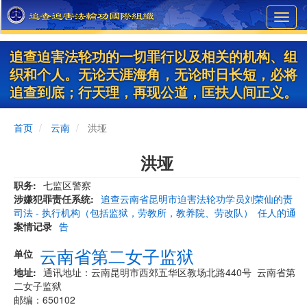
Skip
Toggl
to
navig
main
content
追查迫害法轮功的一切罪行以及相关的机构、组
织和个人。无论天涯海角，无论时日长短，必将
追查到底；行天理，再现公道，匡扶人间正义。
首页
云南
洪垭
洪垭
职务
七监区警察
涉嫌犯罪责任系统
追查云南省昆明市迫害法轮功学员刘荣仙的责
司法 - 执行机构（包括监狱，劳教所，教养院、劳改队）
任人的通
案情记录
告
云南省第二女子监狱
单位
地址
通讯地址：云南昆明市西郊五华区教场北路440号 云南省第
二女子监狱
邮编：650102