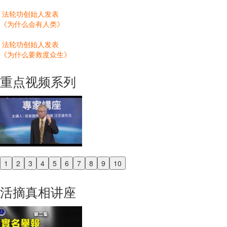
法轮功创始人发表
《为什么会有人类》
法轮功创始人发表
《为什么要救度众生》
重点视频系列
1
2
3
4
5
6
7
8
9
10
Previous
Next
活摘真相讲座