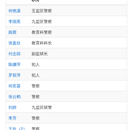
何艳溪
五监区警察
李国英
九监区警察
路茜
教育科警察
张盈欣
教育科科长
付志琼
副监狱长
陈娜萍
犯人
罗双萍
犯人
何奕霖
警察
张云鹤
警察
刘婷
九监区狱警
李芳
警察
王欣（2）
警察