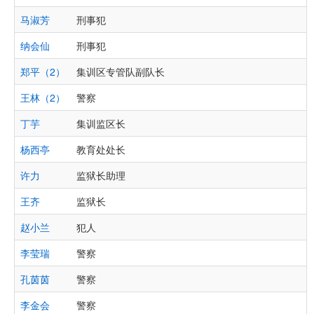
马淑芳
刑事犯
纳会仙
刑事犯
郑平（2）
集训区专管队副队长
王林（2）
警察
丁芋
集训监区长
杨西亭
教育处处长
许力
监狱长助理
王齐
监狱长
赵小兰
犯人
李莹瑞
警察
孔茵茵
警察
李金会
警察