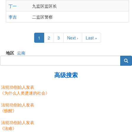
丁一
九监区监区长
李吉
二监区警察
Pagination
Current
1
Page
2
Page
3
Next
Next ›
Last
Last »
page
page
page
地区
云南
搜索
高级搜索
法轮功创始人发表
《为什么人类是迷的社会》
法轮功创始人发表
《惊醒》
法轮功创始人发表
《法难》