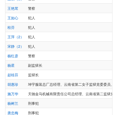
王艳茸
警察
王如心
犯人
桂芬
犯人
王萍（2）
犯人
宋静（2）
犯人
杨红彦
警察
杨星
副监狱长
赵桂芬
监狱长
胡惠珍
坤宇服装总厂总经理、云南省第二女子监狱党委委员、
施万华
天驰金马机械有限责任公司总经理、云南省第二监狱党
杨树兰
刑事犯
唐忠梅
刑事犯