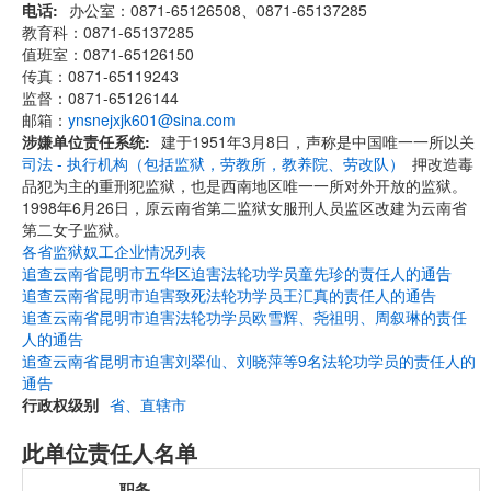
电话
办公室：0871-65126508、0871-65137285
教育科：0871-65137285
值班室：0871-65126150
传真：0871-65119243
监督：0871-65126144
邮箱：
ynsnejxjk601@sina.com
涉嫌单位责任系统
建于1951年3月8日，声称是中国唯一一所以关
司法 - 执行机构（包括监狱，劳教所，教养院、劳改队）
押改造毒
品犯为主的重刑犯监狱，也是西南地区唯一一所对外开放的监狱。
1998年6月26日，原云南省第二监狱女服刑人员监区改建为云南省
第二女子监狱。
各省监狱奴工企业情况列表
追查云南省昆明市五华区迫害法轮功学员童先珍的责任人的通告
追查云南省昆明市迫害致死法轮功学员王汇真的责任人的通告
追查云南省昆明市迫害法轮功学员欧雪辉、尧祖明、周叙琳的责任
人的通告
追查云南省昆明市迫害刘翠仙、刘晓萍等9名法轮功学员的责任人的
通告
行政权级别
省、直辖市
此单位责任人名单
职务