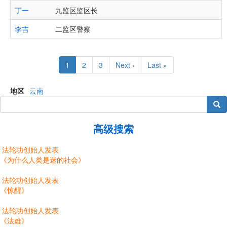
丁一
九监区监区长
李吉
二监区警察
Pagination
Current
1
Page
2
Page
3
Next
Next ›
Last
Last »
page
page
page
地区
云南
搜索
高级搜索
法轮功创始人发表
《为什么人类是迷的社会》
法轮功创始人发表
《惊醒》
法轮功创始人发表
《法难》