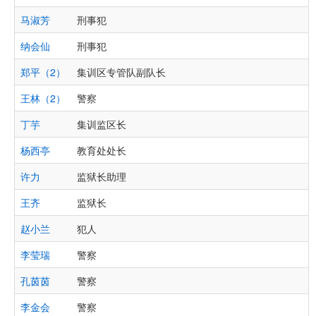
马淑芳
刑事犯
纳会仙
刑事犯
郑平（2）
集训区专管队副队长
王林（2）
警察
丁芋
集训监区长
杨西亭
教育处处长
许力
监狱长助理
王齐
监狱长
赵小兰
犯人
李莹瑞
警察
孔茵茵
警察
李金会
警察