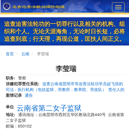
Skip
Toggl
to
navig
main
content
追查迫害法轮功的一切罪行以及相关的机构、组
织和个人。无论天涯海角，无论时日长短，必将
追查到底；行天理，再现公道，匡扶人间正义。
首页
云南
李莹瑞
李莹瑞
职务
警察
涉嫌犯罪责任系统
追查云南省昆明市等迫害法轮功学员赵飞琼的
司法 - 执行机构（包括监狱，劳教所，教养院、劳改队）
责任人的
案情记录
通告
云南省第二女子监狱
单位
地址
通讯地址：云南昆明市西郊五华区教场北路440号 云南省第
二女子监狱
邮编：650102