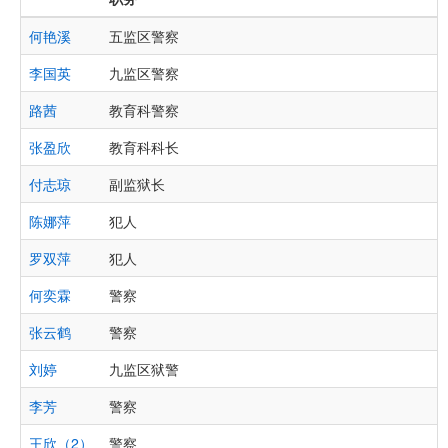
何艳溪
五监区警察
李国英
九监区警察
路茜
教育科警察
张盈欣
教育科科长
付志琼
副监狱长
陈娜萍
犯人
罗双萍
犯人
何奕霖
警察
张云鹤
警察
刘婷
九监区狱警
李芳
警察
王欣（2）
警察