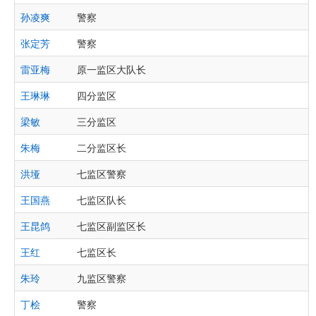
孙凌爽
警察
张定芳
警察
雷亚梅
原一监区大队长
王琳琳
四分监区
梁敏
三分监区
朱梅
二分监区长
洪垭
七监区警察
王国燕
七监区队长
王昆鸽
七监区副监区长
王红
七监区长
朱玲
九监区警察
丁桧
警察