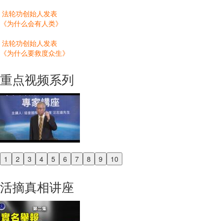
法轮功创始人发表
《为什么会有人类》
法轮功创始人发表
《为什么要救度众生》
重点视频系列
1
2
3
4
5
6
7
8
9
10
Previous
Next
活摘真相讲座