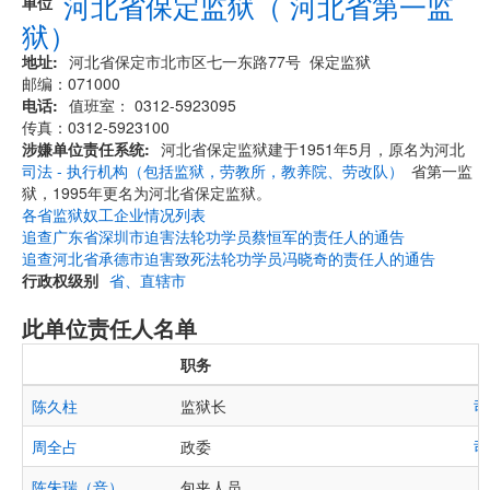
河北省保定监狱（ 河北省第一监
单位
狱）
地址
河北省保定市北市区七一东路77号 保定监狱
邮编：071000
电话
值班室： 0312-5923095
传真：0312-5923100
涉嫌单位责任系统
河北省保定监狱建于1951年5月，原名为河北
司法 - 执行机构（包括监狱，劳教所，教养院、劳改队）
省第一监
狱，1995年更名为河北省保定监狱。
各省监狱奴工企业情况列表
追查广东省深圳市迫害法轮功学员蔡恒军的责任人的通告
追查河北省承德市迫害致死法轮功学员冯晓奇的责任人的通告
行政权级别
省、直辖市
此单位责任人名单
职务
陈久柱
监狱长
司
周全占
政委
司
陈朱瑞（音）
包夹人员