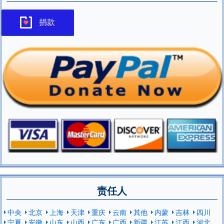
捐款
责任人
中央
北京
上海
天津
重庆
云南
其他
内蒙
吉林
四川
宁夏
安徽
山东
山西
广东
广西
新疆
江苏
江西
河北