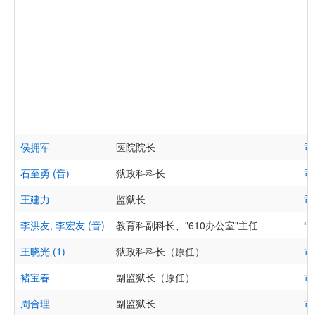
侯拥军
医院院长
司
石至勇 (音)
狱政科科长
司
王建力
监狱长
司
李洪友, 李宏友 (音)
教育科副科长、"610办公室"主任
“
王晓光 (1)
狱政科科长（原任）
司
褚宝春
副监狱长（原任）
司
周合理
副监狱长
司