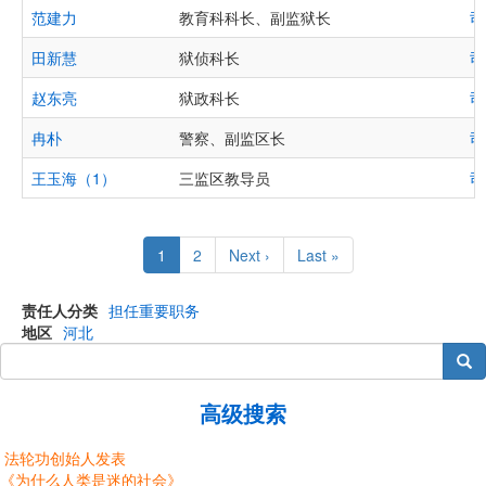
范建力
教育科科长、副监狱长
司
田新慧
狱侦科长
司
赵东亮
狱政科长
司
冉朴
警察、副监区长
司
王玉海（1）
三监区教导员
司
Pagination
Current
1
Page
2
Next
Next ›
Last
Last »
page
page
page
责任人分类
担任重要职务
地区
河北
搜索
高级搜索
法轮功创始人发表
《为什么人类是迷的社会》