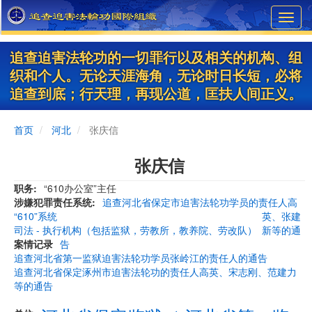
Skip
Toggl
to
navig
main
content
追查迫害法轮功的一切罪行以及相关的机构、组
织和个人。无论天涯海角，无论时日长短，必将
追查到底；行天理，再现公道，匡扶人间正义。
首页
河北
张庆信
张庆信
职务
“610办公室”主任
涉嫌犯罪责任系统
追查河北省保定市迫害法轮功学员的责任人高
“610”系统
英、张建
司法 - 执行机构（包括监狱，劳教所，教养院、劳改队）
新等的通
案情记录
告
追查河北省第一监狱迫害法轮功学员张岭江的责任人的通告
追查河北省保定涿州市迫害法轮功的责任人高英、宋志刚、范建力
等的通告