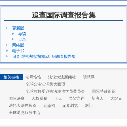
追查国际调查报告集
更新版
导读
目录
网络版
电子书
追查迫害法轮功国际组织调查报告集
相关链接
法网恢恢
法轮大法新闻社
明慧网
全球公审江泽民大联盟
全球营救受迫害法轮功学员委员会
国际特赦组织
国际法庭
人权观察
正见
希望之声
新唐人
大纪元
法轮大法在长春
动态网
无界浏览
网门
全球退党服务中心