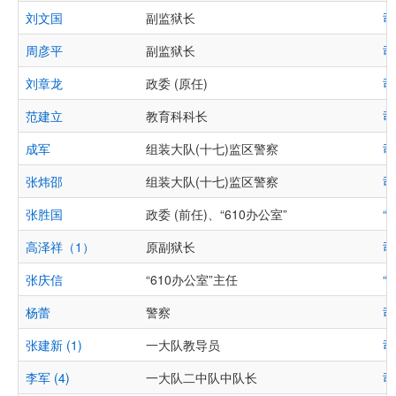
刘文国
副监狱长
司
周彦平
副监狱长
司
刘章龙
政委 (原任)
司
范建立
教育科科长
司
成军
组装大队(十七)监区警察
司
张炜邵
组装大队(十七)监区警察
司
张胜国
政委 (前任)、“610办公室”
“
高泽祥（1）
原副狱长
司
张庆信
“610办公室”主任
“
杨蕾
警察
司
张建新 (1)
一大队教导员
司
李军 (4)
一大队二中队中队长
司