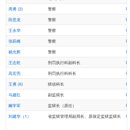
周勇 (2)
警察
司
田思龙
警察
司
王永华
警察
司
张跃峰
警察
司
杨光辉
警察
司
王志乾
刑罚执行科副科长
司
高宏亮
刑罚执行科科长
司
王勇 (6)
狱侦科长
司
马建红
副监狱长
司
阚学军
监狱长（原任）
司
刘建华（1）
省监狱管理局副局长、原保定监狱监狱长
司