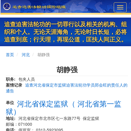
Skip
Toggl
to
navig
main
content
追查迫害法轮功的一切罪行以及相关的机构、组
织和个人。无论天涯海角，无论时日长短，必将
追查到底；行天理，再现公道，匡扶人间正义。
首页
河北
胡静强
胡静强
职务
包夹人员
案情记录
追查河北省保定市监狱迫害法轮功学员郑会旺的责任人的
通告
河北省保定监狱（ 河北省第一监
单位
狱）
地址
河北省保定市北市区七一东路77号 保定监狱
邮编：071000
电话
值班室： 0312-5923095