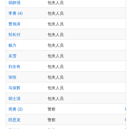
胡静强
包夹人员
李勇 (4)
包夹人员
曹旭涛
包夹人员
邹长付
包夹人员
杨力
包夹人员
吴雪
包夹人员
刘全有
包夹人员
张恒
包夹人员
马保辉
包夹人员
胡士清
包夹人员
周勇 (2)
警察
司
田思龙
警察
司