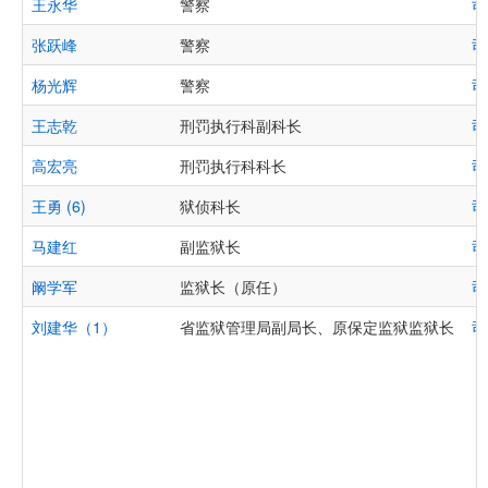
王永华
警察
司
张跃峰
警察
司
杨光辉
警察
司
王志乾
刑罚执行科副科长
司
高宏亮
刑罚执行科科长
司
王勇 (6)
狱侦科长
司
马建红
副监狱长
司
阚学军
监狱长（原任）
司
刘建华（1）
省监狱管理局副局长、原保定监狱监狱长
司