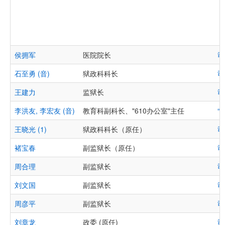
侯拥军
医院院长
司
石至勇 (音)
狱政科科长
司
王建力
监狱长
司
李洪友, 李宏友 (音)
教育科副科长、"610办公室"主任
“
王晓光 (1)
狱政科科长（原任）
司
褚宝春
副监狱长（原任）
司
周合理
副监狱长
司
刘文国
副监狱长
司
周彦平
副监狱长
司
刘章龙
政委 (原任)
司