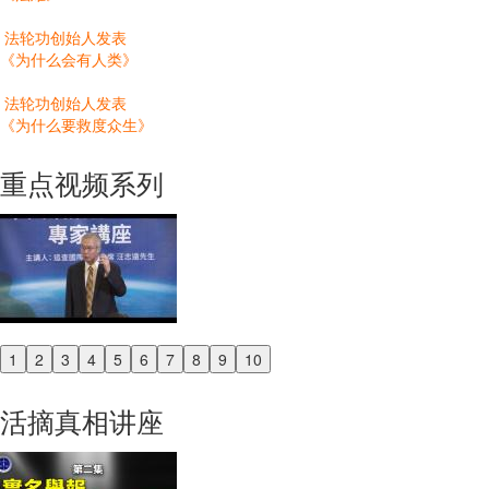
法轮功创始人发表
《为什么会有人类》
法轮功创始人发表
《为什么要救度众生》
重点视频系列
1
2
3
4
5
6
7
8
9
10
Previous
Next
活摘真相讲座