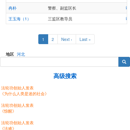
冉朴
警察、副监区长
司
王玉海（1）
三监区教导员
司
Pagination
Current
1
Page
2
Next
Next ›
Last
Last »
page
page
page
地区
河北
搜索
高级搜索
法轮功创始人发表
《为什么人类是迷的社会》
法轮功创始人发表
《惊醒》
法轮功创始人发表
《法难》