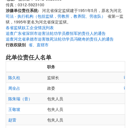
传真：0312-5923100
涉嫌单位责任系统
河北省保定监狱建于1951年5月，原名为河北
司法 - 执行机构（包括监狱，劳教所，教养院、劳改队）
省第一监
狱，1995年更名为河北省保定监狱。
各省监狱奴工企业情况列表
追查广东省深圳市迫害法轮功学员蔡恒军的责任人的通告
追查河北省承德市迫害致死法轮功学员冯晓奇的责任人的通告
行政权级别
省、直辖市
此单位责任人名单
职务
陈久柱
监狱长
司
周全占
政委
司
陈朱瑞（音）
包夹人员
王敬坡
包夹人员
赵雷
包夹人员