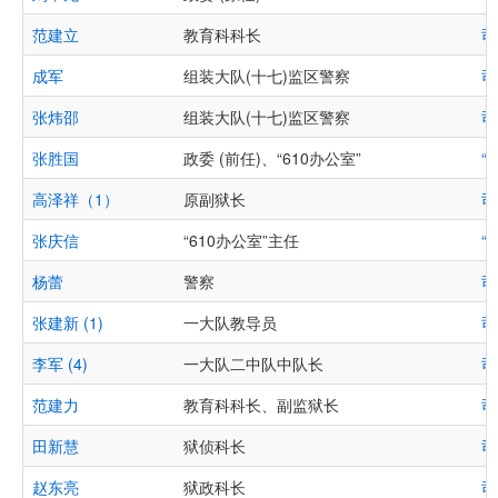
范建立
教育科科长
司
成军
组装大队(十七)监区警察
司
张炜邵
组装大队(十七)监区警察
司
张胜国
政委 (前任)、“610办公室”
“
高泽祥（1）
原副狱长
司
张庆信
“610办公室”主任
“
杨蕾
警察
司
张建新 (1)
一大队教导员
司
李军 (4)
一大队二中队中队长
司
范建力
教育科科长、副监狱长
司
田新慧
狱侦科长
司
赵东亮
狱政科长
司