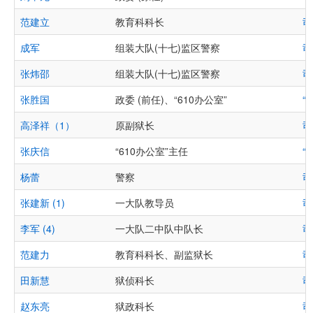
范建立
教育科科长
司
成军
组装大队(十七)监区警察
司
张炜邵
组装大队(十七)监区警察
司
张胜国
政委 (前任)、“610办公室”
“
高泽祥（1）
原副狱长
司
张庆信
“610办公室”主任
“
杨蕾
警察
司
张建新 (1)
一大队教导员
司
李军 (4)
一大队二中队中队长
司
范建力
教育科科长、副监狱长
司
田新慧
狱侦科长
司
赵东亮
狱政科长
司