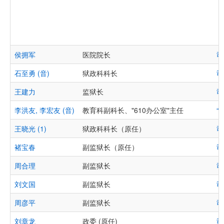
侯拥军
医院院长
司
石至勇 (音)
狱政科科长
司
王建力
监狱长
司
李洪友, 李宏友 (音)
教育科副科长、"610办公室"主任
“
王晓光 (1)
狱政科科长（原任）
司
褚宝春
副监狱长（原任）
司
周合理
副监狱长
司
刘文国
副监狱长
司
周彦平
副监狱长
司
刘章龙
政委 (原任)
司