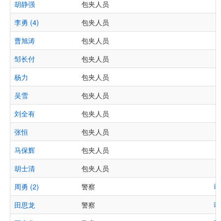
胡静强
包夹人员
李勇 (4)
包夹人员
曹旭涛
包夹人员
邹长付
包夹人员
杨力
包夹人员
吴雪
包夹人员
刘全有
包夹人员
张恒
包夹人员
马保辉
包夹人员
胡士清
包夹人员
周勇 (2)
警察
司
田思龙
警察
司