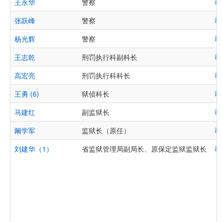
王永华
警察
司
张跃峰
警察
司
杨光辉
警察
司
王志乾
刑罚执行科副科长
司
高宏亮
刑罚执行科科长
司
王勇 (6)
狱侦科长
司
马建红
副监狱长
司
阚学军
监狱长（原任）
司
刘建华（1）
省监狱管理局副局长、原保定监狱监狱长
司