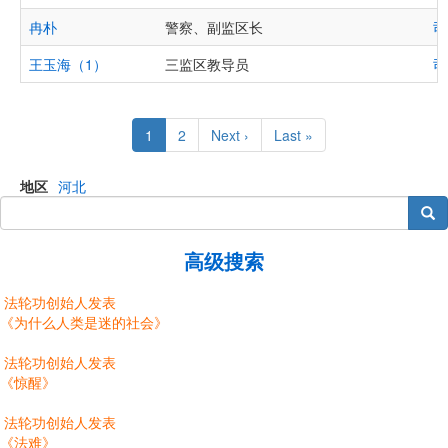
冉朴
警察、副监区长
司
王玉海（1）
三监区教导员
司
Pagination
Current
1
Page
2
Next
Next ›
Last
Last »
page
page
page
地区
河北
搜索
高级搜索
法轮功创始人发表
《为什么人类是迷的社会》
法轮功创始人发表
《惊醒》
法轮功创始人发表
《法难》