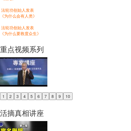
法轮功创始人发表
《为什么会有人类》
法轮功创始人发表
《为什么要救度众生》
重点视频系列
1
2
3
4
5
6
7
8
9
10
Previous
Next
活摘真相讲座