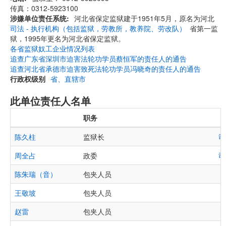
传真：0312-5923100
涉嫌单位责任系统
河北省保定监狱建于1951年5月，原名为河北
司法 - 执行机构（包括监狱，劳教所，教养院、劳改队）
省第一监
狱，1995年更名为河北省保定监狱。
各省监狱奴工企业情况列表
追查广东省深圳市迫害法轮功学员蔡恒军的责任人的通告
追查河北省承德市迫害致死法轮功学员冯晓奇的责任人的通告
行政权级别
省、直辖市
此单位责任人名单
职务
陈久柱
监狱长
司
周全占
政委
司
陈朱瑞（音）
包夹人员
王敬坡
包夹人员
赵雷
包夹人员