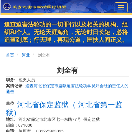
Skip
Toggl
to
navig
main
content
追查迫害法轮功的一切罪行以及相关的机构、组
织和个人。无论天涯海角，无论时日长短，必将
追查到底；行天理，再现公道，匡扶人间正义。
首页
河北
刘全有
刘全有
职务
包夹人员
案情记录
追查河北省保定市监狱迫害法轮功学员郑会旺的责任人的
通告
河北省保定监狱（ 河北省第一监
单位
狱）
地址
河北省保定市北市区七一东路77号 保定监狱
邮编：071000
电话
值班室： 0312-5923095