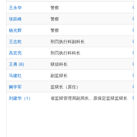
王永华
警察
司
张跃峰
警察
司
杨光辉
警察
司
王志乾
刑罚执行科副科长
司
高宏亮
刑罚执行科科长
司
王勇 (6)
狱侦科长
司
马建红
副监狱长
司
阚学军
监狱长（原任）
司
刘建华（1）
省监狱管理局副局长、原保定监狱监狱长
司