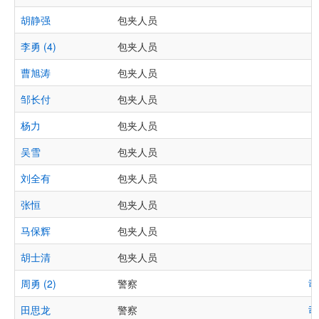
胡静强
包夹人员
李勇 (4)
包夹人员
曹旭涛
包夹人员
邹长付
包夹人员
杨力
包夹人员
吴雪
包夹人员
刘全有
包夹人员
张恒
包夹人员
马保辉
包夹人员
胡士清
包夹人员
周勇 (2)
警察
司
田思龙
警察
司