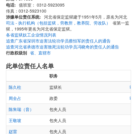
电话
值班室： 0312-5923095
传真：0312-5923100
涉嫌单位责任系统
河北省保定监狱建于1951年5月，原名为河北
司法 - 执行机构（包括监狱，劳教所，教养院、劳改队）
省第一监
狱，1995年更名为河北省保定监狱。
各省监狱奴工企业情况列表
追查广东省深圳市迫害法轮功学员蔡恒军的责任人的通告
追查河北省承德市迫害致死法轮功学员冯晓奇的责任人的通告
行政权级别
省、直辖市
此单位责任人名单
职务
陈久柱
监狱长
司
周全占
政委
司
陈朱瑞（音）
包夹人员
王敬坡
包夹人员
赵雷
包夹人员