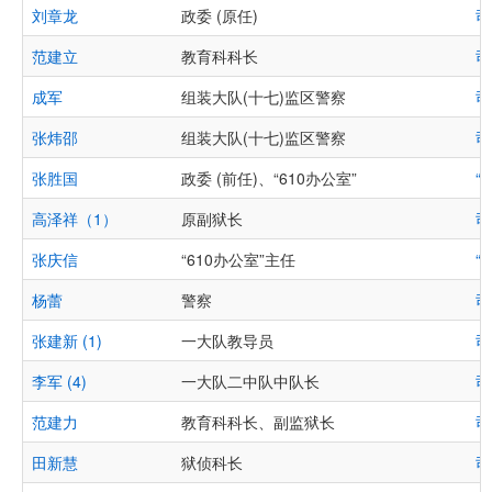
刘章龙
政委 (原任)
司
范建立
教育科科长
司
成军
组装大队(十七)监区警察
司
张炜邵
组装大队(十七)监区警察
司
张胜国
政委 (前任)、“610办公室”
“
高泽祥（1）
原副狱长
司
张庆信
“610办公室”主任
“
杨蕾
警察
司
张建新 (1)
一大队教导员
司
李军 (4)
一大队二中队中队长
司
范建力
教育科科长、副监狱长
司
田新慧
狱侦科长
司