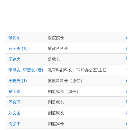
侯拥军
医院院长
司
石至勇 (音)
狱政科科长
司
王建力
监狱长
司
李洪友, 李宏友 (音)
教育科副科长、"610办公室"主任
“
王晓光 (1)
狱政科科长（原任）
司
褚宝春
副监狱长（原任）
司
周合理
副监狱长
司
刘文国
副监狱长
司
周彦平
副监狱长
司