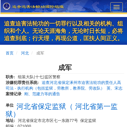
Skip
Toggl
to
navig
main
content
追查迫害法轮功的一切罪行以及相关的机构、组
织和个人。无论天涯海角，无论时日长短，必将
追查到底；行天理，再现公道，匡扶人间正义。
首页
河北
成军
成军
职务
组装大队(十七)监区警察
涉嫌犯罪责任系统
追查河北省保定涿州市迫害法轮功的责任人高
司法 - 执行机构（包括监狱，劳教所，教养院、劳改队）
英、宋志
案情记录
刚、范建力等的通告
河北省保定监狱（ 河北省第一监
单位
狱）
地址
河北省保定市北市区七一东路77号 保定监狱
邮编：071000