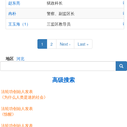
赵东亮
狱政科长
司
冉朴
警察、副监区长
司
王玉海（1）
三监区教导员
司
Pagination
Current
1
Page
2
Next
Next ›
Last
Last »
page
page
page
地区
河北
搜索
高级搜索
法轮功创始人发表
《为什么人类是迷的社会》
法轮功创始人发表
《惊醒》
法轮功创始人发表