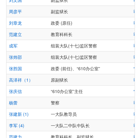
刘文国
副监狱长
司
周彦平
副监狱长
司
刘章龙
政委 (原任)
司
范建立
教育科科长
司
成军
组装大队(十七)监区警察
司
张炜邵
组装大队(十七)监区警察
司
张胜国
政委 (前任)、“610办公室”
“
高泽祥（1）
原副狱长
司
张庆信
“610办公室”主任
“
杨蕾
警察
司
张建新 (1)
一大队教导员
司
李军 (4)
一大队二中队中队长
司
范建力
教育科科长、副监狱长
司