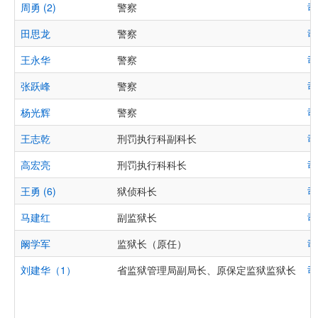
周勇 (2)
警察
司
田思龙
警察
司
王永华
警察
司
张跃峰
警察
司
杨光辉
警察
司
王志乾
刑罚执行科副科长
司
高宏亮
刑罚执行科科长
司
王勇 (6)
狱侦科长
司
马建红
副监狱长
司
阚学军
监狱长（原任）
司
刘建华（1）
省监狱管理局副局长、原保定监狱监狱长
司