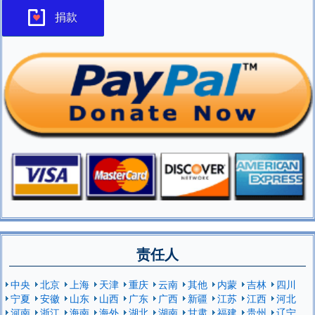
捐款
责任人
中央
北京
上海
天津
重庆
云南
其他
内蒙
吉林
四川
宁夏
安徽
山东
山西
广东
广西
新疆
江苏
江西
河北
河南
浙江
海南
海外
湖北
湖南
甘肃
福建
贵州
辽宁