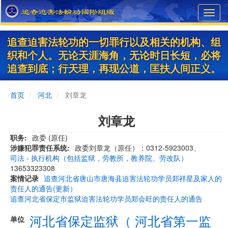
Skip
Toggl
to
navig
main
content
追查迫害法轮功的一切罪行以及相关的机构、组
织和个人。无论天涯海角，无论时日长短，必将
追查到底；行天理，再现公道，匡扶人间正义。
首页
河北
刘章龙
刘章龙
职务
政委 (原任)
涉嫌犯罪责任系统
政委刘章龙（原任）：0312-5923003、
司法 - 执行机构（包括监狱，劳教所，教养院、劳改队）
13653323308
案情记录
追查河北省唐山市唐海县迫害法轮功学员郑祥星及家人的
责任人的通告(更新）
追查河北省保定市监狱迫害法轮功学员郑会旺的责任人的通告
河北省保定监狱（ 河北省第一监
单位