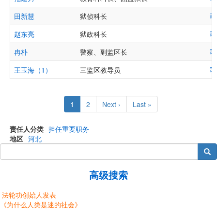
田新慧
狱侦科长
司
赵东亮
狱政科长
司
冉朴
警察、副监区长
司
王玉海（1）
三监区教导员
司
Pagination
Current
1
Page
2
Next
Next ›
Last
Last »
page
page
page
责任人分类
担任重要职务
地区
河北
搜索
高级搜索
法轮功创始人发表
《为什么人类是迷的社会》