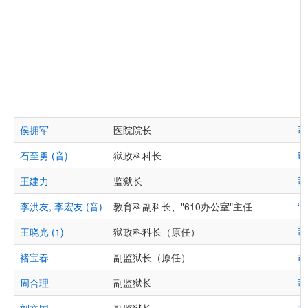
侯拥军
医院院长
司
石至勇 (音)
狱政科科长
司
王建力
监狱长
司
李洪友, 李宏友 (音)
教育科副科长、"610办公室"主任
“
王晓光 (1)
狱政科科长（原任）
司
褚宝春
副监狱长（原任）
司
周合理
副监狱长
司