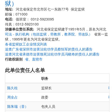
狱）
地址
河北省保定市北市区七一东路77号 保定监狱
邮编：071000
电话
值班室： 0312-5923095
传真：0312-5923100
涉嫌单位责任系统
河北省保定监狱建于1951年5月，原名为河北
司法 - 执行机构（包括监狱，劳教所，教养院、劳改队）
省第一监
狱，1995年更名为河北省保定监狱。
各省监狱奴工企业情况列表
追查广东省深圳市迫害法轮功学员蔡恒军的责任人的通告
追查河北省承德市迫害致死法轮功学员冯晓奇的责任人的通告
行政权级别
省、直辖市
此单位责任人名单
职务
陈久柱
监狱长
司
周全占
政委
司
陈朱瑞（音）
包夹人员