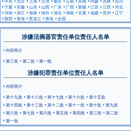
中央
北京
上海
天津
重庆
云南
其他
内蒙
吉林
四川
宁夏
安徽
山东
山西
广东
广西
新疆
江苏
江西
河北
河南
浙江
海南
海外
湖北
湖南
甘肃
福建
贵州
辽宁
陕西
青海
黑龙江
香港
全国
涉嫌活摘器官责任单位责任人名单
内容简介
第三批
第二批
第一批
涉嫌犯罪责任单位责任人名单
内容简介
第十九批
第十八批
第十七批
第十六批
第十五批
第十四批
第十三批
第十二批
第十一批
第十批
第九批
第八批
第七批
第六批
第五批
第四批
第三批
第二批
第一批