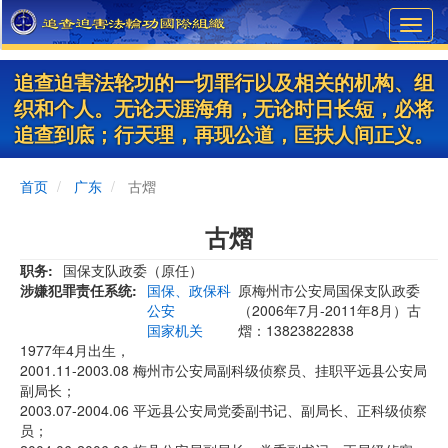
Skip
Toggl
to
navig
main
content
追查迫害法轮功的一切罪行以及相关的机构、组
织和个人。无论天涯海角，无论时日长短，必将
追查到底；行天理，再现公道，匡扶人间正义。
首页
广东
古熠
古熠
职务
国保支队政委（原任）
涉嫌犯罪责任系统
国保、政保科
原梅州市公安局国保支队政委
公安
（2006年7月-2011年8月）古
国家机关
熠：13823822838
1977年4月出生，
2001.11-2003.08 梅州市公安局副科级侦察员、挂职平远县公安局
副局长；
2003.07-2004.06 平远县公安局党委副书记、副局长、正科级侦察
员；