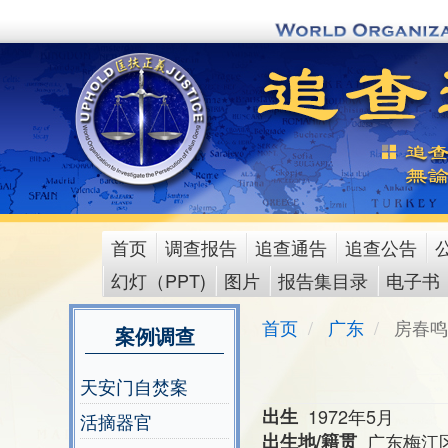
Skip
to
main
content
首页
调查报告
追查通告
追查公告
main
幻灯（PPT)
图片
报告集目录
电子书
menu
首页
广东
房春鸣
案例调查
天安门自焚案
出生
1972年5月
活摘器官
出生地/籍贯
广东梅江