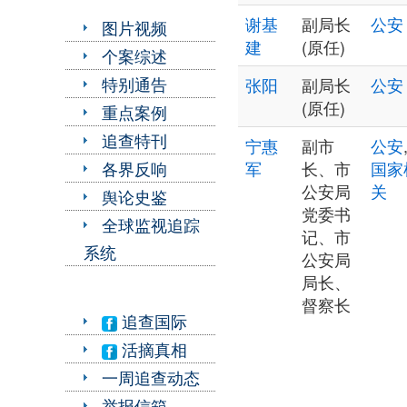
谢基
副局长
公安
图片视频
建
(原任)
个案综述
特别通告
张阳
副局长
公安
(原任)
重点案例
追查特刊
宁惠
副市
公安
各界反响
军
长、市
国家
公安局
关
舆论史鉴
党委书
全球监视追踪
记、市
系统
公安局
局长、
督察长
追查国际
活摘真相
一周追查动态
举报信箱