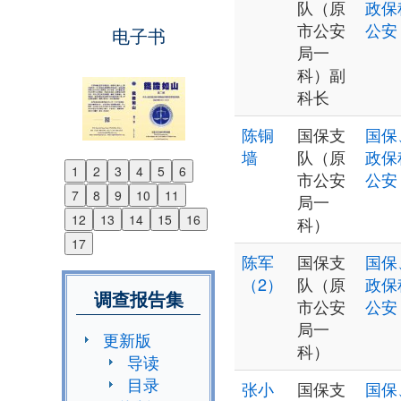
队（原
政保
市公安
公安
电子书
局一
科）副
科长
陈铜
国保支
国保
墙
队（原
政保
1
2
3
4
5
6
市公安
公安
Previous
7
8
9
10
11
局一
Next
12
13
14
15
16
科）
17
陈军
国保支
国保
（2）
队（原
政保
调查报告集
市公安
公安
局一
更新版
科）
导读
目录
张小
国保支
国保