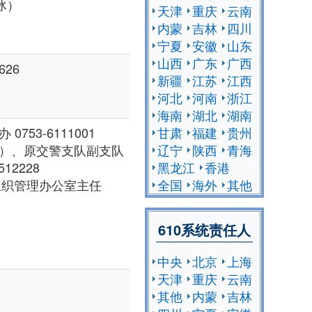
冰）
天津
重庆
云南
内蒙
吉林
四川
宁夏
安徽
山东
山西
广东
广西
26
新疆
江苏
江西
河北
河南
浙江
海南
湖北
湖南
甘肃
福建
贵州
53-6111001
辽宁
陕西
青海
任）、原交警支队副支队
黑龙江
香港
12228
全国
海外
其他
组织管理办公室主任
610系统责任人
中央
北京
上海
天津
重庆
云南
其他
内蒙
吉林