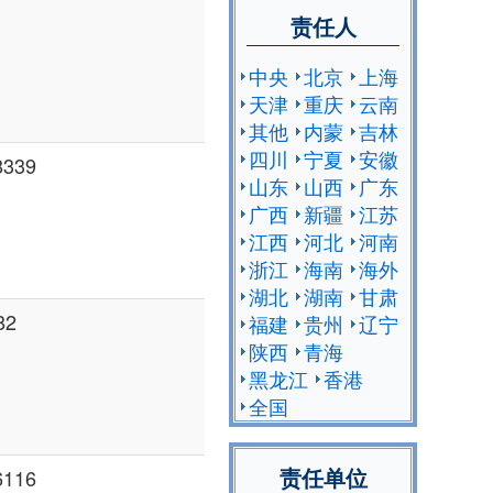
责任人
中央
北京
上海
天津
重庆
云南
其他
内蒙
吉林
四川
宁夏
安徽
339
山东
山西
广东
广西
新疆
江苏
江西
河北
河南
浙江
海南
海外
湖北
湖南
甘肃
82
福建
贵州
辽宁
陕西
青海
黑龙江
香港
全国
责任单位
116