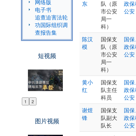
网络版
东
队（原
政保
电子书
市公安
公安
追查迫害法轮
局一
功国际组织调
科）
查报告集
陈汉
国保支
国保
模
队（原
政保
市公安
公安
短视频
局一
科）
黄小
国保支
国保
红
队主任
政保
科员
公安
1
2
Previous
谢煜
国保支
国保
Next
锋
队副大
政保
图片视频
队长
公安