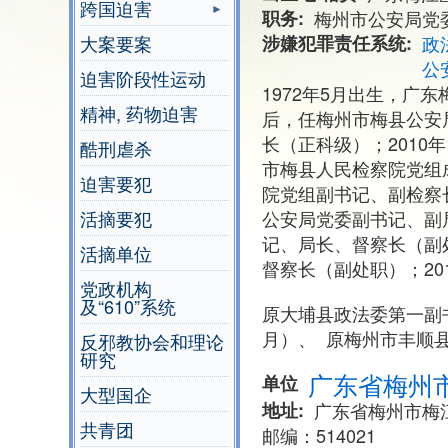
跨国迫害
职务
梅州市公安局党
大案要案
涉嫌犯罪责任系统
政
公
迫害阶段性运动
1972年5月出生，广
精神, 药物迫害
后，任梅州市梅县公安
长（正科级）；2010
酷刑虐杀
市梅县人民检察院党组
迫害要犯
院党组副书记、副检察
活摘要犯
公安局党委副书记、副
记、局长、督察长（副
活摘单位
督察长（副处职）；20
党政机构
及“610”系统
原大埔县政法委第一副书记
月）、 原梅州市丰顺县公
反邪教协会和理论
研究
广东省梅州
单位
大型国企
地址
广东省梅州市梅
共青团
邮编：514021