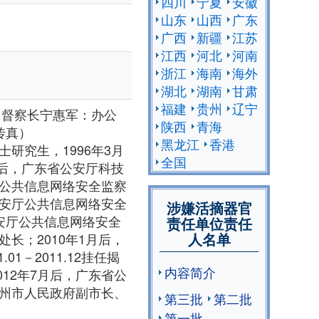
四川
宁夏
安徽
山东
山西
广东
广西
新疆
江苏
江西
河北
河南
浙江
海南
海外
湖北
湖南
甘肃
福建
贵州
辽宁
、督察长宁惠军：办公
陕西
青海
2（传真）
黑龙江
香港
研究生，1996年3月
全国
月后，广东省公安厅科技
厅公共信息网络安全监察
公安厅公共信息网络安全
涉嫌活摘器官
公安厅公共信息网络安全
责任单位责任
人名单
长；2010年1月后，
1－2011.12挂任揭
内容简介
12年7月后，广东省公
梅州市人民政府副市长、
第三批
第二批
第一批