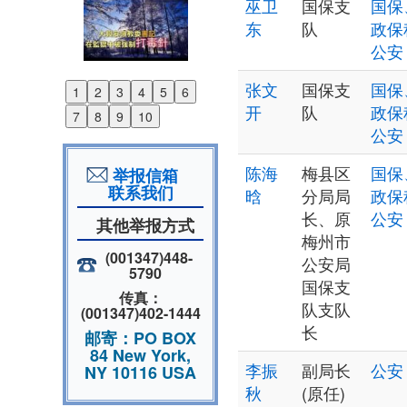
巫卫
国保支
国保
东
队
政保
公安
张文
国保支
国保
1
2
3
4
5
6
Previous
开
队
政保
7
8
9
10
Next
公安
陈海
梅县区
国保
举报信箱
联系我们
晗
分局局
政保
长、原
公安
其他举报方式
梅州市
(001347)448-
公安局
5790
国保支
传真：
队支队
(001347)402-1444
长
邮寄：PO BOX
84 New York,
李振
副局长
公安
NY 10116 USA
秋
(原任)