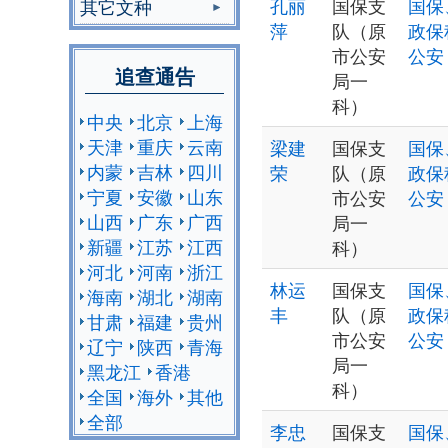
孔丽
国保支
国保
其它文种
萍
队（原
政保
市公安
公安
追查通告
局一
科）
中央
北京
上海
天津
重庆
云南
梁建
国保支
国保
内蒙
吉林
四川
荣
队（原
政保
宁夏
安徽
山东
市公安
公安
山西
广东
广西
局一
新疆
江苏
江西
科）
河北
河南
浙江
林运
国保支
国保
海南
湖北
湖南
丰
队（原
政保
甘肃
福建
贵州
市公安
公安
辽宁
陕西
青海
局一
黑龙江
香港
科）
全国
海外
其他
全部
李忠
国保支
国保