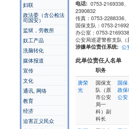
电话
0753-2169338、
妇联
2390832
政法委（含公检法
传真：0753-2288336、0
司国安）
国保支队：0753-21692
监狱，劳教所
办公室：0753-216933
公安局巡逻警察支队（新中路
奴工产品
涉嫌单位责任系统
公
洗脑转化
此单位责任人名单
媒体报道
职务
宣传
文化
唐荣
国保支
国保
光
队（原
政保
通讯, 网络
市公安
公安
教育
局一
经济
科）副
科长
迫害正义民众